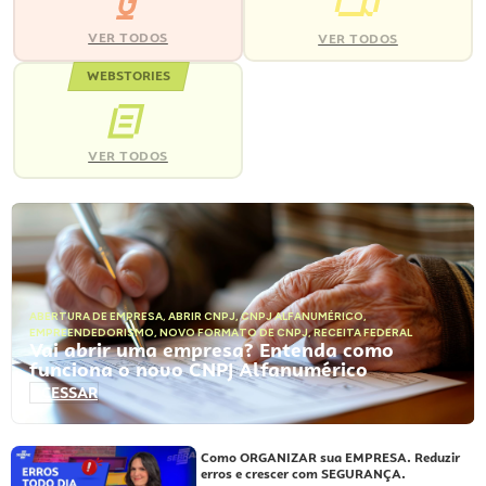
VER TODOS
VER TODOS
WEBSTORIES
VER TODOS
ABERTURA DE EMPRESA
,
ABRIR CNPJ
,
CNPJ ALFANUMÉRICO
,
EMPREENDEDORISMO
,
NOVO FORMATO DE CNPJ
,
RECEITA FEDERAL
Vai abrir uma empresa? Entenda como
funciona o novo CNPJ Alfanumérico
ACESSAR
Como ORGANIZAR sua EMPRESA. Reduzir
erros e crescer com SEGURANÇA.