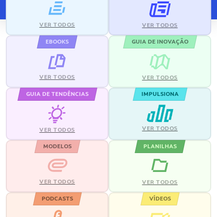
VER TODOS
VER TODOS
EBOOKS
GUIA DE INOVAÇÃO
VER TODOS
VER TODOS
GUIA DE TENDÊNCIAS
IMPULSIONA
VER TODOS
VER TODOS
MODELOS
PLANILHAS
VER TODOS
VER TODOS
PODCASTS
VÍDEOS