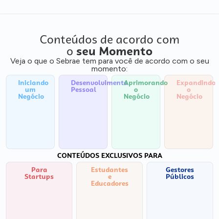
Conteúdos de acordo com
o
seu Momento
Veja o que o Sebrae tem para você de acordo com o seu
momento:
Iniciando
Desenvolvimento
Aprimorando
Expandindo
um
Pessoal
o
o
Negócio
Negócio
Negócio
CONTEÚDOS EXCLUSIVOS PARA
Para
Estudantes
Gestores
Startups
e
Públicos
Educadores