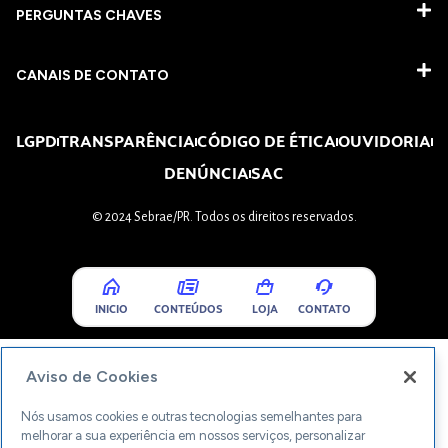
PERGUNTAS CHAVES​
CANAIS DE CONTATO
LGPD
TRANSPARÊNCIA
CÓDIGO DE ÉTICA
OUVIDORIA
DENÚNCIA
SAC
© 2024 Sebrae/PR. Todos os direitos reservados.
INICIO
CONTEÚDOS
LOJA
CONTATO
Aviso de Cookies
Nós usamos cookies e outras tecnologias semelhantes para
melhorar a sua experiência em nossos serviços, personalizar