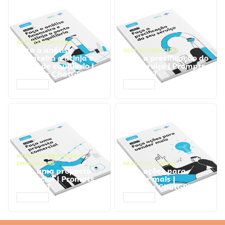
GESTÃO FINANCEIRA
Faça a análise
GESTÃO FINANCEIRA
financeira e atinja o
Faça a precificação do
ponto de equilíbrio |
seu serviço | Prompts
Prompts ChatGPT
ChatGPT
ACESSAR
ACESSAR
NEGÓCIOS
,
PROCESSOS
EMPRESARIAIS
NEGÓCIOS
,
VENDAS
Faça uma proposta
Faça ações para
comercial | Prompts
vender mais |
ChatGPT
Prompts ChatGPT
ACESSAR
ACESSAR