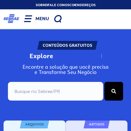
SOBRE
FALE CONOSCO
ENDEREÇOS
MENU
CONTEÚDOS GRATUITOS
Explore
N
o
s
s
o
s
A
Encontre a solução que você precisa
e Transforme Seu Negócio
ARQUIVOS
ARTIGOS