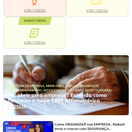
VER TODOS
VER TODOS
WEBSTORIES
VER TODOS
ABERTURA DE EMPRESA
,
ABRIR CNPJ
,
CNPJ ALFANUMÉRICO
,
EMPREENDEDORISMO
,
NOVO FORMATO DE CNPJ
,
RECEITA FEDERAL
Vai abrir uma empresa? Entenda como
funciona o novo CNPJ Alfanumérico
ACESSAR
Como ORGANIZAR sua EMPRESA. Reduzir
erros e crescer com SEGURANÇA.