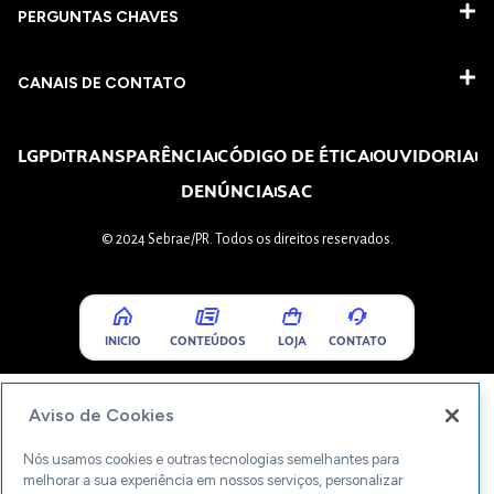
PERGUNTAS CHAVES​
CANAIS DE CONTATO
LGPD
TRANSPARÊNCIA
CÓDIGO DE ÉTICA
OUVIDORIA
DENÚNCIA
SAC
© 2024 Sebrae/PR. Todos os direitos reservados.
INICIO
CONTEÚDOS
LOJA
CONTATO
Aviso de Cookies
Nós usamos cookies e outras tecnologias semelhantes para
melhorar a sua experiência em nossos serviços, personalizar