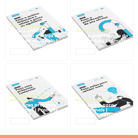
GESTÃO FINANCEIRA
Faça a análise
GESTÃO FINANCEIRA
financeira e atinja o
Faça a precificação do
ponto de equilíbrio |
seu serviço | Prompts
Prompts ChatGPT
ChatGPT
ACESSAR
ACESSAR
NEGÓCIOS
,
PROCESSOS
EMPRESARIAIS
NEGÓCIOS
,
VENDAS
Faça uma proposta
Faça ações para
comercial | Prompts
vender mais |
ChatGPT
Prompts ChatGPT
ACESSAR
ACESSAR