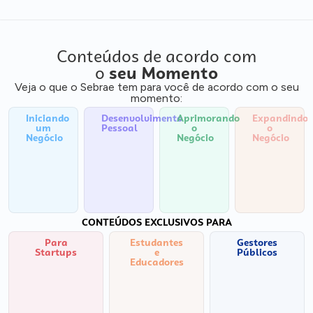
Conteúdos de acordo com
o
seu Momento
Veja o que o Sebrae tem para você de acordo com o seu
momento:
Iniciando
Desenvolvimento
Aprimorando
Expandindo
um
Pessoal
o
o
Negócio
Negócio
Negócio
CONTEÚDOS EXCLUSIVOS PARA
Para
Estudantes
Gestores
Startups
e
Públicos
Educadores