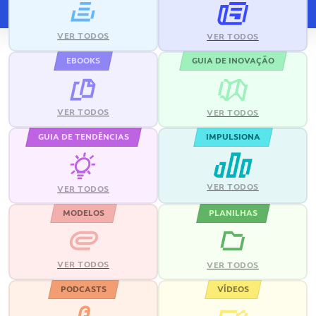
VER TODOS
VER TODOS
EBOOKS
GUIA DE INOVAÇÃO
VER TODOS
VER TODOS
GUIA DE TENDÊNCIAS
IMPULSIONA
VER TODOS
VER TODOS
MODELOS
PLANILHAS
VER TODOS
VER TODOS
PODCASTS
VÍDEOS