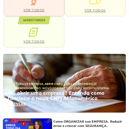
VER TODOS
VER TODOS
WEBSTORIES
VER TODOS
ABERTURA DE EMPRESA
,
ABRIR CNPJ
,
CNPJ ALFANUMÉRICO
,
EMPREENDEDORISMO
,
NOVO FORMATO DE CNPJ
,
RECEITA FEDERAL
Vai abrir uma empresa? Entenda como
funciona o novo CNPJ Alfanumérico
ACESSAR
Como ORGANIZAR sua EMPRESA. Reduzir
erros e crescer com SEGURANÇA.