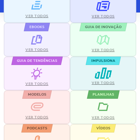
VER TODOS
VER TODOS
EBOOKS
GUIA DE INOVAÇÃO
VER TODOS
VER TODOS
GUIA DE TENDÊNCIAS
IMPULSIONA
VER TODOS
VER TODOS
MODELOS
PLANILHAS
VER TODOS
VER TODOS
PODCASTS
VÍDEOS