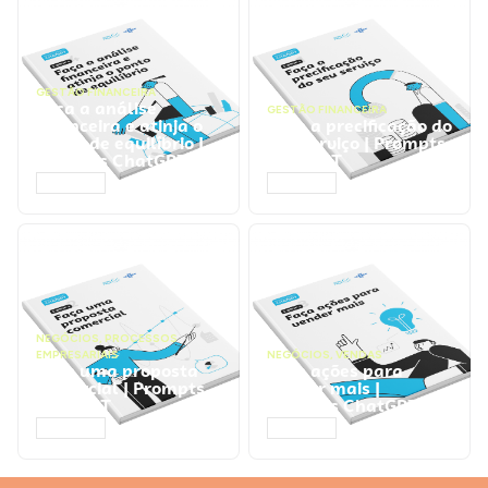
GESTÃO FINANCEIRA
Faça a análise
GESTÃO FINANCEIRA
financeira e atinja o
Faça a precificação do
ponto de equilíbrio |
seu serviço | Prompts
Prompts ChatGPT
ChatGPT
ACESSAR
ACESSAR
NEGÓCIOS
,
PROCESSOS
EMPRESARIAIS
NEGÓCIOS
,
VENDAS
Faça uma proposta
Faça ações para
comercial | Prompts
vender mais |
ChatGPT
Prompts ChatGPT
ACESSAR
ACESSAR