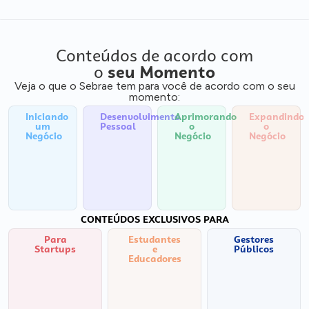
Conteúdos de acordo com
o
seu Momento
Veja o que o Sebrae tem para você de acordo com o seu
momento:
Iniciando
Desenvolvimento
Aprimorando
Expandindo
um
Pessoal
o
o
Negócio
Negócio
Negócio
CONTEÚDOS EXCLUSIVOS PARA
Para
Estudantes
Gestores
Startups
e
Públicos
Educadores