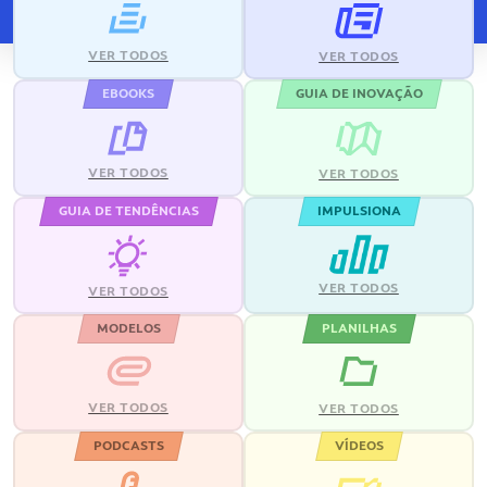
VER TODOS
VER TODOS
EBOOKS
GUIA DE INOVAÇÃO
VER TODOS
VER TODOS
GUIA DE TENDÊNCIAS
IMPULSIONA
VER TODOS
VER TODOS
MODELOS
PLANILHAS
VER TODOS
VER TODOS
PODCASTS
VÍDEOS