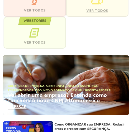
VER TODOS
VER TODOS
WEBSTORIES
VER TODOS
ABERTURA DE EMPRESA
,
ABRIR CNPJ
,
CNPJ ALFANUMÉRICO
,
EMPREENDEDORISMO
,
NOVO FORMATO DE CNPJ
,
RECEITA FEDERAL
Vai abrir uma empresa? Entenda como
funciona o novo CNPJ Alfanumérico
ACESSAR
Como ORGANIZAR sua EMPRESA. Reduzir
erros e crescer com SEGURANÇA.