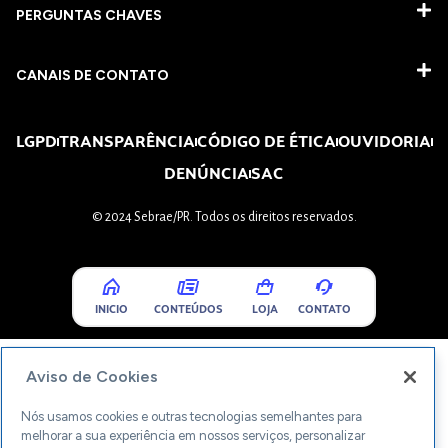
PERGUNTAS CHAVES​
CANAIS DE CONTATO
LGPD
TRANSPARÊNCIA
CÓDIGO DE ÉTICA
OUVIDORIA
DENÚNCIA
SAC
© 2024 Sebrae/PR. Todos os direitos reservados.
INICIO
CONTEÚDOS
LOJA
CONTATO
Aviso de Cookies
Nós usamos cookies e outras tecnologias semelhantes para
melhorar a sua experiência em nossos serviços, personalizar