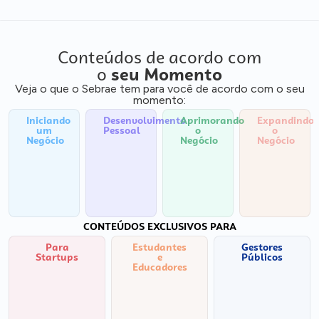
Conteúdos de acordo com
o
seu Momento
Veja o que o Sebrae tem para você de acordo com o seu
momento:
Iniciando
Desenvolvimento
Aprimorando
Expandindo
um
Pessoal
o
o
Negócio
Negócio
Negócio
CONTEÚDOS EXCLUSIVOS PARA
Para
Estudantes
Gestores
Startups
e
Públicos
Educadores