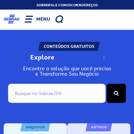
SOBRE
FALE CONOSCO
ENDEREÇOS
MENU
CONTEÚDOS GRATUITOS
Explore
N
o
s
s
o
s
A
Encontre a solução que você precisa
e Transforme Seu Negócio
ARQUIVOS
ARTIGOS