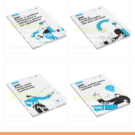
GESTÃO FINANCEIRA
Faça a análise
GESTÃO FINANCEIRA
financeira e atinja o
Faça a precificação do
ponto de equilíbrio |
seu serviço | Prompts
Prompts ChatGPT
ChatGPT
ACESSAR
ACESSAR
NEGÓCIOS
,
PROCESSOS
EMPRESARIAIS
NEGÓCIOS
,
VENDAS
Faça uma proposta
Faça ações para
comercial | Prompts
vender mais |
ChatGPT
Prompts ChatGPT
ACESSAR
ACESSAR