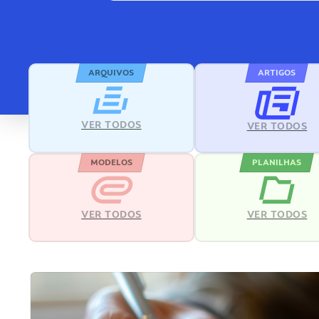
ARQUIVOS
ARTIGOS
VER TODOS
VER TODOS
MODELOS
PLANILHAS
VER TODOS
VER TODOS