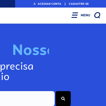
ACESSAR CONTA
|
CADASTRE-SE
MENU
N
o
s
s
o
s
I
n
f
o
g
precisa
io