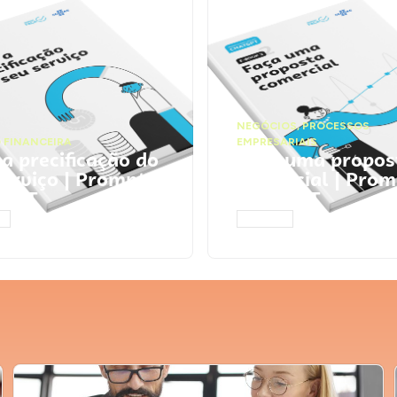
NEGÓCIOS
,
PROCESSOS
 FINANCEIRA
EMPRESARIAIS
 a precificação do
Faça uma propos
serviço | Prompts
comercial | Prom
tGPT
ChatGPT
AR
ACESSAR