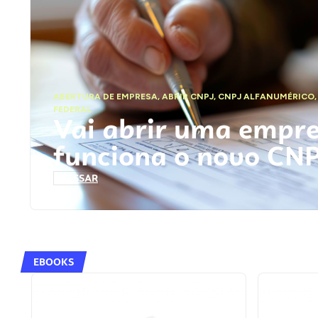
ABERTURA DE EMPRESA
,
ABRIR CNPJ
,
CNPJ ALFANUMÉRICO
FEDERAL
Vai abrir uma empr
funciona o novo CN
ACESSAR
EBOOKS