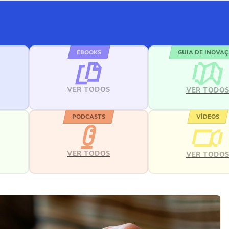
EBOOKS
GUIA DE INOVA
VER TODOS
VER TODO
PODCASTS
VÍDEOS
VER TODOS
VER TODO