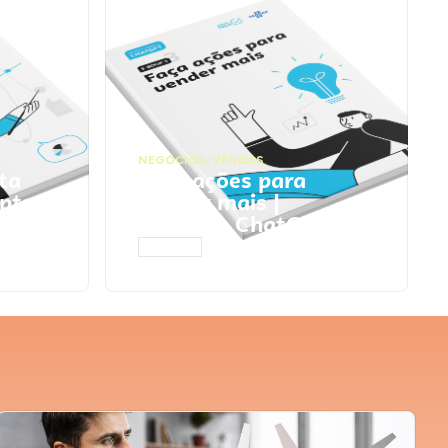
NEGÓCIOS
,
VENDAS
ta
Faça ações para
pts
vender mais |
Prompts ChatGPT
ACESSAR