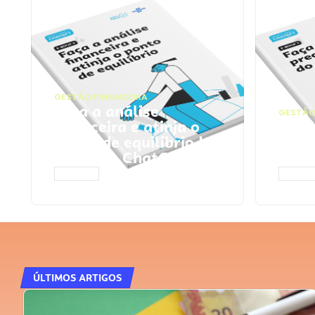
GESTÃO FINANCEIRA
Faça a análise
GESTÃO
financeira e atinja o
Faça
ponto de equilíbrio |
seu 
Prompts ChatGPT
Cha
ACESSAR
ACESS
ÚLTIMOS ARTIGOS