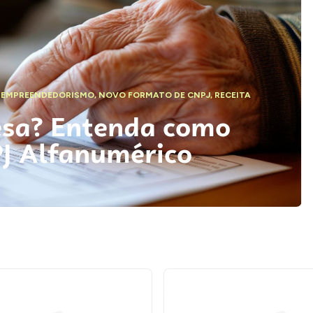
,
EMPREENDEDORISMO
,
NOVO FORMATO DE CNPJ
,
RECEITA
esa? Entenda como
PJ Alfanumérico