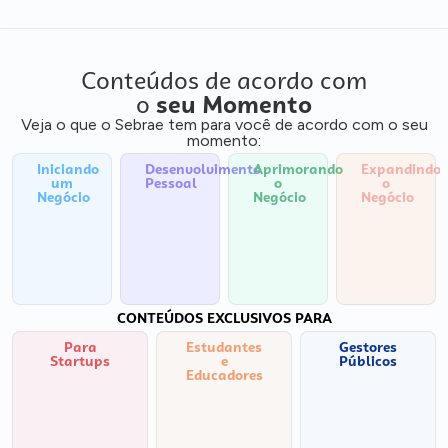
Conteúdos de acordo com
o
seu Momento
Veja o que o Sebrae tem para você de acordo com o seu
momento:
Iniciando
Desenvolvimento
Aprimorando
Expandindo
um
Pessoal
o
o
Negócio
Negócio
Negócio
CONTEÚDOS EXCLUSIVOS PARA
Para
Estudantes
Gestores
Startups
e
Públicos
Educadores