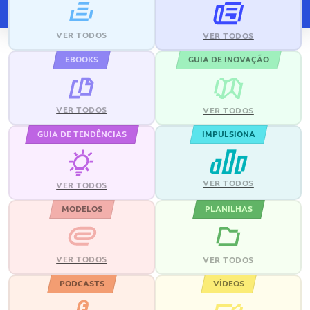
VER TODOS
VER TODOS
EBOOKS
GUIA DE INOVAÇÃO
VER TODOS
VER TODOS
GUIA DE TENDÊNCIAS
IMPULSIONA
VER TODOS
VER TODOS
MODELOS
PLANILHAS
VER TODOS
VER TODOS
PODCASTS
VÍDEOS