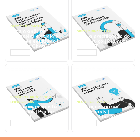
GESTÃO FINANCEIRA
Faça a análise
GESTÃO FINANCEIRA
financeira e atinja o
Faça a precificação do
ponto de equilíbrio |
seu serviço | Prompts
Prompts ChatGPT
ChatGPT
ACESSAR
ACESSAR
NEGÓCIOS
,
PROCESSOS
EMPRESARIAIS
NEGÓCIOS
,
VENDAS
Faça uma proposta
Faça ações para
comercial | Prompts
vender mais |
ChatGPT
Prompts ChatGPT
ACESSAR
ACESSAR