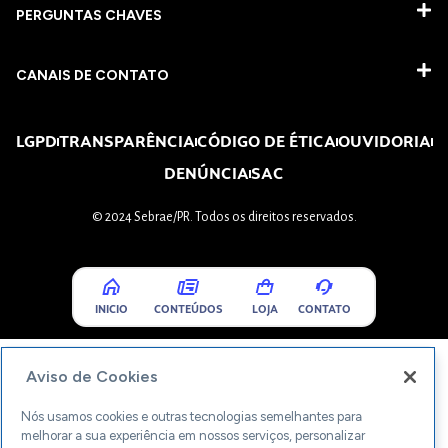
PERGUNTAS CHAVES​
CANAIS DE CONTATO
LGPD
TRANSPARÊNCIA
CÓDIGO DE ÉTICA
OUVIDORIA
DENÚNCIA
SAC
© 2024 Sebrae/PR. Todos os direitos reservados.
INICIO
CONTEÚDOS
LOJA
CONTATO
Aviso de Cookies
Nós usamos cookies e outras tecnologias semelhantes para
melhorar a sua experiência em nossos serviços, personalizar