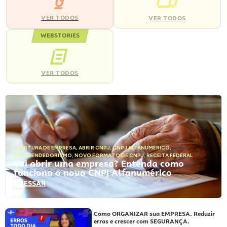
VER TODOS
VER TODOS
WEBSTORIES
VER TODOS
ABERTURA DE EMPRESA
,
ABRIR CNPJ
,
CNPJ ALFANUMÉRICO
,
EMPREENDEDORISMO
,
NOVO FORMATO DE CNPJ
,
RECEITA FEDERAL
Vai abrir uma empresa? Entenda como
funciona o novo CNPJ Alfanumérico
ACESSAR
Como ORGANIZAR sua EMPRESA. Reduzir
erros e crescer com SEGURANÇA.