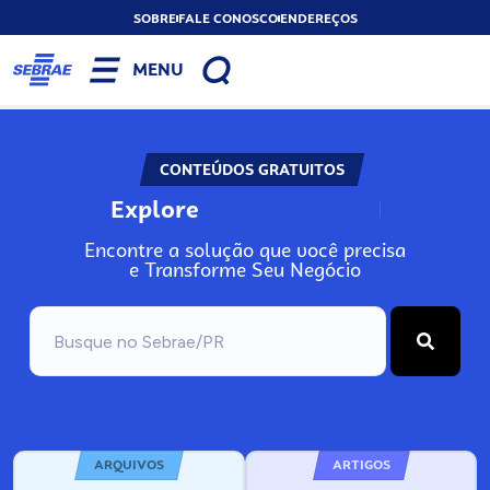
SOBRE
FALE CONOSCO
ENDEREÇOS
MENU
CONTEÚDOS GRATUITOS
Explore
N
o
s
s
o
s
A
Encontre a solução que você precisa
e Transforme Seu Negócio
ARQUIVOS
ARTIGOS