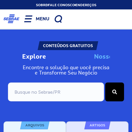
SOBRE
FALE CONOSCO
ENDEREÇOS
MENU
CONTEÚDOS GRATUITOS
Explore
N
o
s
s
o
s
A
Encontre a solução que você precisa
e Transforme Seu Negócio
ARQUIVOS
ARTIGOS