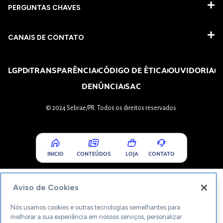
PERGUNTAS CHAVES​
CANAIS DE CONTATO
LGPD
TRANSPARÊNCIA
CÓDIGO DE ÉTICA
OUVIDORIA
DENÚNCIA
SAC
© 2024 Sebrae/PR. Todos os direitos reservados.
INICIO
CONTEÚDOS
LOJA
CONTATO
Aviso de Cookies
Nós usamos cookies e outras tecnologias semelhantes para
melhorar a sua experiência em nossos serviços, personalizar