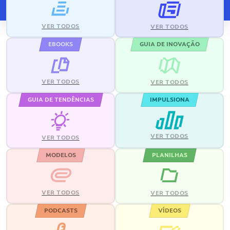
VER TODOS
VER TODOS
EBOOKS
GUIA DE INOVAÇÃO
VER TODOS
VER TODOS
GUIA DE TENDÊNCIAS
IMPULSIONA
VER TODOS
VER TODOS
MODELOS
PLANILHAS
VER TODOS
VER TODOS
PODCASTS
VÍDEOS