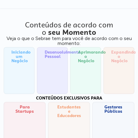
Conteúdos de acordo com
o
seu Momento
Veja o que o Sebrae tem para você de acordo com o seu
momento:
Iniciando
Desenvolvimento
Aprimorando
Expandindo
um
Pessoal
o
o
Negócio
Negócio
Negócio
CONTEÚDOS EXCLUSIVOS PARA
Para
Estudantes
Gestores
Startups
e
Públicos
Educadores