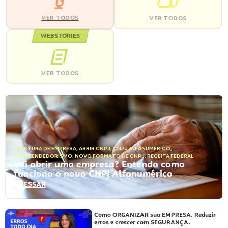
VER TODOS
VER TODOS
WEBSTORIES
VER TODOS
ABERTURA DE EMPRESA
,
ABRIR CNPJ
,
CNPJ ALFANUMÉRICO
,
EMPREENDEDORISMO
,
NOVO FORMATO DE CNPJ
,
RECEITA FEDERAL
Vai abrir uma empresa? Entenda como
funciona o novo CNPJ Alfanumérico
ACESSAR
Como ORGANIZAR sua EMPRESA. Reduzir
erros e crescer com SEGURANÇA.