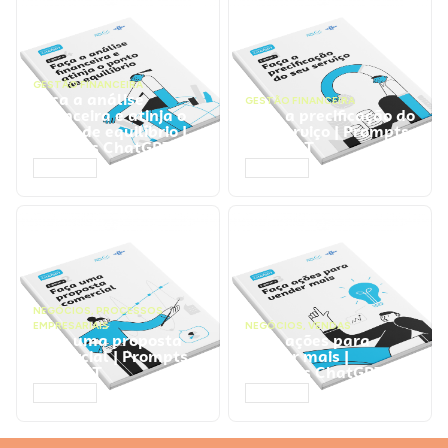
GESTÃO FINANCEIRA
Faça a análise
GESTÃO FINANCEIRA
financeira e atinja o
Faça a precificação do
ponto de equilíbrio |
seu serviço | Prompts
Prompts ChatGPT
ChatGPT
ACESSAR
ACESSAR
NEGÓCIOS
,
PROCESSOS
EMPRESARIAIS
NEGÓCIOS
,
VENDAS
Faça uma proposta
Faça ações para
comercial | Prompts
vender mais |
ChatGPT
Prompts ChatGPT
ACESSAR
ACESSAR