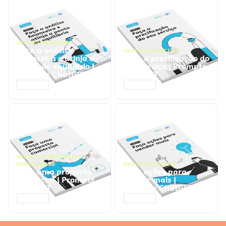
GESTÃO FINANCEIRA
Faça a análise
GESTÃO FINANCEIRA
financeira e atinja o
Faça a precificação do
ponto de equilíbrio |
seu serviço | Prompts
Prompts ChatGPT
ChatGPT
ACESSAR
ACESSAR
NEGÓCIOS
,
PROCESSOS
EMPRESARIAIS
NEGÓCIOS
,
VENDAS
Faça uma proposta
Faça ações para
comercial | Prompts
vender mais |
ChatGPT
Prompts ChatGPT
ACESSAR
ACESSAR