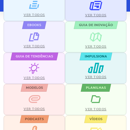
VER TODOS
VER TODOS
EBOOKS
GUIA DE INOVAÇÃO
VER TODOS
VER TODOS
GUIA DE TENDÊNCIAS
IMPULSIONA
VER TODOS
VER TODOS
MODELOS
PLANILHAS
VER TODOS
VER TODOS
PODCASTS
VÍDEOS