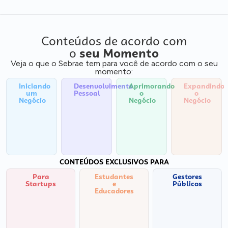
Conteúdos de acordo com
o
seu Momento
Veja o que o Sebrae tem para você de acordo com o seu
momento:
Iniciando
Desenvolvimento
Aprimorando
Expandindo
um
Pessoal
o
o
Negócio
Negócio
Negócio
CONTEÚDOS EXCLUSIVOS PARA
Para
Estudantes
Gestores
Startups
e
Públicos
Educadores