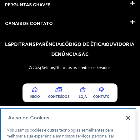
PERGUNTAS CHAVES​
CANAIS DE CONTATO
LGPD
TRANSPARÊNCIA
CÓDIGO DE ÉTICA
OUVIDORIA
DENÚNCIA
SAC
© 2024 Sebrae/PR. Todos os direitos reservados.
INICIO
CONTEÚDOS
LOJA
CONTATO
Aviso de Cookies
Nós usamos cookies e outras tecnologias semelhantes para
melhorar a sua experiência em nossos serviços, personalizar