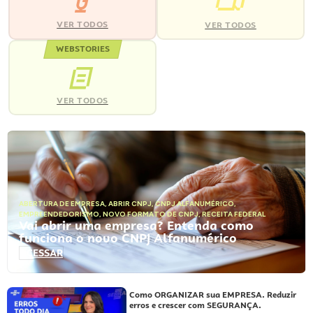
VER TODOS
VER TODOS
WEBSTORIES
VER TODOS
ABERTURA DE EMPRESA
,
ABRIR CNPJ
,
CNPJ ALFANUMÉRICO
,
EMPREENDEDORISMO
,
NOVO FORMATO DE CNPJ
,
RECEITA FEDERAL
Vai abrir uma empresa? Entenda como
funciona o novo CNPJ Alfanumérico
ACESSAR
Como ORGANIZAR sua EMPRESA. Reduzir
erros e crescer com SEGURANÇA.