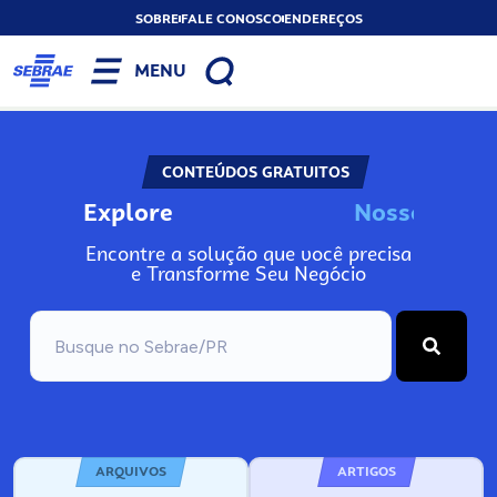
SOBRE
FALE CONOSCO
ENDEREÇOS
MENU
CONTEÚDOS GRATUITOS
Explore
N
o
s
s
o
s
I
n
f
o
Encontre a solução que você precisa
e Transforme Seu Negócio
ARQUIVOS
ARTIGOS