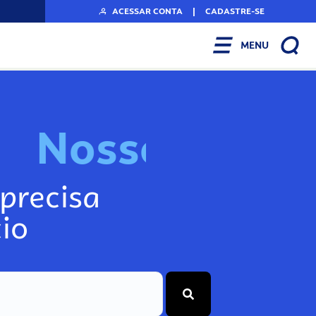
ACESSAR CONTA
|
CADASTRE-SE
MENU
N
o
s
s
o
s
I
n
f
o
g
precisa
io