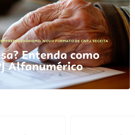
,
EMPREENDEDORISMO
,
NOVO FORMATO DE CNPJ
,
RECEITA
esa? Entenda como
PJ Alfanumérico