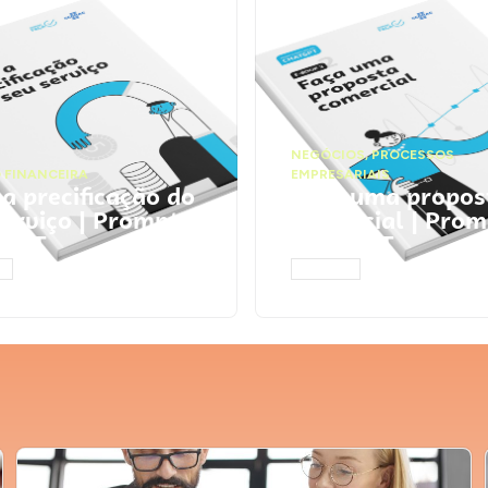
NEGÓCIOS
,
PROCESSOS
 FINANCEIRA
EMPRESARIAIS
 a precificação do
Faça uma propos
serviço | Prompts
comercial | Prom
tGPT
ChatGPT
AR
ACESSAR