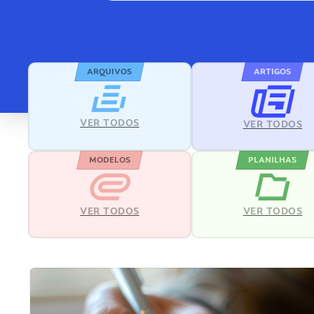
ARQUIVOS
ARTIGOS
VER TODOS
VER TODOS
MODELOS
PLANILHAS
VER TODOS
VER TODOS