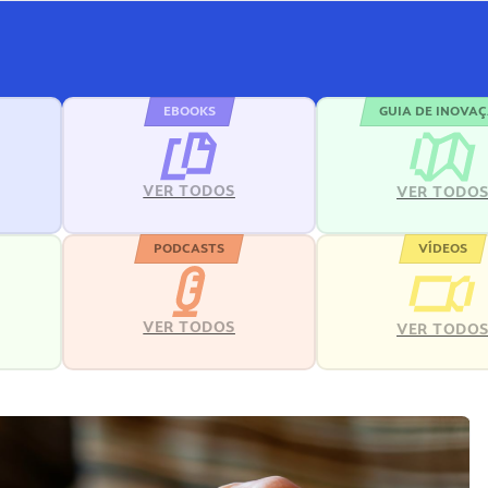
EBOOKS
GUIA DE INOVA
VER TODOS
VER TODO
PODCASTS
VÍDEOS
VER TODOS
VER TODO