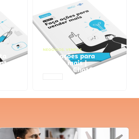
NEGÓCIOS
,
VENDAS
ta
Faça ações para
pts
vender mais |
Prompts ChatGPT
ACESSAR