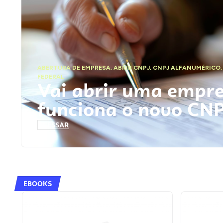
ABERTURA DE EMPRESA
,
ABRIR CNPJ
,
CNPJ ALFANUMÉRICO
FEDERAL
Vai abrir uma empr
funciona o novo CN
ACESSAR
EBOOKS