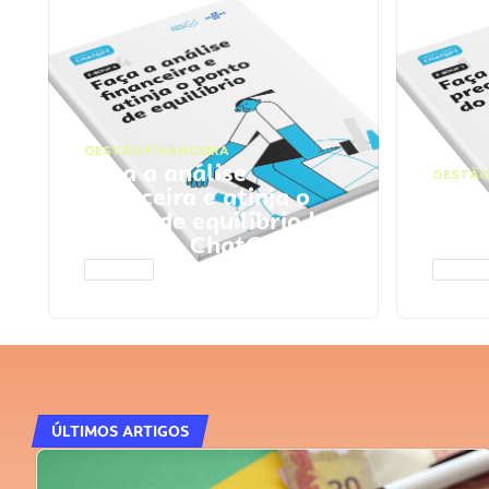
GESTÃO FINANCEIRA
Faça a análise
GESTÃO
financeira e atinja o
Faça
ponto de equilíbrio |
seu 
Prompts ChatGPT
Cha
ACESSAR
ACESS
ÚLTIMOS ARTIGOS