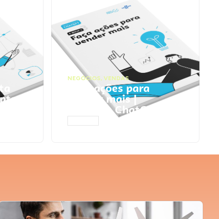
NEGÓCIOS
,
VENDAS
ta
Faça ações para
pts
vender mais |
Prompts ChatGPT
ACESSAR