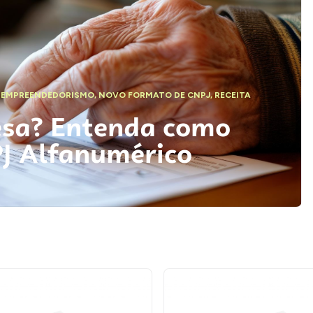
,
EMPREENDEDORISMO
,
NOVO FORMATO DE CNPJ
,
RECEITA
esa? Entenda como
PJ Alfanumérico