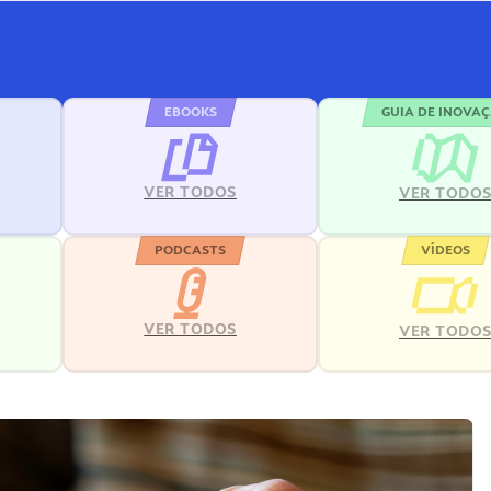
EBOOKS
GUIA DE INOVA
VER TODOS
VER TODO
PODCASTS
VÍDEOS
VER TODOS
VER TODO