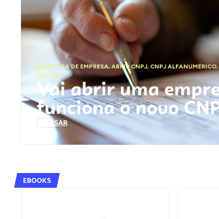
ABERTURA DE EMPRESA
,
ABRIR CNPJ
,
CNPJ ALFANUMÉRICO
FEDERAL
Vai abrir uma empr
funciona o novo CN
ACESSAR
EBOOKS