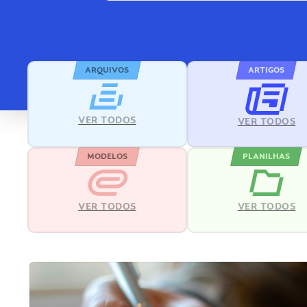
ARQUIVOS
ARTIGOS
VER TODOS
VER TODOS
MODELOS
PLANILHAS
VER TODOS
VER TODOS