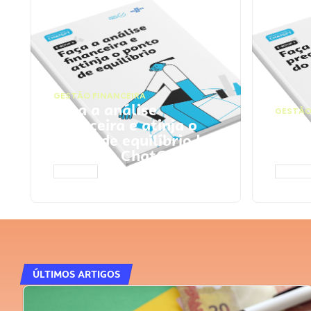
GESTÃO FINANCEIRA
Faça a análise
GESTÃO
financeira e atinja o
Faça
ponto de equilíbrio |
seu 
Prompts ChatGPT
Cha
ACESSAR
ACESS
ÚLTIMOS ARTIGOS