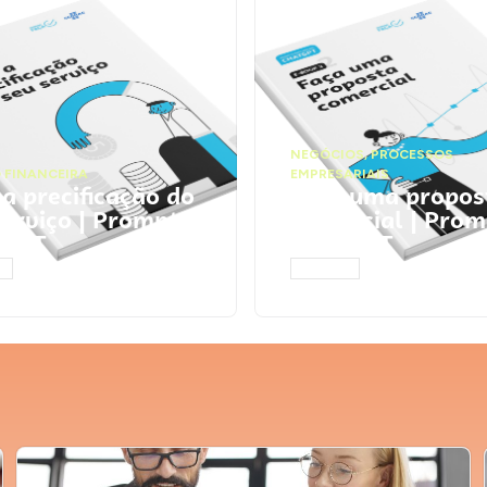
NEGÓCIOS
,
PROCESSOS
 FINANCEIRA
EMPRESARIAIS
 a precificação do
Faça uma propos
serviço | Prompts
comercial | Prom
tGPT
ChatGPT
AR
ACESSAR