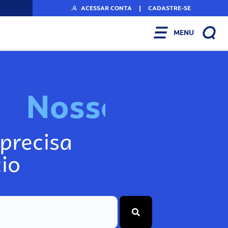
ACESSAR CONTA
|
CADASTRE-SE
MENU
N
o
s
s
o
s
I
n
f
o
g
precisa
io