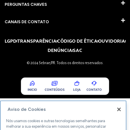
PERGUNTAS CHAVES​
CANAIS DE CONTATO
LGPD
TRANSPARÊNCIA
CÓDIGO DE ÉTICA
OUVIDORIA
DENÚNCIA
SAC
© 2024 Sebrae/PR. Todos os direitos reservados.
INICIO
CONTEÚDOS
LOJA
CONTATO
Aviso de Cookies
Nós usamos cookies e outras tecnologias semelhantes para
melhorar a sua experiência em nossos serviços, personalizar