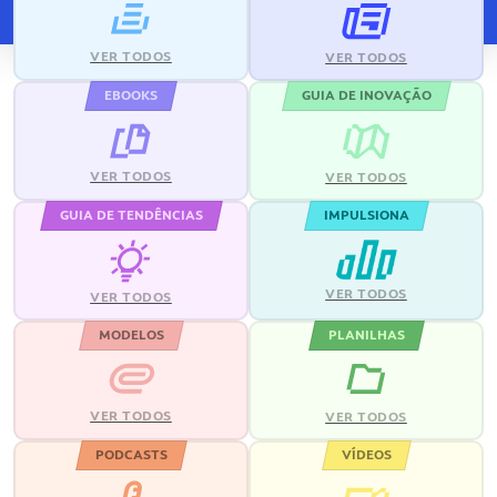
VER TODOS
VER TODOS
EBOOKS
GUIA DE INOVAÇÃO
VER TODOS
VER TODOS
GUIA DE TENDÊNCIAS
IMPULSIONA
VER TODOS
VER TODOS
MODELOS
PLANILHAS
VER TODOS
VER TODOS
PODCASTS
VÍDEOS