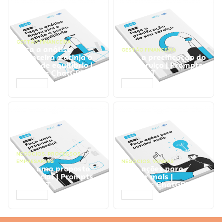
GESTÃO FINANCEIRA
Faça a análise
GESTÃO FINANCEIRA
financeira e atinja o
Faça a precificação do
ponto de equilíbrio |
seu serviço | Prompts
Prompts ChatGPT
ChatGPT
ACESSAR
ACESSAR
NEGÓCIOS
,
PROCESSOS
EMPRESARIAIS
NEGÓCIOS
,
VENDAS
Faça uma proposta
Faça ações para
comercial | Prompts
vender mais |
ChatGPT
Prompts ChatGPT
ACESSAR
ACESSAR