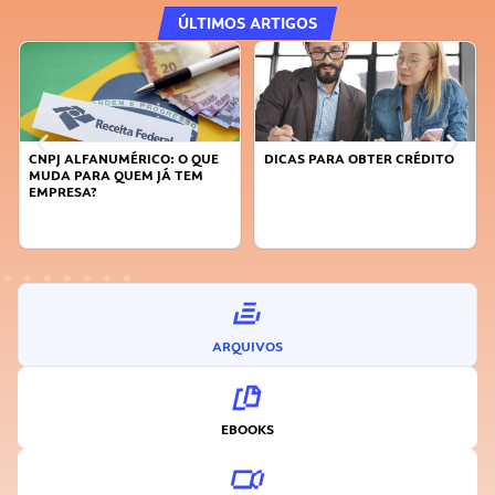
ÚLTIMOS ARTIGOS
ALFANUMÉRICO: O QUE
DICAS PARA OBTER CRÉDITO
FAÇA A D
 PARA QUEM JÁ TEM
SUSTENTÁ
ESA?
INOVADO
ARQUIVOS
EBOOKS