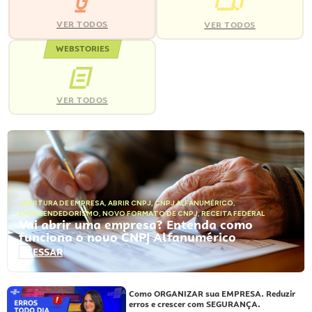
VER TODOS
VER TODOS
WEBSTORIES
VER TODOS
ABERTURA DE EMPRESA
,
ABRIR CNPJ
,
CNPJ ALFANUMÉRICO
,
EMPREENDEDORISMO
,
NOVO FORMATO DE CNPJ
,
RECEITA FEDERAL
Vai abrir uma empresa? Entenda como
funciona o novo CNPJ Alfanumérico
ACESSAR
Como ORGANIZAR sua EMPRESA. Reduzir
erros e crescer com SEGURANÇA.