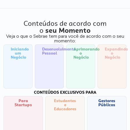
Conteúdos de acordo com
o
seu Momento
Veja o que o Sebrae tem para você de acordo com o seu
momento:
Iniciando
Desenvolvimento
Aprimorando
Expandindo
um
Pessoal
o
o
Negócio
Negócio
Negócio
CONTEÚDOS EXCLUSIVOS PARA
Para
Estudantes
Gestores
Startups
e
Públicos
Educadores