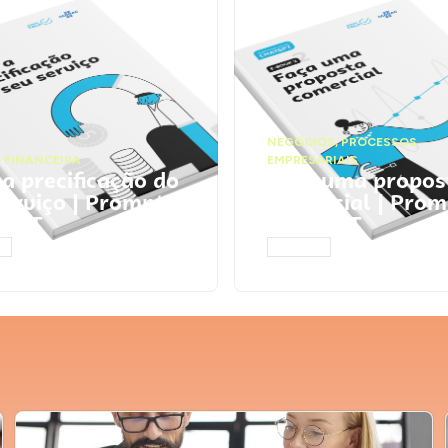
NEGÓCIOS
,
PROCESSOS
 FINANCEIRA
EMPRESARIAIS
 a precificação do
Faça uma propos
serviço | Prompts
comercial | Prom
tGPT
ChatGPT
AR
ACESSAR