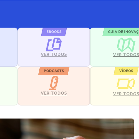
EBOOKS
GUIA DE INOVA
VER TODOS
VER TODO
PODCASTS
VÍDEOS
VER TODOS
VER TODO