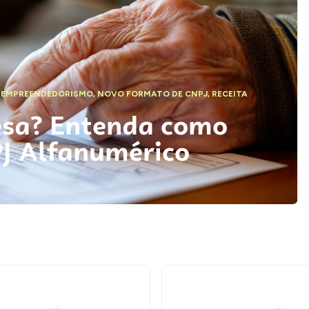
,
EMPREENDEDORISMO
,
NOVO FORMATO DE CNPJ
,
RECEITA
esa? Entenda como
PJ Alfanumérico