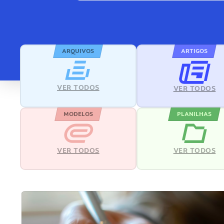
ARQUIVOS
ARTIGOS
VER TODOS
VER TODOS
MODELOS
PLANILHAS
VER TODOS
VER TODOS