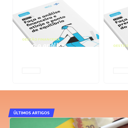
GESTÃO FINANCEIRA
Faça a análise
GESTÃO
financeira e atinja o
Faça
ponto de equilíbrio |
seu 
Prompts ChatGPT
Cha
ACESSAR
ACESS
ÚLTIMOS ARTIGOS