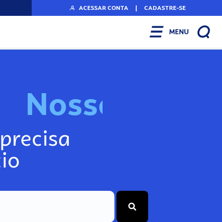
ACESSAR CONTA
|
CADASTRE-SE
MENU
N
o
s
s
o
s
I
n
f
o
g
precisa
io