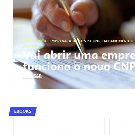
ABERTURA DE EMPRESA
,
ABRIR CNPJ
,
CNPJ ALFANUMÉRICO
FEDERAL
Vai abrir uma empr
funciona o novo CN
ACESSAR
EBOOKS