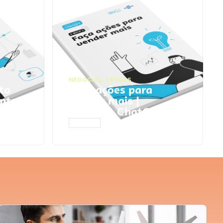
NEGÓCIOS
,
VENDAS
ta
Faça ações para
pts
vender mais |
Prompts ChatGPT
ACESSAR