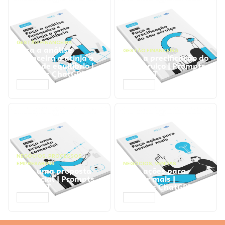
GESTÃO FINANCEIRA
Faça a análise
GESTÃO FINANCEIRA
financeira e atinja o
Faça a precificação do
ponto de equilíbrio |
seu serviço | Prompts
Prompts ChatGPT
ChatGPT
ACESSAR
ACESSAR
NEGÓCIOS
,
PROCESSOS
EMPRESARIAIS
NEGÓCIOS
,
VENDAS
Faça uma proposta
Faça ações para
comercial | Prompts
vender mais |
ChatGPT
Prompts ChatGPT
ACESSAR
ACESSAR