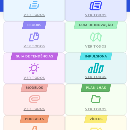
VER TODOS
VER TODOS
EBOOKS
GUIA DE INOVAÇÃO
VER TODOS
VER TODOS
GUIA DE TENDÊNCIAS
IMPULSIONA
VER TODOS
VER TODOS
MODELOS
PLANILHAS
VER TODOS
VER TODOS
PODCASTS
VÍDEOS