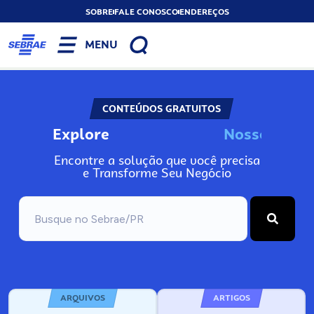
SOBRE
FALE CONOSCO
ENDEREÇOS
MENU
CONTEÚDOS GRATUITOS
Explore
N
o
s
s
o
s
I
n
f
o
Encontre a solução que você precisa
e Transforme Seu Negócio
ARQUIVOS
ARTIGOS