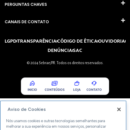
PERGUNTAS CHAVES​
CANAIS DE CONTATO
LGPD
TRANSPARÊNCIA
CÓDIGO DE ÉTICA
OUVIDORIA
DENÚNCIA
SAC
© 2024 Sebrae/PR. Todos os direitos reservados.
INICIO
CONTEÚDOS
LOJA
CONTATO
Aviso de Cookies
Nós usamos cookies e outras tecnologias semelhantes para
melhorar a sua experiência em nossos serviços, personalizar