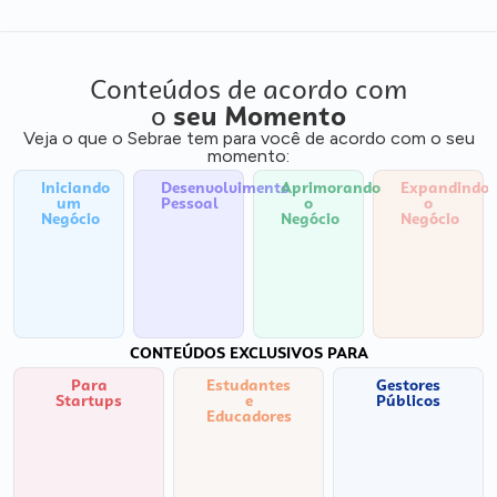
Conteúdos de acordo com
o
seu Momento
Veja o que o Sebrae tem para você de acordo com o seu
momento:
Iniciando
Desenvolvimento
Aprimorando
Expandindo
um
Pessoal
o
o
Negócio
Negócio
Negócio
CONTEÚDOS EXCLUSIVOS PARA
Para
Estudantes
Gestores
Startups
e
Públicos
Educadores