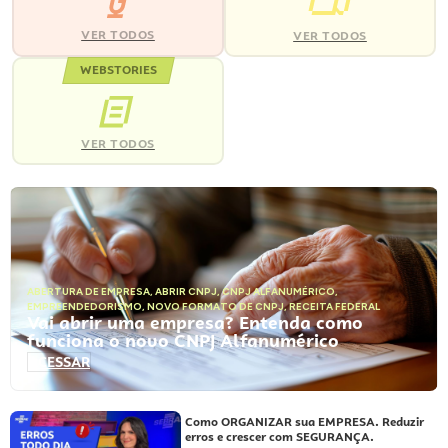
VER TODOS
VER TODOS
WEBSTORIES
VER TODOS
ABERTURA DE EMPRESA
,
ABRIR CNPJ
,
CNPJ ALFANUMÉRICO
,
EMPREENDEDORISMO
,
NOVO FORMATO DE CNPJ
,
RECEITA FEDERAL
Vai abrir uma empresa? Entenda como
funciona o novo CNPJ Alfanumérico
ACESSAR
Como ORGANIZAR sua EMPRESA. Reduzir
erros e crescer com SEGURANÇA.