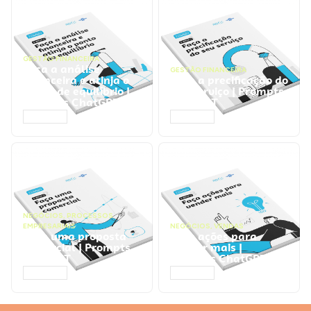
GESTÃO FINANCEIRA
Faça a análise
GESTÃO FINANCEIRA
financeira e atinja o
Faça a precificação do
ponto de equilíbrio |
seu serviço | Prompts
Prompts ChatGPT
ChatGPT
ACESSAR
ACESSAR
NEGÓCIOS
,
PROCESSOS
EMPRESARIAIS
NEGÓCIOS
,
VENDAS
Faça uma proposta
Faça ações para
comercial | Prompts
vender mais |
ChatGPT
Prompts ChatGPT
ACESSAR
ACESSAR