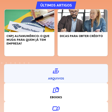
ÚLTIMOS ARTIGOS
ALFANUMÉRICO: O QUE
DICAS PARA OBTER CRÉDITO
FAÇA A D
 PARA QUEM JÁ TEM
SUSTENTÁ
ESA?
INOVADO
ARQUIVOS
EBOOKS