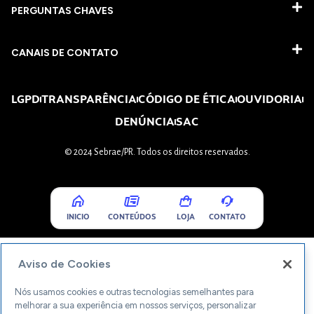
PERGUNTAS CHAVES​
CANAIS DE CONTATO
LGPD
TRANSPARÊNCIA
CÓDIGO DE ÉTICA
OUVIDORIA
DENÚNCIA
SAC
© 2024 Sebrae/PR. Todos os direitos reservados.
INICIO
CONTEÚDOS
LOJA
CONTATO
Aviso de Cookies
Nós usamos cookies e outras tecnologias semelhantes para
melhorar a sua experiência em nossos serviços, personalizar