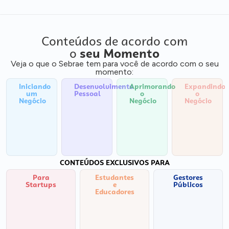
Conteúdos de acordo com
o
seu Momento
Veja o que o Sebrae tem para você de acordo com o seu
momento:
Iniciando
Desenvolvimento
Aprimorando
Expandindo
um
Pessoal
o
o
Negócio
Negócio
Negócio
CONTEÚDOS EXCLUSIVOS PARA
Para
Estudantes
Gestores
Startups
e
Públicos
Educadores