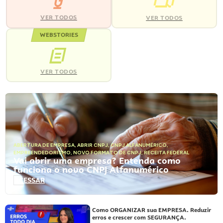
VER TODOS
VER TODOS
WEBSTORIES
VER TODOS
ABERTURA DE EMPRESA
,
ABRIR CNPJ
,
CNPJ ALFANUMÉRICO
,
EMPREENDEDORISMO
,
NOVO FORMATO DE CNPJ
,
RECEITA FEDERAL
Vai abrir uma empresa? Entenda como
funciona o novo CNPJ Alfanumérico
ACESSAR
Como ORGANIZAR sua EMPRESA. Reduzir
erros e crescer com SEGURANÇA.