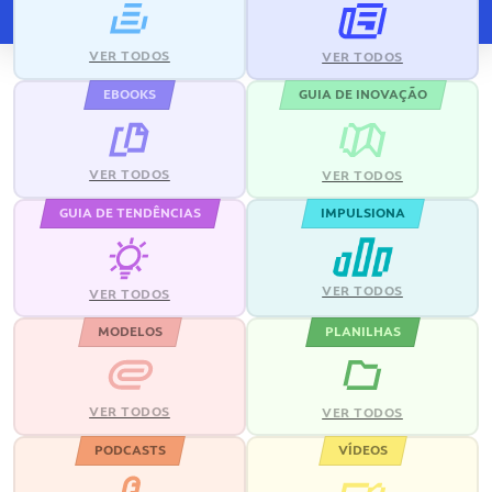
VER TODOS
VER TODOS
EBOOKS
GUIA DE INOVAÇÃO
VER TODOS
VER TODOS
GUIA DE TENDÊNCIAS
IMPULSIONA
VER TODOS
VER TODOS
MODELOS
PLANILHAS
VER TODOS
VER TODOS
PODCASTS
VÍDEOS