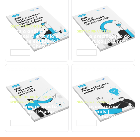
GESTÃO FINANCEIRA
Faça a análise
GESTÃO FINANCEIRA
financeira e atinja o
Faça a precificação do
ponto de equilíbrio |
seu serviço | Prompts
Prompts ChatGPT
ChatGPT
ACESSAR
ACESSAR
NEGÓCIOS
,
PROCESSOS
EMPRESARIAIS
NEGÓCIOS
,
VENDAS
Faça uma proposta
Faça ações para
comercial | Prompts
vender mais |
ChatGPT
Prompts ChatGPT
ACESSAR
ACESSAR