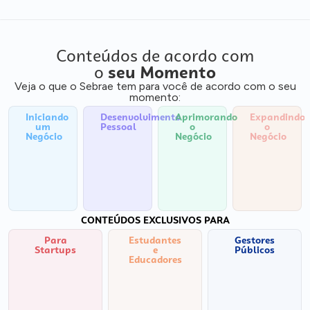
Conteúdos de acordo com
o
seu Momento
Veja o que o Sebrae tem para você de acordo com o seu
momento:
Iniciando
Desenvolvimento
Aprimorando
Expandindo
um
Pessoal
o
o
Negócio
Negócio
Negócio
CONTEÚDOS EXCLUSIVOS PARA
Para
Estudantes
Gestores
Startups
e
Públicos
Educadores