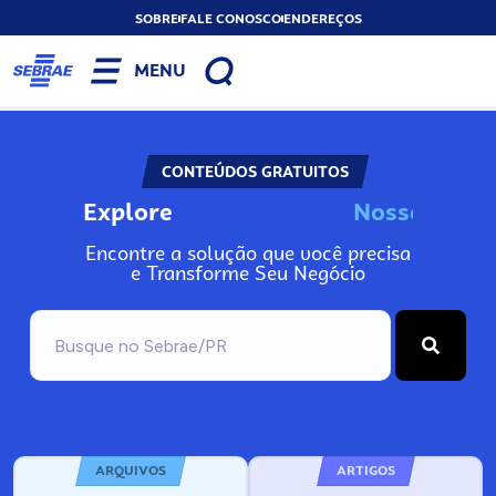
SOBRE
FALE CONOSCO
ENDEREÇOS
MENU
CONTEÚDOS GRATUITOS
Explore
N
o
s
s
o
s
A
I
n
Encontre a solução que você precisa
e Transforme Seu Negócio
ARQUIVOS
ARTIGOS