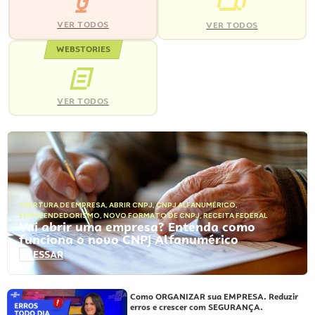
VER TODOS
VER TODOS
WEBSTORIES
VER TODOS
ABERTURA DE EMPRESA
,
ABRIR CNPJ
,
CNPJ ALFANUMÉRICO
,
EMPREENDEDORISMO
,
NOVO FORMATO DE CNPJ
,
RECEITA FEDERAL
Vai abrir uma empresa? Entenda como
funciona o novo CNPJ Alfanumérico
ACESSAR
Como ORGANIZAR sua EMPRESA. Reduzir
erros e crescer com SEGURANÇA.