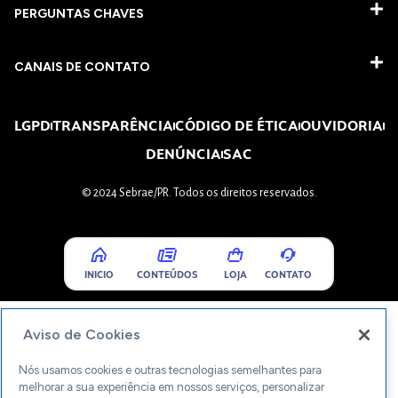
PERGUNTAS CHAVES​
CANAIS DE CONTATO
LGPD
TRANSPARÊNCIA
CÓDIGO DE ÉTICA
OUVIDORIA
DENÚNCIA
SAC
© 2024 Sebrae/PR. Todos os direitos reservados.
INICIO
CONTEÚDOS
LOJA
CONTATO
Aviso de Cookies
Nós usamos cookies e outras tecnologias semelhantes para
melhorar a sua experiência em nossos serviços, personalizar