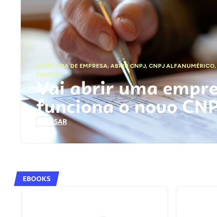
ABERTURA DE EMPRESA
,
ABRIR CNPJ
,
CNPJ ALFANUMÉRICO
FEDERAL
Vai abrir uma empr
funciona o novo CN
ACESSAR
EBOOKS