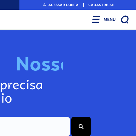
ACESSAR CONTA
|
CADASTRE-SE
MENU
N
o
s
s
o
s
A
r
f
precisa
io