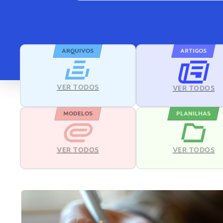
ARQUIVOS
ARTIGOS
VER TODOS
VER TODOS
MODELOS
PLANILHAS
VER TODOS
VER TODOS