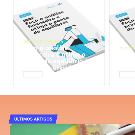
GESTÃO FINANCEIRA
Faça a análise
GESTÃO
financeira e atinja o
Faça
ponto de equilíbrio |
seu 
Prompts ChatGPT
Cha
ACESSAR
ACESS
ÚLTIMOS ARTIGOS