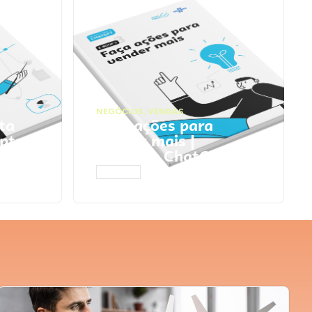
NEGÓCIOS
,
VENDAS
ta
Faça ações para
pts
vender mais |
Prompts ChatGPT
ACESSAR