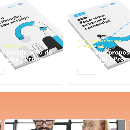
NEGÓCIOS
,
PROCESSOS
 FINANCEIRA
EMPRESARIAIS
 a precificação do
Faça uma propos
serviço | Prompts
comercial | Prom
tGPT
ChatGPT
AR
ACESSAR