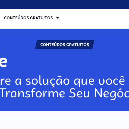
CONTEÚDOS GRATUITOS
CONTEÚDOS GRATUITOS
lore
re a solução que você 
 Transforme Seu Negóc