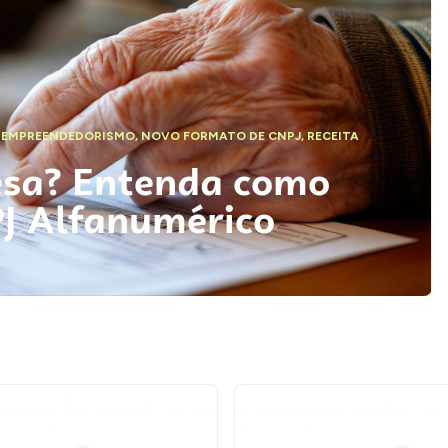
,
EMPREENDEDORISMO
,
NOVO FORMATO DE CNPJ
,
RECEITA
esa? Entenda como
PJ Alfanumérico