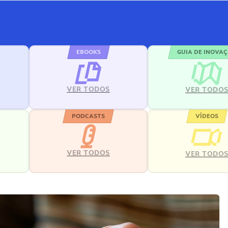
EBOOKS
GUIA DE INOVA
VER TODOS
VER TODO
PODCASTS
VÍDEOS
VER TODOS
VER TODO