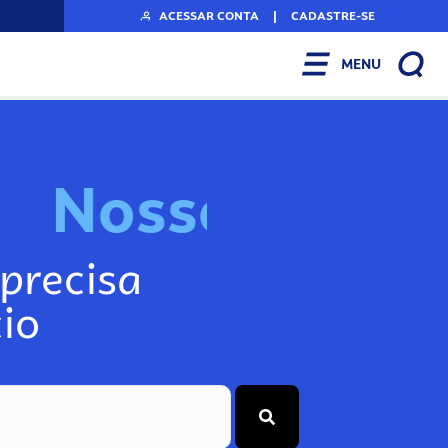
ACESSAR CONTA
|
CADASTRE-SE
MENU
N
o
s
s
o
s
I
n
f
o
g
precisa
io