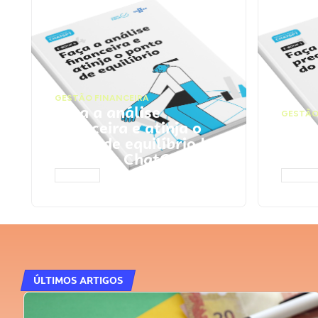
GESTÃO FINANCEIRA
Faça a análise
GESTÃO
financeira e atinja o
Faça
ponto de equilíbrio |
seu 
Prompts ChatGPT
Cha
ACESSAR
ACESS
ÚLTIMOS ARTIGOS