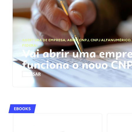
ABERTURA DE EMPRESA
,
ABRIR CNPJ
,
CNPJ ALFANUMÉRICO
FEDERAL
Vai abrir uma empr
funciona o novo CN
ACESSAR
EBOOKS