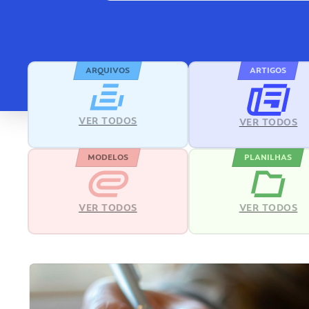
ARQUIVOS
ARTIGOS
VER TODOS
VER TODOS
MODELOS
PLANILHAS
VER TODOS
VER TODOS