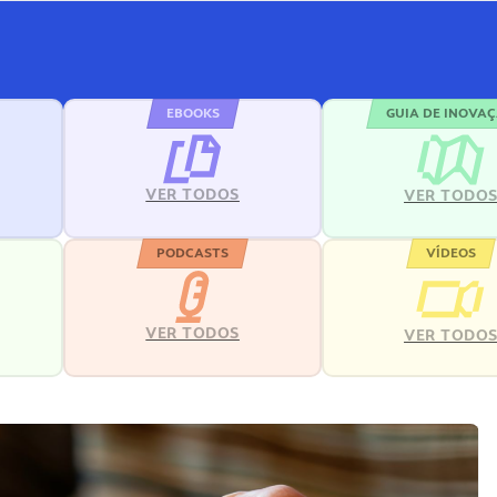
EBOOKS
GUIA DE INOVA
VER TODOS
VER TODO
PODCASTS
VÍDEOS
VER TODOS
VER TODO