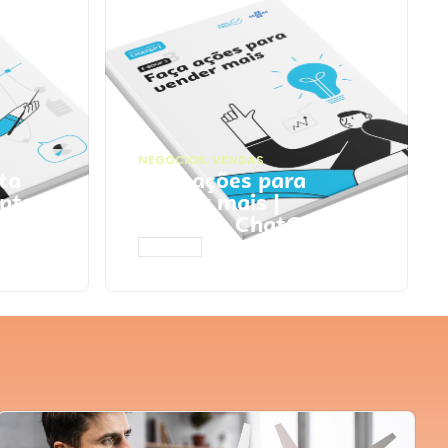
NEGÓCIOS
,
VENDAS
ta
Faça ações para
pts
vender mais |
Prompts ChatGPT
ACESSAR