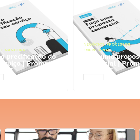
NEGÓCIOS
,
PROCESSOS
 FINANCEIRA
EMPRESARIAIS
 a precificação do
Faça uma propos
serviço | Prompts
comercial | Prom
tGPT
ChatGPT
AR
ACESSAR