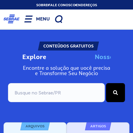
SOBRE
FALE CONOSCO
ENDEREÇOS
MENU
CONTEÚDOS GRATUITOS
Explore
N
o
s
s
o
s
I
n
f
o
Encontre a solução que você precisa
e Transforme Seu Negócio
ARQUIVOS
ARTIGOS