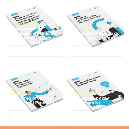
GESTÃO FINANCEIRA
Faça a análise
GESTÃO FINANCEIRA
financeira e atinja o
Faça a precificação do
ponto de equilíbrio |
seu serviço | Prompts
Prompts ChatGPT
ChatGPT
ACESSAR
ACESSAR
NEGÓCIOS
,
PROCESSOS
EMPRESARIAIS
NEGÓCIOS
,
VENDAS
Faça uma proposta
Faça ações para
comercial | Prompts
vender mais |
ChatGPT
Prompts ChatGPT
ACESSAR
ACESSAR