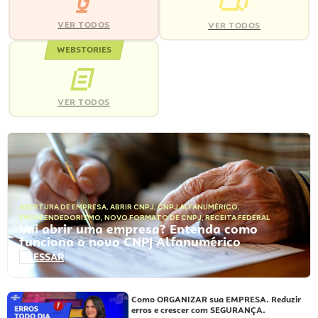
VER TODOS
VER TODOS
WEBSTORIES
VER TODOS
ABERTURA DE EMPRESA
,
ABRIR CNPJ
,
CNPJ ALFANUMÉRICO
,
EMPREENDEDORISMO
,
NOVO FORMATO DE CNPJ
,
RECEITA FEDERAL
Vai abrir uma empresa? Entenda como
funciona o novo CNPJ Alfanumérico
ACESSAR
Como ORGANIZAR sua EMPRESA. Reduzir
erros e crescer com SEGURANÇA.