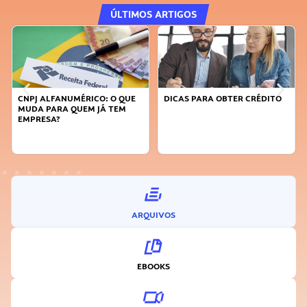
ÚLTIMOS ARTIGOS
E
DICAS PARA OBTER CRÉDITO
FAÇA A DIFERENÇA: SEJA
SUSTENTÁVEL, SEJA
INOVADOR
ARQUIVOS
EBOOKS