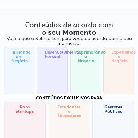
Conteúdos de acordo com
o
seu Momento
Veja o que o Sebrae tem para você de acordo com o seu
momento:
Iniciando
Desenvolvimento
Aprimorando
Expandindo
um
Pessoal
o
o
Negócio
Negócio
Negócio
CONTEÚDOS EXCLUSIVOS PARA
Para
Estudantes
Gestores
Startups
e
Públicos
Educadores