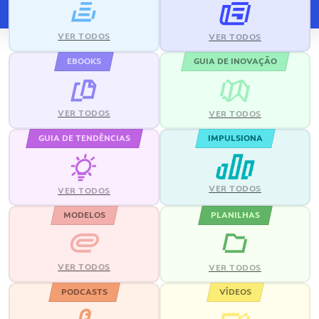
VER TODOS
VER TODOS
EBOOKS
GUIA DE INOVAÇÃO
VER TODOS
VER TODOS
GUIA DE TENDÊNCIAS
IMPULSIONA
VER TODOS
VER TODOS
MODELOS
PLANILHAS
VER TODOS
VER TODOS
PODCASTS
VÍDEOS