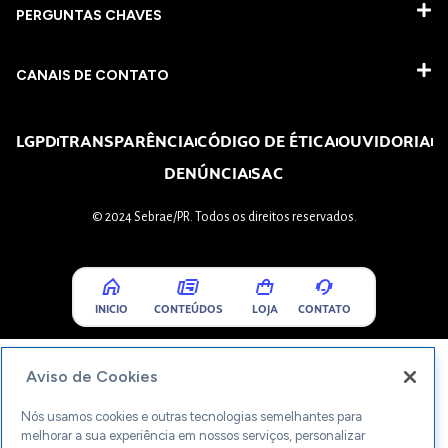
PERGUNTAS CHAVES​
CANAIS DE CONTATO
LGPD
TRANSPARÊNCIA
CÓDIGO DE ÉTICA
OUVIDORIA
DENÚNCIA
SAC
© 2024 Sebrae/PR. Todos os direitos reservados.
INICIO
CONTEÚDOS
LOJA
CONTATO
Aviso de Cookies
Nós usamos cookies e outras tecnologias semelhantes para
melhorar a sua experiência em nossos serviços, personalizar