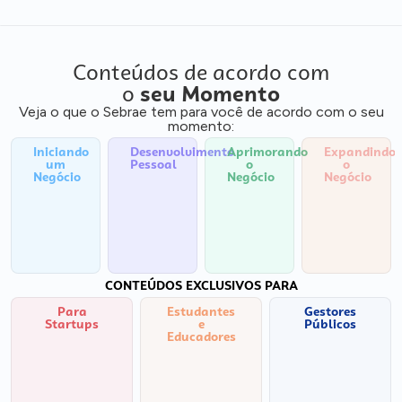
Conteúdos de acordo com
o
seu Momento
Veja o que o Sebrae tem para você de acordo com o seu
momento:
Iniciando
Desenvolvimento
Aprimorando
Expandindo
um
Pessoal
o
o
Negócio
Negócio
Negócio
CONTEÚDOS EXCLUSIVOS PARA
Para
Estudantes
Gestores
Startups
e
Públicos
Educadores