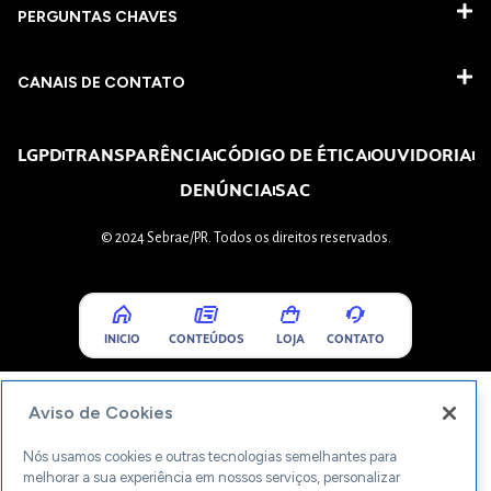
PERGUNTAS CHAVES​
CANAIS DE CONTATO
LGPD
TRANSPARÊNCIA
CÓDIGO DE ÉTICA
OUVIDORIA
DENÚNCIA
SAC
© 2024 Sebrae/PR. Todos os direitos reservados.
INICIO
CONTEÚDOS
LOJA
CONTATO
Aviso de Cookies
Nós usamos cookies e outras tecnologias semelhantes para
melhorar a sua experiência em nossos serviços, personalizar