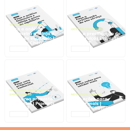
GESTÃO FINANCEIRA
Faça a análise
GESTÃO FINANCEIRA
financeira e atinja o
Faça a precificação do
ponto de equilíbrio |
seu serviço | Prompts
Prompts ChatGPT
ChatGPT
ACESSAR
ACESSAR
NEGÓCIOS
,
PROCESSOS
EMPRESARIAIS
NEGÓCIOS
,
VENDAS
Faça uma proposta
Faça ações para
comercial | Prompts
vender mais |
ChatGPT
Prompts ChatGPT
ACESSAR
ACESSAR