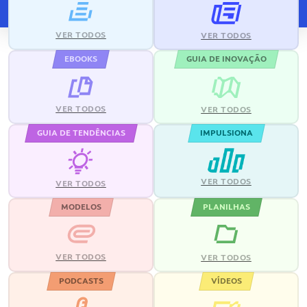
VER TODOS
VER TODOS
EBOOKS
GUIA DE INOVAÇÃO
VER TODOS
VER TODOS
GUIA DE TENDÊNCIAS
IMPULSIONA
VER TODOS
VER TODOS
MODELOS
PLANILHAS
VER TODOS
VER TODOS
PODCASTS
VÍDEOS