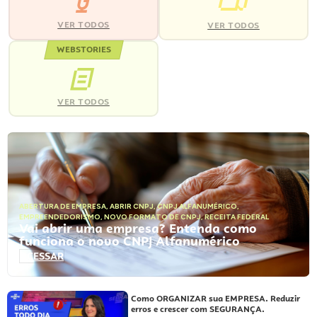
VER TODOS
VER TODOS
WEBSTORIES
VER TODOS
ABERTURA DE EMPRESA
,
ABRIR CNPJ
,
CNPJ ALFANUMÉRICO
,
EMPREENDEDORISMO
,
NOVO FORMATO DE CNPJ
,
RECEITA FEDERAL
Vai abrir uma empresa? Entenda como
funciona o novo CNPJ Alfanumérico
ACESSAR
Como ORGANIZAR sua EMPRESA. Reduzir
erros e crescer com SEGURANÇA.