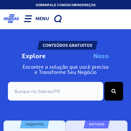
SOBRE
FALE CONOSCO
ENDEREÇOS
MENU
CONTEÚDOS GRATUITOS
Explore
N
o
s
s
o
s
I
n
f
o
Encontre a solução que você precisa
e Transforme Seu Negócio
ARQUIVOS
ARTIGOS