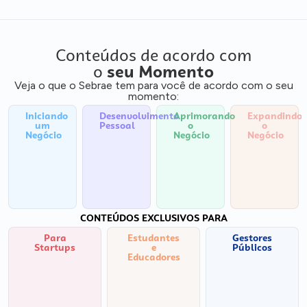
Conteúdos de acordo com
o
seu Momento
Veja o que o Sebrae tem para você de acordo com o seu
momento:
Iniciando
Desenvolvimento
Aprimorando
Expandindo
um
Pessoal
o
o
Negócio
Negócio
Negócio
CONTEÚDOS EXCLUSIVOS PARA
Para
Estudantes
Gestores
Startups
e
Públicos
Educadores