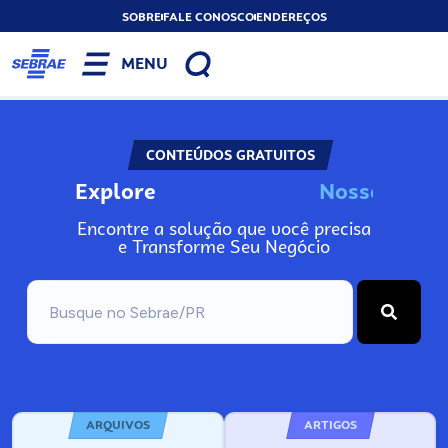
SOBRE
FALE CONOSCO
ENDEREÇOS
MENU
CONTEÚDOS GRATUITOS
Explore
N
o
s
s
o
s
A
I
n
Encontre a solução que você precisa
e Transforme Seu Negócio
ARQUIVOS
ARTIGOS