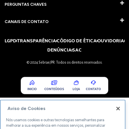
PERGUNTAS CHAVES​
CANAIS DE CONTATO
LGPD
TRANSPARÊNCIA
CÓDIGO DE ÉTICA
OUVIDORIA
DENÚNCIA
SAC
© 2024 Sebrae/PR. Todos os direitos reservados.
INICIO
CONTEÚDOS
LOJA
CONTATO
Aviso de Cookies
Nós usamos cookies e outras tecnologias semelhantes para
melhorar a sua experiência em nossos serviços, personalizar