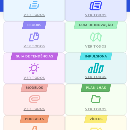
VER TODOS
VER TODOS
EBOOKS
GUIA DE INOVAÇÃO
VER TODOS
VER TODOS
GUIA DE TENDÊNCIAS
IMPULSIONA
VER TODOS
VER TODOS
MODELOS
PLANILHAS
VER TODOS
VER TODOS
PODCASTS
VÍDEOS