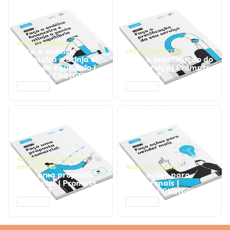
GESTÃO FINANCEIRA
Faça a análise
GESTÃO FINANCEIRA
financeira e atinja o
Faça a precificação do
ponto de equilíbrio |
seu serviço | Prompts
Prompts ChatGPT
ChatGPT
ACESSAR
ACESSAR
NEGÓCIOS
,
PROCESSOS
EMPRESARIAIS
NEGÓCIOS
,
VENDAS
Faça uma proposta
Faça ações para
comercial | Prompts
vender mais |
ChatGPT
Prompts ChatGPT
ACESSAR
ACESSAR