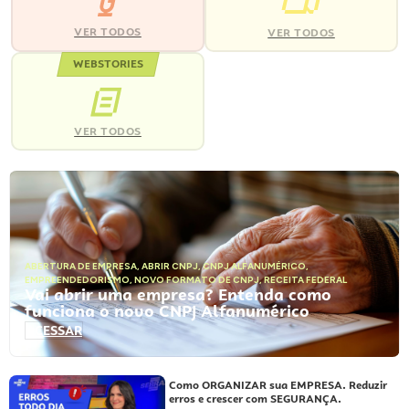
VER TODOS
VER TODOS
WEBSTORIES
VER TODOS
ABERTURA DE EMPRESA
,
ABRIR CNPJ
,
CNPJ ALFANUMÉRICO
,
EMPREENDEDORISMO
,
NOVO FORMATO DE CNPJ
,
RECEITA FEDERAL
Vai abrir uma empresa? Entenda como
funciona o novo CNPJ Alfanumérico
ACESSAR
Como ORGANIZAR sua EMPRESA. Reduzir
erros e crescer com SEGURANÇA.