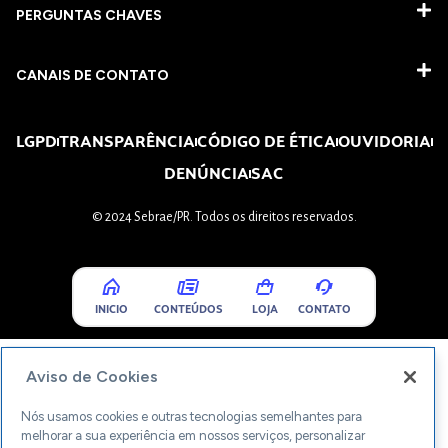
PERGUNTAS CHAVES​
CANAIS DE CONTATO
LGPD
TRANSPARÊNCIA
CÓDIGO DE ÉTICA
OUVIDORIA
DENÚNCIA
SAC
© 2024 Sebrae/PR. Todos os direitos reservados.
INICIO
CONTEÚDOS
LOJA
CONTATO
Aviso de Cookies
Nós usamos cookies e outras tecnologias semelhantes para
melhorar a sua experiência em nossos serviços, personalizar