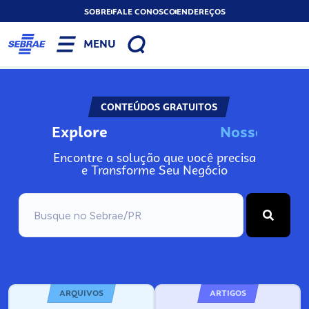
SOBRE
FALE CONOSCO
ENDEREÇOS
MENU
CONTEÚDOS GRATUITOS
Explore
N
o
s
s
o
s
A
Encontre a solução que você precisa
e Transforme Seu Negócio
ARQUIVOS
ARTIGOS