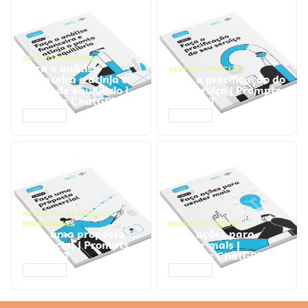
GESTÃO FINANCEIRA
Faça a análise
GESTÃO FINANCEIRA
financeira e atinja o
Faça a precificação do
ponto de equilíbrio |
seu serviço | Prompts
Prompts ChatGPT
ChatGPT
ACESSAR
ACESSAR
NEGÓCIOS
,
PROCESSOS
EMPRESARIAIS
NEGÓCIOS
,
VENDAS
Faça uma proposta
Faça ações para
comercial | Prompts
vender mais |
ChatGPT
Prompts ChatGPT
ACESSAR
ACESSAR