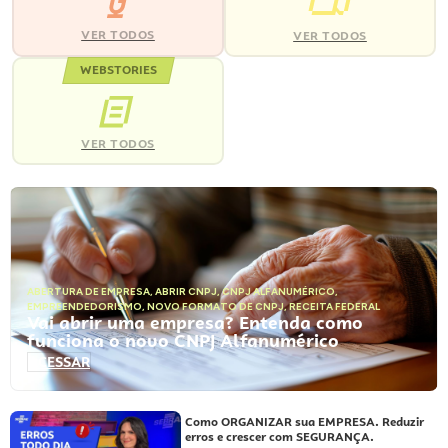
VER TODOS
VER TODOS
WEBSTORIES
VER TODOS
ABERTURA DE EMPRESA
,
ABRIR CNPJ
,
CNPJ ALFANUMÉRICO
,
EMPREENDEDORISMO
,
NOVO FORMATO DE CNPJ
,
RECEITA FEDERAL
Vai abrir uma empresa? Entenda como
funciona o novo CNPJ Alfanumérico
ACESSAR
Como ORGANIZAR sua EMPRESA. Reduzir
erros e crescer com SEGURANÇA.