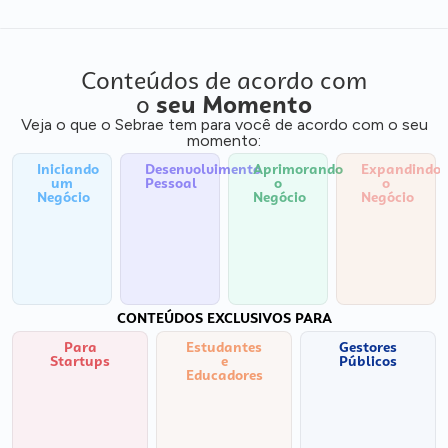
Conteúdos de acordo com
o
seu Momento
Veja o que o Sebrae tem para você de acordo com o seu
momento:
Iniciando
Desenvolvimento
Aprimorando
Expandindo
um
Pessoal
o
o
Negócio
Negócio
Negócio
CONTEÚDOS EXCLUSIVOS PARA
Para
Estudantes
Gestores
Startups
e
Públicos
Educadores