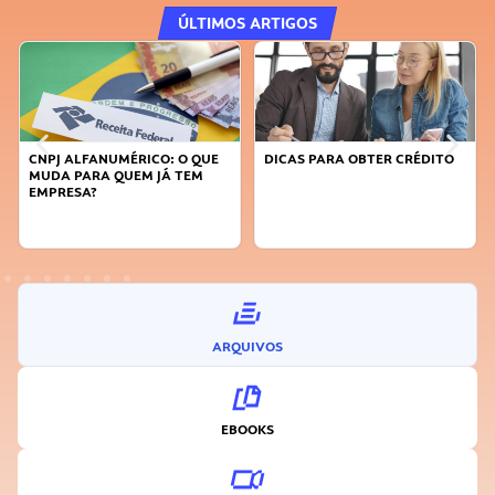
ÚLTIMOS ARTIGOS
O QUE
DICAS PARA OBTER CRÉDITO
FAÇA A DIFERENÇA: SEJA
TEM
SUSTENTÁVEL, SEJA
INOVADOR
ARQUIVOS
EBOOKS