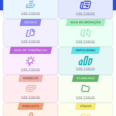
VER TODOS
VER TODOS
EBOOKS
GUIA DE INOVAÇÃO
VER TODOS
VER TODOS
GUIA DE TENDÊNCIAS
IMPULSIONA
VER TODOS
VER TODOS
MODELOS
PLANILHAS
VER TODOS
VER TODOS
PODCASTS
VÍDEOS