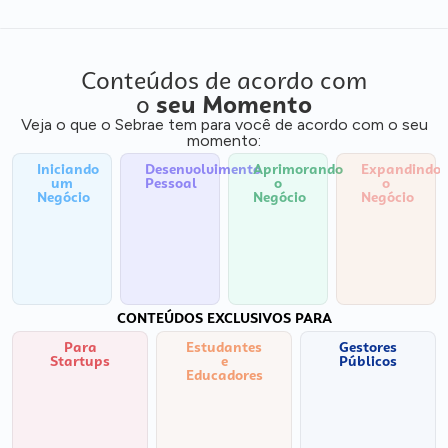
Conteúdos de acordo com
o
seu Momento
Veja o que o Sebrae tem para você de acordo com o seu
momento:
Iniciando
Desenvolvimento
Aprimorando
Expandindo
um
Pessoal
o
o
Negócio
Negócio
Negócio
CONTEÚDOS EXCLUSIVOS PARA
Para
Estudantes
Gestores
Startups
e
Públicos
Educadores