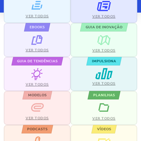
VER TODOS
VER TODOS
EBOOKS
GUIA DE INOVAÇÃO
VER TODOS
VER TODOS
GUIA DE TENDÊNCIAS
IMPULSIONA
VER TODOS
VER TODOS
MODELOS
PLANILHAS
VER TODOS
VER TODOS
PODCASTS
VÍDEOS