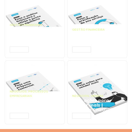
GESTÃO FINANCEIRA
Faça a análise
GESTÃO FINANCEIRA
financeira e atinja o
Faça a precificação do
ponto de equilíbrio |
seu serviço | Prompts
Prompts ChatGPT
ChatGPT
ACESSAR
ACESSAR
NEGÓCIOS
,
PROCESSOS
EMPRESARIAIS
NEGÓCIOS
,
VENDAS
Faça uma proposta
Faça ações para
comercial | Prompts
vender mais |
ChatGPT
Prompts ChatGPT
ACESSAR
ACESSAR