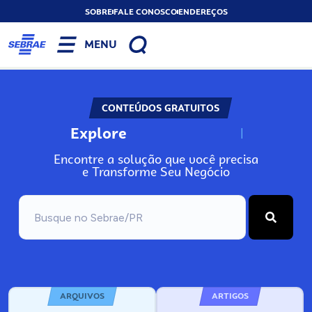
SOBRE
FALE CONOSCO
ENDEREÇOS
MENU
CONTEÚDOS GRATUITOS
Explore
N
o
s
s
o
s
P
o
Encontre a solução que você precisa
e Transforme Seu Negócio
ARQUIVOS
ARTIGOS