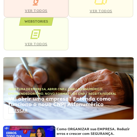
VER TODOS
VER TODOS
WEBSTORIES
VER TODOS
ABERTURA DE EMPRESA
,
ABRIR CNPJ
,
CNPJ ALFANUMÉRICO
,
EMPREENDEDORISMO
,
NOVO FORMATO DE CNPJ
,
RECEITA FEDERAL
Vai abrir uma empresa? Entenda como
funciona o novo CNPJ Alfanumérico
ACESSAR
Como ORGANIZAR sua EMPRESA. Reduzir
erros e crescer com SEGURANÇA.