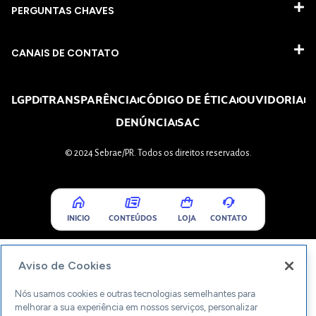
PERGUNTAS CHAVES​
CANAIS DE CONTATO
LGPD
TRANSPARÊNCIA
CÓDIGO DE ÉTICA
OUVIDORIA
DENÚNCIA
SAC
© 2024 Sebrae/PR. Todos os direitos reservados.
INICIO
CONTEÚDOS
LOJA
CONTATO
Aviso de Cookies
Nós usamos cookies e outras tecnologias semelhantes para
melhorar a sua experiência em nossos serviços, personalizar