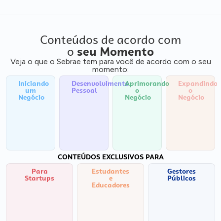
Conteúdos de acordo com
o
seu Momento
Veja o que o Sebrae tem para você de acordo com o seu
momento:
Iniciando
Desenvolvimento
Aprimorando
Expandindo
um
Pessoal
o
o
Negócio
Negócio
Negócio
CONTEÚDOS EXCLUSIVOS PARA
Para
Estudantes
Gestores
Startups
e
Públicos
Educadores