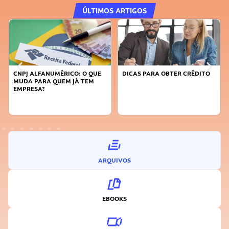
ÚLTIMOS ARTIGOS
 QUE
DICAS PARA OBTER CRÉDITO
FAÇA A DIFERENÇA: SEJA
EM
SUSTENTÁVEL, SEJA
INOVADOR
ARQUIVOS
EBOOKS