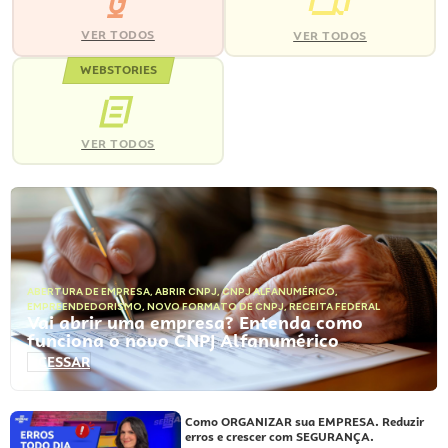
VER TODOS
VER TODOS
WEBSTORIES
VER TODOS
ABERTURA DE EMPRESA
,
ABRIR CNPJ
,
CNPJ ALFANUMÉRICO
,
EMPREENDEDORISMO
,
NOVO FORMATO DE CNPJ
,
RECEITA FEDERAL
Vai abrir uma empresa? Entenda como
funciona o novo CNPJ Alfanumérico
ACESSAR
Como ORGANIZAR sua EMPRESA. Reduzir
erros e crescer com SEGURANÇA.