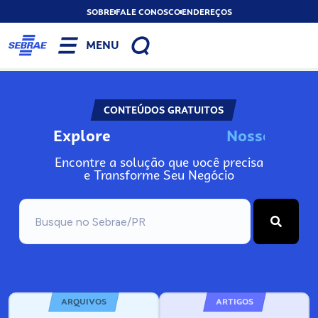
SOBRE
FALE CONOSCO
ENDEREÇOS
MENU
CONTEÚDOS GRATUITOS
Explore
N
o
s
s
o
s
A
Encontre a solução que você precisa
e Transforme Seu Negócio
ARQUIVOS
ARTIGOS