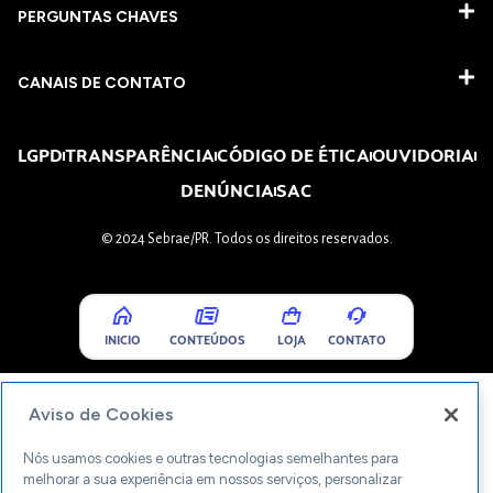
PERGUNTAS CHAVES​
CANAIS DE CONTATO
LGPD
TRANSPARÊNCIA
CÓDIGO DE ÉTICA
OUVIDORIA
DENÚNCIA
SAC
© 2024 Sebrae/PR. Todos os direitos reservados.
INICIO
CONTEÚDOS
LOJA
CONTATO
Aviso de Cookies
Nós usamos cookies e outras tecnologias semelhantes para
melhorar a sua experiência em nossos serviços, personalizar