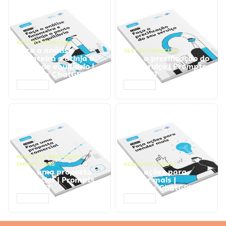
GESTÃO FINANCEIRA
Faça a análise
GESTÃO FINANCEIRA
financeira e atinja o
Faça a precificação do
ponto de equilíbrio |
seu serviço | Prompts
Prompts ChatGPT
ChatGPT
ACESSAR
ACESSAR
NEGÓCIOS
,
PROCESSOS
EMPRESARIAIS
NEGÓCIOS
,
VENDAS
Faça uma proposta
Faça ações para
comercial | Prompts
vender mais |
ChatGPT
Prompts ChatGPT
ACESSAR
ACESSAR