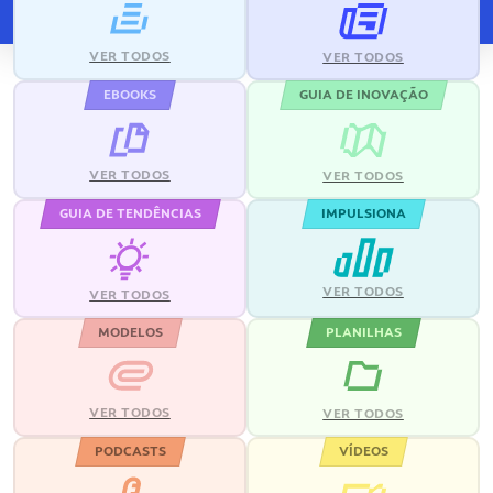
VER TODOS
VER TODOS
EBOOKS
GUIA DE INOVAÇÃO
VER TODOS
VER TODOS
GUIA DE TENDÊNCIAS
IMPULSIONA
VER TODOS
VER TODOS
MODELOS
PLANILHAS
VER TODOS
VER TODOS
PODCASTS
VÍDEOS