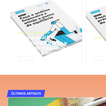
GESTÃO FINANCEIRA
Faça a análise
GESTÃO
financeira e atinja o
Faça
ponto de equilíbrio |
seu 
Prompts ChatGPT
Cha
ACESSAR
ACESS
ÚLTIMOS ARTIGOS