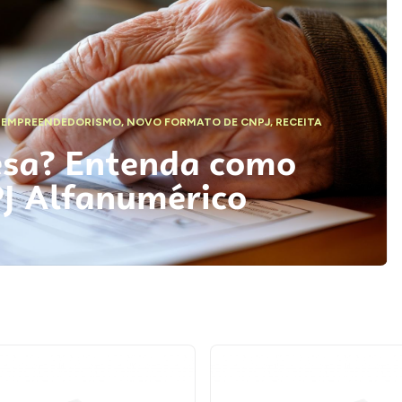
,
EMPREENDEDORISMO
,
NOVO FORMATO DE CNPJ
,
RECEITA
esa? Entenda como
PJ Alfanumérico