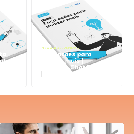
NEGÓCIOS
,
VENDAS
ta
Faça ações para
pts
vender mais |
Prompts ChatGPT
ACESSAR