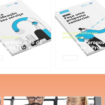
NEGÓCIOS
,
PROCESSOS
 FINANCEIRA
EMPRESARIAIS
 a precificação do
Faça uma propos
serviço | Prompts
comercial | Prom
tGPT
ChatGPT
AR
ACESSAR