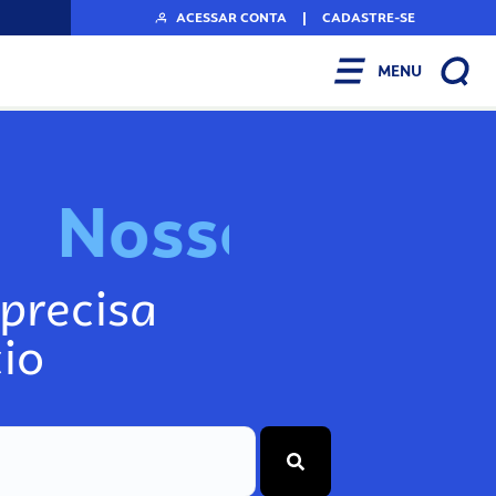
ACESSAR CONTA
|
CADASTRE-SE
MENU
N
o
s
s
o
s
I
n
f
o
g
precisa
io