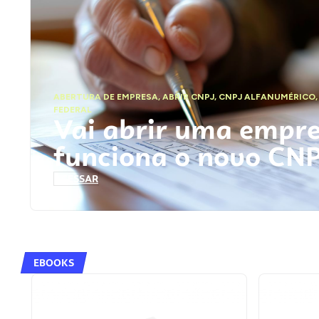
ABERTURA DE EMPRESA
,
ABRIR CNPJ
,
CNPJ ALFANUMÉRICO
FEDERAL
Vai abrir uma empr
funciona o novo CN
ACESSAR
EBOOKS