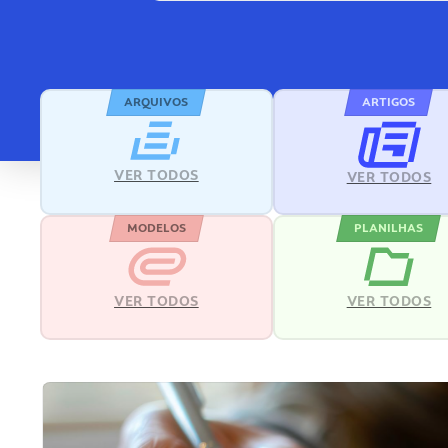
ARQUIVOS
ARTIGOS
VER TODOS
VER TODOS
MODELOS
PLANILHAS
VER TODOS
VER TODOS