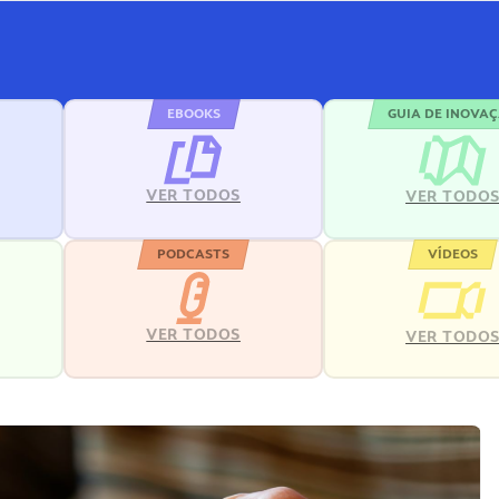
EBOOKS
GUIA DE INOVA
VER TODOS
VER TODO
PODCASTS
VÍDEOS
VER TODOS
VER TODO