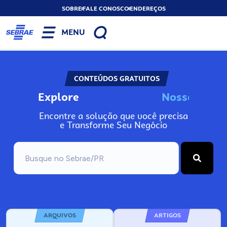
SOBRE
FALE CONOSCO
ENDEREÇOS
MENU
CONTEÚDOS GRATUITOS
Explore
N
o
s
s
o
s
I
n
f
o
Encontre a solução que você precisa
e Transforme Seu Negócio
ARQUIVOS
ARTIGOS