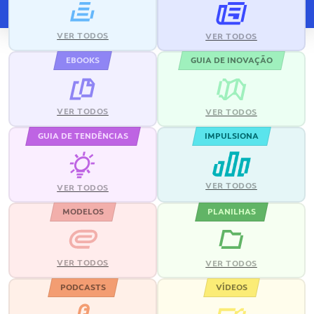
VER TODOS
VER TODOS
EBOOKS
GUIA DE INOVAÇÃO
VER TODOS
VER TODOS
GUIA DE TENDÊNCIAS
IMPULSIONA
VER TODOS
VER TODOS
MODELOS
PLANILHAS
VER TODOS
VER TODOS
PODCASTS
VÍDEOS