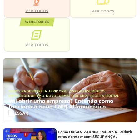
VER TODOS
VER TODOS
WEBSTORIES
VER TODOS
ABERTURA DE EMPRESA
,
ABRIR CNPJ
,
CNPJ ALFANUMÉRICO
,
EMPREENDEDORISMO
,
NOVO FORMATO DE CNPJ
,
RECEITA FEDERAL
Vai abrir uma empresa? Entenda como
funciona o novo CNPJ Alfanumérico
ACESSAR
Como ORGANIZAR sua EMPRESA. Reduzir
erros e crescer com SEGURANÇA.