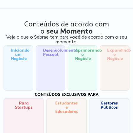
Conteúdos de acordo com
o
seu Momento
Veja o que o Sebrae tem para você de acordo com o seu
momento:
Iniciando
Desenvolvimento
Aprimorando
Expandindo
um
Pessoal
o
o
Negócio
Negócio
Negócio
CONTEÚDOS EXCLUSIVOS PARA
Para
Estudantes
Gestores
Startups
e
Públicos
Educadores