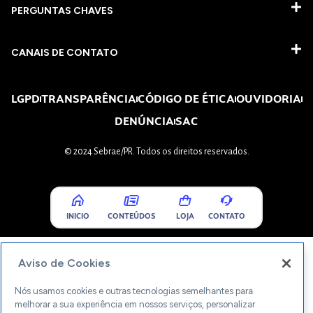
PERGUNTAS CHAVES​
CANAIS DE CONTATO
LGPD
TRANSPARÊNCIA
CÓDIGO DE ÉTICA
OUVIDORIA
DENÚNCIA
SAC
© 2024 Sebrae/PR. Todos os direitos reservados.
INICIO
CONTEÚDOS
LOJA
CONTATO
Aviso de Cookies
Nós usamos cookies e outras tecnologias semelhantes para
melhorar a sua experiência em nossos serviços, personalizar