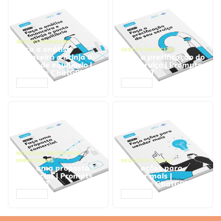
GESTÃO FINANCEIRA
Faça a análise
GESTÃO FINANCEIRA
financeira e atinja o
Faça a precificação do
ponto de equilíbrio |
seu serviço | Prompts
Prompts ChatGPT
ChatGPT
ACESSAR
ACESSAR
NEGÓCIOS
,
PROCESSOS
EMPRESARIAIS
NEGÓCIOS
,
VENDAS
Faça uma proposta
Faça ações para
comercial | Prompts
vender mais |
ChatGPT
Prompts ChatGPT
ACESSAR
ACESSAR