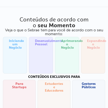
Conteúdos de acordo com
o
seu Momento
Veja o que o Sebrae tem para você de acordo com o seu
momento:
Iniciando
Desenvolvimento
Aprimorando
Expandindo
um
Pessoal
o
o
Negócio
Negócio
Negócio
CONTEÚDOS EXCLUSIVOS PARA
Para
Estudantes
Gestores
Startups
e
Públicos
Educadores