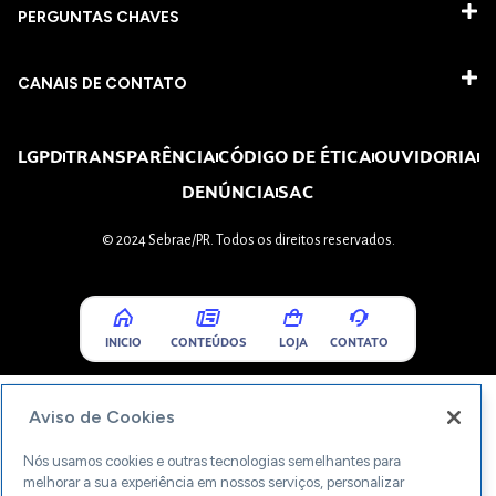
PERGUNTAS CHAVES​
CANAIS DE CONTATO
LGPD
TRANSPARÊNCIA
CÓDIGO DE ÉTICA
OUVIDORIA
DENÚNCIA
SAC
© 2024 Sebrae/PR. Todos os direitos reservados.
INICIO
CONTEÚDOS
LOJA
CONTATO
Aviso de Cookies
Nós usamos cookies e outras tecnologias semelhantes para
melhorar a sua experiência em nossos serviços, personalizar