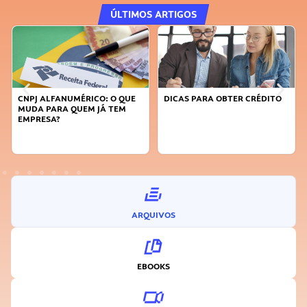
ÚLTIMOS ARTIGOS
RICO: O QUE
DICAS PARA OBTER CRÉDITO
FAÇA A DIFERENÇA:
EM JÁ TEM
SUSTENTÁVEL, SEJ
INOVADOR
ARQUIVOS
EBOOKS