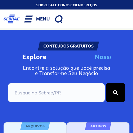
SOBRE
FALE CONOSCO
ENDEREÇOS
MENU
CONTEÚDOS GRATUITOS
Explore
N
o
s
s
o
s
A
Encontre a solução que você precisa
e Transforme Seu Negócio
ARQUIVOS
ARTIGOS