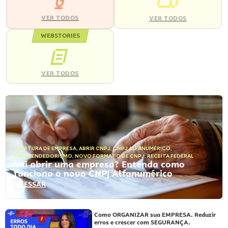
VER TODOS
VER TODOS
WEBSTORIES
VER TODOS
ABERTURA DE EMPRESA
,
ABRIR CNPJ
,
CNPJ ALFANUMÉRICO
,
EMPREENDEDORISMO
,
NOVO FORMATO DE CNPJ
,
RECEITA FEDERAL
Vai abrir uma empresa? Entenda como
funciona o novo CNPJ Alfanumérico
ACESSAR
Como ORGANIZAR sua EMPRESA. Reduzir
erros e crescer com SEGURANÇA.