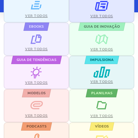
VER TODOS
VER TODOS
EBOOKS
GUIA DE INOVAÇÃO
VER TODOS
VER TODOS
GUIA DE TENDÊNCIAS
IMPULSIONA
VER TODOS
VER TODOS
MODELOS
PLANILHAS
VER TODOS
VER TODOS
PODCASTS
VÍDEOS