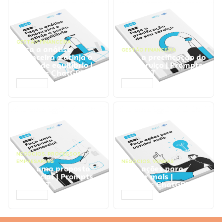
GESTÃO FINANCEIRA
Faça a análise
GESTÃO FINANCEIRA
financeira e atinja o
Faça a precificação do
ponto de equilíbrio |
seu serviço | Prompts
Prompts ChatGPT
ChatGPT
ACESSAR
ACESSAR
NEGÓCIOS
,
PROCESSOS
EMPRESARIAIS
NEGÓCIOS
,
VENDAS
Faça uma proposta
Faça ações para
comercial | Prompts
vender mais |
ChatGPT
Prompts ChatGPT
ACESSAR
ACESSAR