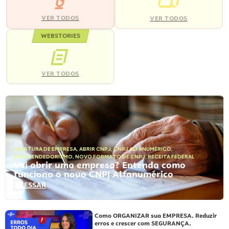
VER TODOS
VER TODOS
WEBSTORIES
VER TODOS
ABERTURA DE EMPRESA
,
ABRIR CNPJ
,
CNPJ ALFANUMÉRICO
,
EMPREENDEDORISMO
,
NOVO FORMATO DE CNPJ
,
RECEITA FEDERAL
Vai abrir uma empresa? Entenda como
funciona o novo CNPJ Alfanumérico
ACESSAR
Como ORGANIZAR sua EMPRESA. Reduzir
erros e crescer com SEGURANÇA.