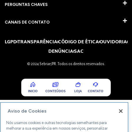
PERGUNTAS CHAVES​
CANAIS DE CONTATO
LGPD
TRANSPARÊNCIA
CÓDIGO DE ÉTICA
OUVIDORIA
DENÚNCIA
SAC
© 2024 Sebrae/PR. Todos os direitos reservados.
INICIO
CONTEÚDOS
LOJA
CONTATO
Aviso de Cookies
Nós usamos cookies e outras tecnologias semelhantes para
melhorar a sua experiência em nossos serviços, personalizar