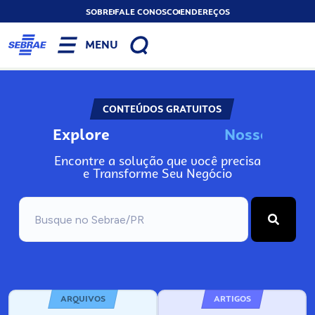
SOBRE
FALE CONOSCO
ENDEREÇOS
MENU
CONTEÚDOS GRATUITOS
Explore
N
o
s
s
o
s
A
Encontre a solução que você precisa
e Transforme Seu Negócio
ARQUIVOS
ARTIGOS