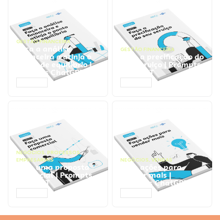
GESTÃO FINANCEIRA
Faça a análise
GESTÃO FINANCEIRA
financeira e atinja o
Faça a precificação do
ponto de equilíbrio |
seu serviço | Prompts
Prompts ChatGPT
ChatGPT
ACESSAR
ACESSAR
NEGÓCIOS
,
PROCESSOS
EMPRESARIAIS
NEGÓCIOS
,
VENDAS
Faça uma proposta
Faça ações para
comercial | Prompts
vender mais |
ChatGPT
Prompts ChatGPT
ACESSAR
ACESSAR