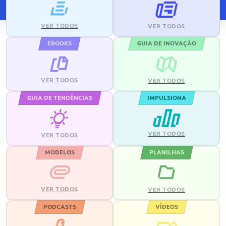
VER TODOS
VER TODOS
EBOOKS
GUIA DE INOVAÇÃO
VER TODOS
VER TODOS
GUIA DE TENDÊNCIAS
IMPULSIONA
VER TODOS
VER TODOS
MODELOS
PLANILHAS
VER TODOS
VER TODOS
PODCASTS
VÍDEOS