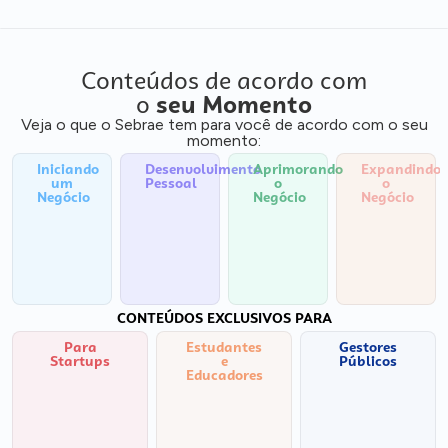
Conteúdos de acordo com
o
seu Momento
Veja o que o Sebrae tem para você de acordo com o seu
momento:
Iniciando
Desenvolvimento
Aprimorando
Expandindo
um
Pessoal
o
o
Negócio
Negócio
Negócio
CONTEÚDOS EXCLUSIVOS PARA
Para
Estudantes
Gestores
Startups
e
Públicos
Educadores