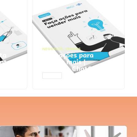
NEGÓCIOS
,
VENDAS
ta
Faça ações para
pts
vender mais |
Prompts ChatGPT
ACESSAR