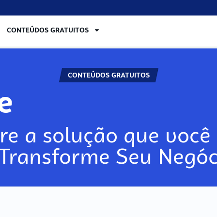
CONTEÚDOS GRATUITOS
CONTEÚDOS GRATUITOS
lore
re a solução que você 
 Transforme Seu Negóc