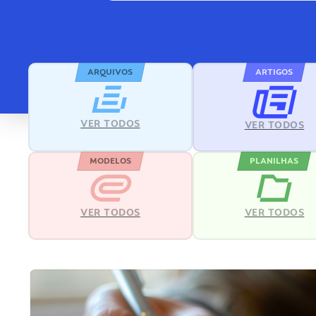
ARQUIVOS
ARTIGOS
VER TODOS
VER TODOS
MODELOS
PLANILHAS
VER TODOS
VER TODOS