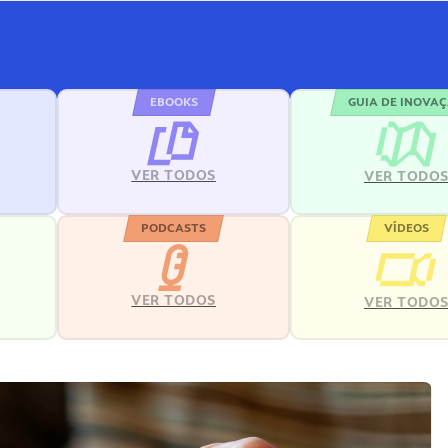
EBOOKS
GUIA DE INOVA
VER TODOS
VER TODO
PODCASTS
VÍDEOS
VER TODOS
VER TODO