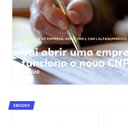
ABERTURA DE EMPRESA
,
ABRIR CNPJ
,
CNPJ ALFANUMÉRICO
FEDERAL
Vai abrir uma empr
funciona o novo CN
ACESSAR
EBOOKS