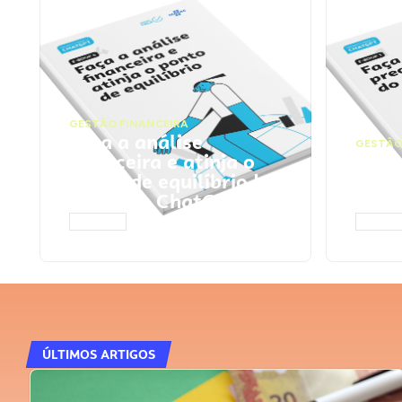
GESTÃO FINANCEIRA
Faça a análise
GESTÃO
financeira e atinja o
Faça
ponto de equilíbrio |
seu 
Prompts ChatGPT
Cha
ACESSAR
ACESS
ÚLTIMOS ARTIGOS