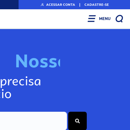
ACESSAR CONTA
|
CADASTRE-SE
MENU
N
o
s
s
o
s
A
r
precisa
io