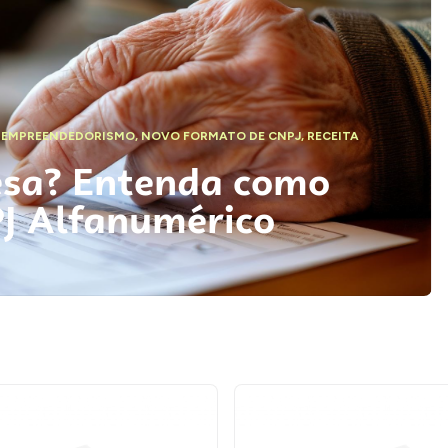
,
EMPREENDEDORISMO
,
NOVO FORMATO DE CNPJ
,
RECEITA
esa? Entenda como
PJ Alfanumérico