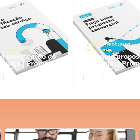
NEGÓCIOS
,
PROCESSOS
 FINANCEIRA
EMPRESARIAIS
 a precificação do
Faça uma propos
serviço | Prompts
comercial | Prom
tGPT
ChatGPT
AR
ACESSAR