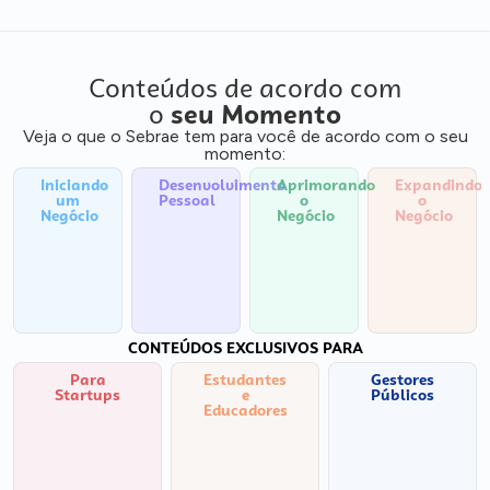
Conteúdos de acordo com
o
seu Momento
Veja o que o Sebrae tem para você de acordo com o seu
momento:
Iniciando
Desenvolvimento
Aprimorando
Expandindo
um
Pessoal
o
o
Negócio
Negócio
Negócio
CONTEÚDOS EXCLUSIVOS PARA
Para
Estudantes
Gestores
Startups
e
Públicos
Educadores