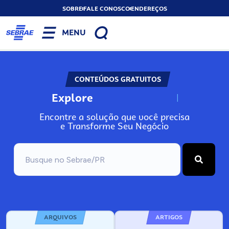
SOBRE
FALE CONOSCO
ENDEREÇOS
MENU
CONTEÚDOS GRATUITOS
Explore
N
o
s
s
o
s
A
Encontre a solução que você precisa
e Transforme Seu Negócio
ARQUIVOS
ARTIGOS