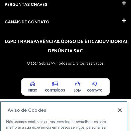
PERGUNTAS CHAVES​
CANAIS DE CONTATO
LGPD
TRANSPARÊNCIA
CÓDIGO DE ÉTICA
OUVIDORIA
DENÚNCIA
SAC
© 2024 Sebrae/PR. Todos os direitos reservados.
INICIO
CONTEÚDOS
LOJA
CONTATO
Aviso de Cookies
Nós usamos cookies e outras tecnologias semelhantes para
melhorar a sua experiência em nossos serviços, personalizar