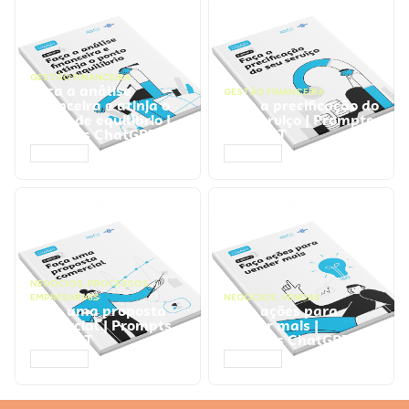
GESTÃO FINANCEIRA
Faça a análise
GESTÃO FINANCEIRA
financeira e atinja o
Faça a precificação do
ponto de equilíbrio |
seu serviço | Prompts
Prompts ChatGPT
ChatGPT
ACESSAR
ACESSAR
NEGÓCIOS
,
PROCESSOS
EMPRESARIAIS
NEGÓCIOS
,
VENDAS
Faça uma proposta
Faça ações para
comercial | Prompts
vender mais |
ChatGPT
Prompts ChatGPT
ACESSAR
ACESSAR