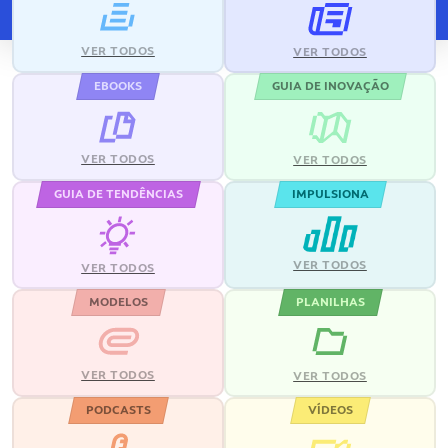
VER TODOS
VER TODOS
EBOOKS
GUIA DE INOVAÇÃO
VER TODOS
VER TODOS
GUIA DE TENDÊNCIAS
IMPULSIONA
VER TODOS
VER TODOS
MODELOS
PLANILHAS
VER TODOS
VER TODOS
PODCASTS
VÍDEOS