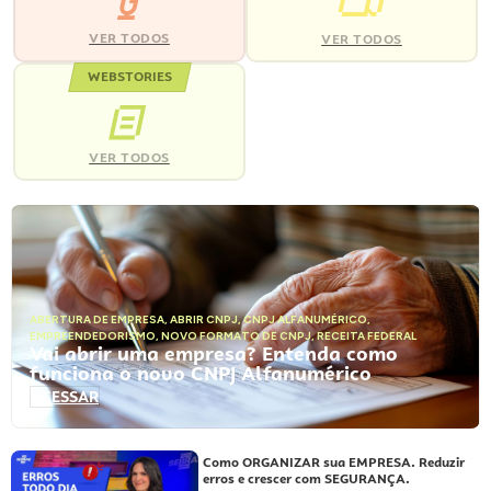
VER TODOS
VER TODOS
WEBSTORIES
VER TODOS
ABERTURA DE EMPRESA
,
ABRIR CNPJ
,
CNPJ ALFANUMÉRICO
,
EMPREENDEDORISMO
,
NOVO FORMATO DE CNPJ
,
RECEITA FEDERAL
Vai abrir uma empresa? Entenda como
funciona o novo CNPJ Alfanumérico
ACESSAR
Como ORGANIZAR sua EMPRESA. Reduzir
erros e crescer com SEGURANÇA.