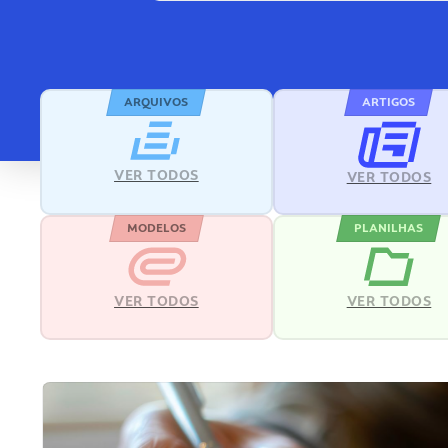
ARQUIVOS
ARTIGOS
VER TODOS
VER TODOS
MODELOS
PLANILHAS
VER TODOS
VER TODOS