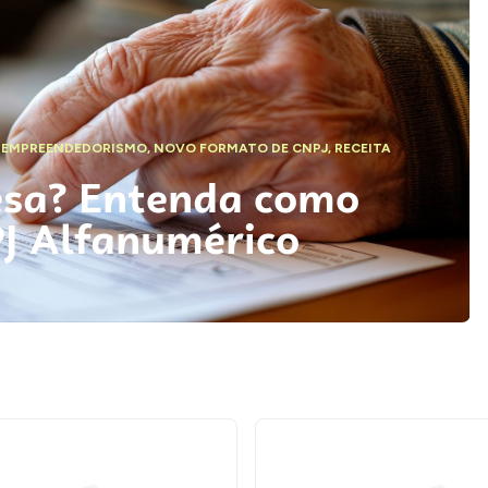
,
EMPREENDEDORISMO
,
NOVO FORMATO DE CNPJ
,
RECEITA
esa? Entenda como
PJ Alfanumérico