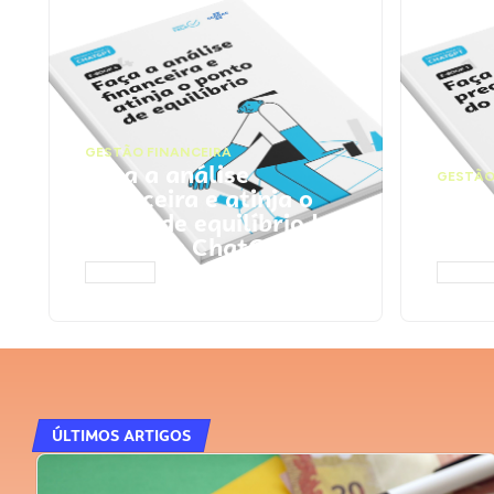
GESTÃO FINANCEIRA
Faça a análise
GESTÃO
financeira e atinja o
Faça
ponto de equilíbrio |
seu 
Prompts ChatGPT
Cha
ACESSAR
ACESS
ÚLTIMOS ARTIGOS