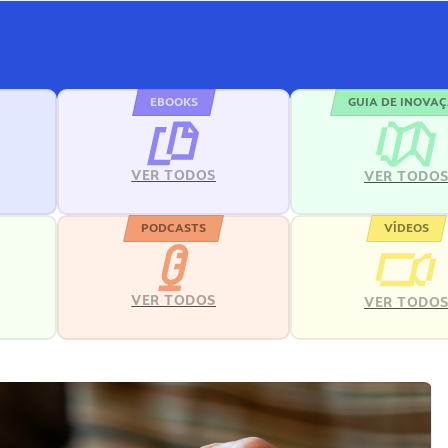
EBOOKS
GUIA DE INOVA
VER TODOS
VER TODO
PODCASTS
VÍDEOS
VER TODOS
VER TODO