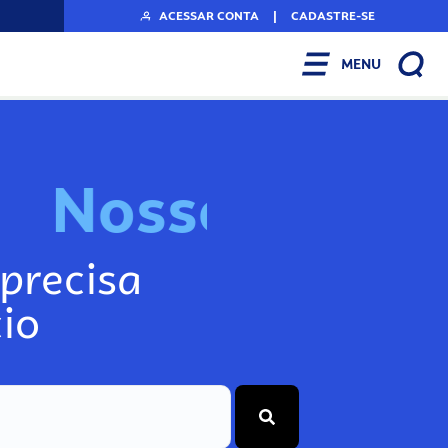
ACESSAR CONTA
|
CADASTRE-SE
MENU
N
o
s
s
o
s
I
n
f
o
g
precisa
io