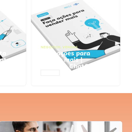
NEGÓCIOS
,
VENDAS
ta
Faça ações para
pts
vender mais |
Prompts ChatGPT
ACESSAR