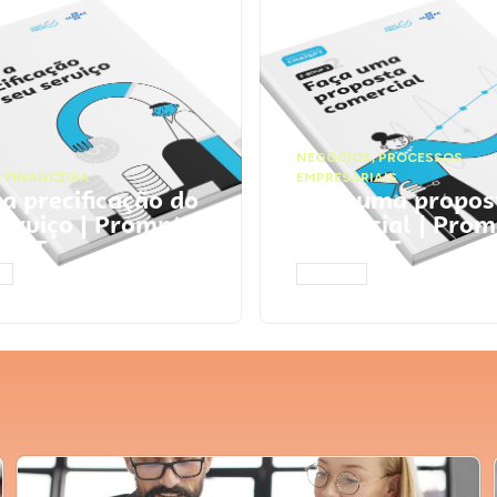
NEGÓCIOS
,
PROCESSOS
 FINANCEIRA
EMPRESARIAIS
 a precificação do
Faça uma propos
serviço | Prompts
comercial | Prom
tGPT
ChatGPT
AR
ACESSAR