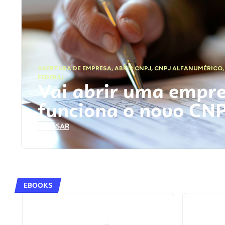
ABERTURA DE EMPRESA
,
ABRIR CNPJ
,
CNPJ ALFANUMÉRICO
FEDERAL
Vai abrir uma empr
funciona o novo CN
ACESSAR
EBOOKS