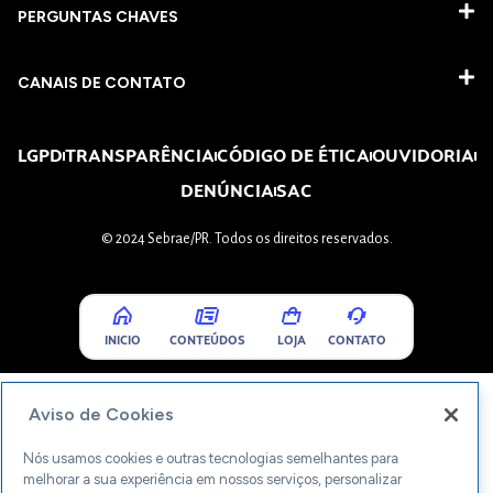
PERGUNTAS CHAVES​
CANAIS DE CONTATO
LGPD
TRANSPARÊNCIA
CÓDIGO DE ÉTICA
OUVIDORIA
DENÚNCIA
SAC
© 2024 Sebrae/PR. Todos os direitos reservados.
INICIO
CONTEÚDOS
LOJA
CONTATO
Aviso de Cookies
Nós usamos cookies e outras tecnologias semelhantes para
melhorar a sua experiência em nossos serviços, personalizar