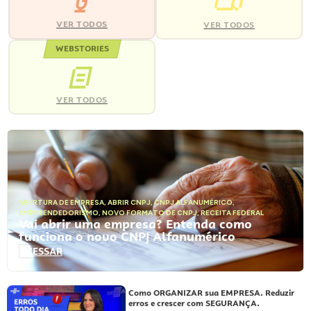
VER TODOS
VER TODOS
WEBSTORIES
VER TODOS
ABERTURA DE EMPRESA
,
ABRIR CNPJ
,
CNPJ ALFANUMÉRICO
,
EMPREENDEDORISMO
,
NOVO FORMATO DE CNPJ
,
RECEITA FEDERAL
Vai abrir uma empresa? Entenda como
funciona o novo CNPJ Alfanumérico
ACESSAR
Como ORGANIZAR sua EMPRESA. Reduzir
erros e crescer com SEGURANÇA.