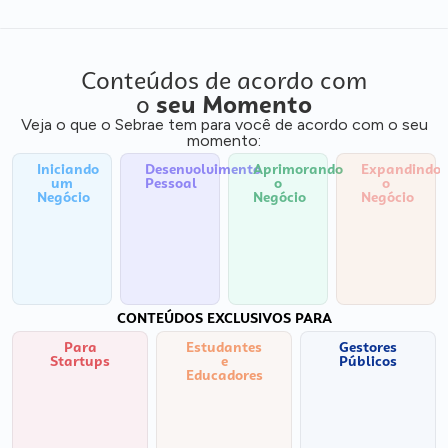
Conteúdos de acordo com
o
seu Momento
Veja o que o Sebrae tem para você de acordo com o seu
momento:
Iniciando
Desenvolvimento
Aprimorando
Expandindo
um
Pessoal
o
o
Negócio
Negócio
Negócio
CONTEÚDOS EXCLUSIVOS PARA
Para
Estudantes
Gestores
Startups
e
Públicos
Educadores