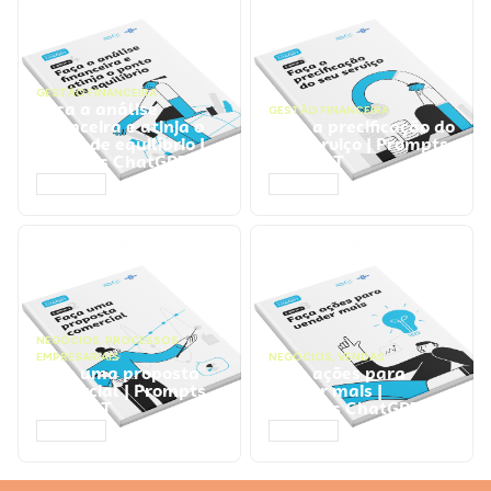
GESTÃO FINANCEIRA
Faça a análise
GESTÃO FINANCEIRA
financeira e atinja o
Faça a precificação do
ponto de equilíbrio |
seu serviço | Prompts
Prompts ChatGPT
ChatGPT
ACESSAR
ACESSAR
NEGÓCIOS
,
PROCESSOS
EMPRESARIAIS
NEGÓCIOS
,
VENDAS
Faça uma proposta
Faça ações para
comercial | Prompts
vender mais |
ChatGPT
Prompts ChatGPT
ACESSAR
ACESSAR