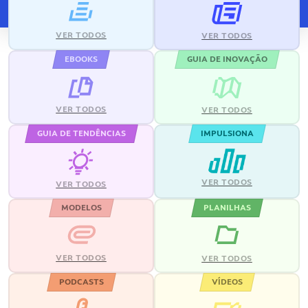
VER TODOS
VER TODOS
EBOOKS
GUIA DE INOVAÇÃO
VER TODOS
VER TODOS
GUIA DE TENDÊNCIAS
IMPULSIONA
VER TODOS
VER TODOS
MODELOS
PLANILHAS
VER TODOS
VER TODOS
PODCASTS
VÍDEOS