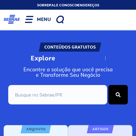
SOBRE
FALE CONOSCO
ENDEREÇOS
MENU
CONTEÚDOS GRATUITOS
Explore
N
o
s
s
o
s
A
Encontre a solução que você precisa
e Transforme Seu Negócio
ARQUIVOS
ARTIGOS