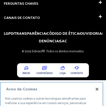
PERGUNTAS CHAVES​
CANAIS DE CONTATO
LGPD
TRANSPARÊNCIA
CÓDIGO DE ÉTICA
OUVIDORIA
DENÚNCIA
SAC
© 2024 Sebrae/PR. Todos os direitos reservados.
INICIO
CONTEÚDOS
LOJA
CONTATO
Aviso de Cookies
Nós usamos cookies e outras tecnologias semelhantes para
melhorar a sua experiência em nossos serviços, personalizar