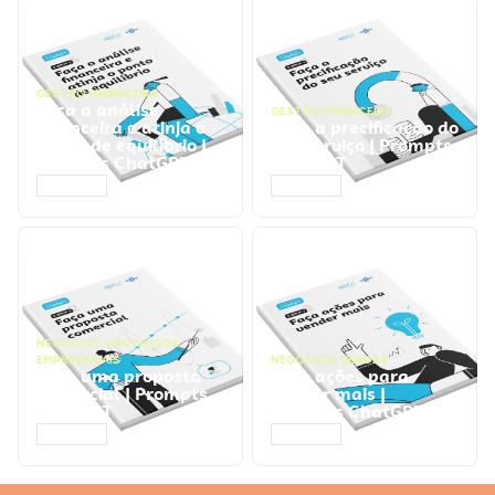
GESTÃO FINANCEIRA
Faça a análise
GESTÃO FINANCEIRA
financeira e atinja o
Faça a precificação do
ponto de equilíbrio |
seu serviço | Prompts
Prompts ChatGPT
ChatGPT
ACESSAR
ACESSAR
NEGÓCIOS
,
PROCESSOS
EMPRESARIAIS
NEGÓCIOS
,
VENDAS
Faça uma proposta
Faça ações para
comercial | Prompts
vender mais |
ChatGPT
Prompts ChatGPT
ACESSAR
ACESSAR