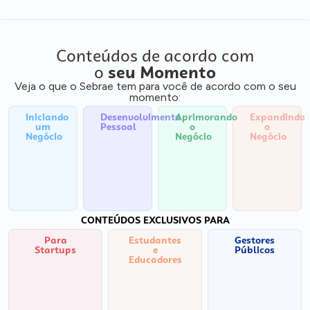
Conteúdos de acordo com
o
seu Momento
Veja o que o Sebrae tem para você de acordo com o seu
momento:
Iniciando
Desenvolvimento
Aprimorando
Expandindo
um
Pessoal
o
o
Negócio
Negócio
Negócio
CONTEÚDOS EXCLUSIVOS PARA
Para
Estudantes
Gestores
Startups
e
Públicos
Educadores