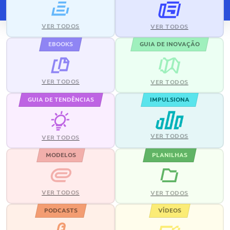
VER TODOS
VER TODOS
EBOOKS
GUIA DE INOVAÇÃO
VER TODOS
VER TODOS
GUIA DE TENDÊNCIAS
IMPULSIONA
VER TODOS
VER TODOS
MODELOS
PLANILHAS
VER TODOS
VER TODOS
PODCASTS
VÍDEOS