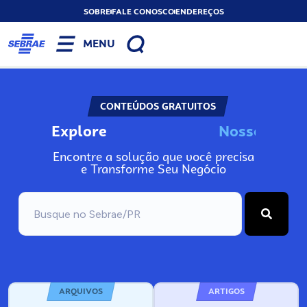
SOBRE
FALE CONOSCO
ENDEREÇOS
MENU
CONTEÚDOS GRATUITOS
Explore
N
o
s
s
o
s
I
n
f
o
Encontre a solução que você precisa
e Transforme Seu Negócio
ARQUIVOS
ARTIGOS