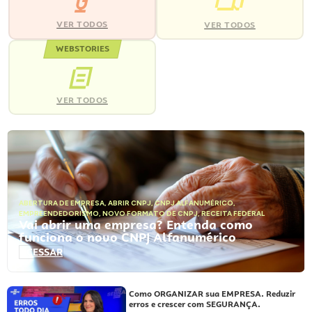
VER TODOS
VER TODOS
WEBSTORIES
VER TODOS
ABERTURA DE EMPRESA
,
ABRIR CNPJ
,
CNPJ ALFANUMÉRICO
,
EMPREENDEDORISMO
,
NOVO FORMATO DE CNPJ
,
RECEITA FEDERAL
Vai abrir uma empresa? Entenda como
funciona o novo CNPJ Alfanumérico
ACESSAR
Como ORGANIZAR sua EMPRESA. Reduzir
erros e crescer com SEGURANÇA.