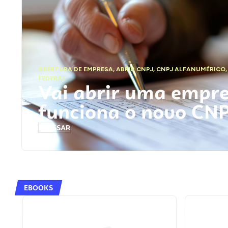
ABERTURA DE EMPRESA
,
ABRIR CNPJ
,
CNPJ ALFANUMÉRICO
FEDERAL
Vai abrir uma empr
funciona o novo CN
ACESSAR
EBOOKS