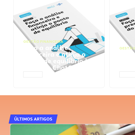
GESTÃO FINANCEIRA
Faça a análise
GESTÃO
financeira e atinja o
Faça
ponto de equilíbrio |
seu 
Prompts ChatGPT
Cha
ACESSAR
ACESS
ÚLTIMOS ARTIGOS