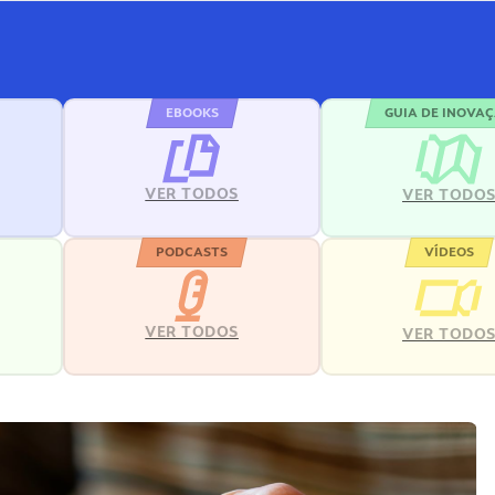
EBOOKS
GUIA DE INOVA
VER TODOS
VER TODO
PODCASTS
VÍDEOS
VER TODOS
VER TODO