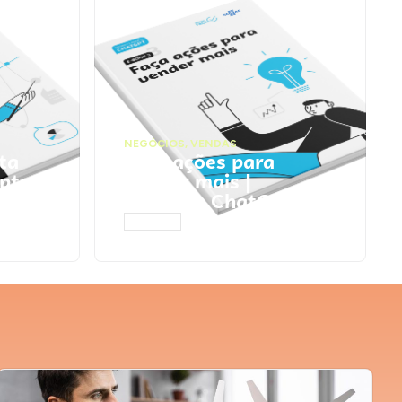
NEGÓCIOS
,
VENDAS
ta
Faça ações para
pts
vender mais |
Prompts ChatGPT
ACESSAR