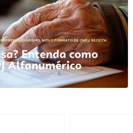
,
EMPREENDEDORISMO
,
NOVO FORMATO DE CNPJ
,
RECEITA
esa? Entenda como
PJ Alfanumérico