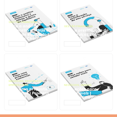
GESTÃO FINANCEIRA
Faça a análise
GESTÃO FINANCEIRA
financeira e atinja o
Faça a precificação do
ponto de equilíbrio |
seu serviço | Prompts
Prompts ChatGPT
ChatGPT
ACESSAR
ACESSAR
NEGÓCIOS
,
PROCESSOS
EMPRESARIAIS
NEGÓCIOS
,
VENDAS
Faça uma proposta
Faça ações para
comercial | Prompts
vender mais |
ChatGPT
Prompts ChatGPT
ACESSAR
ACESSAR