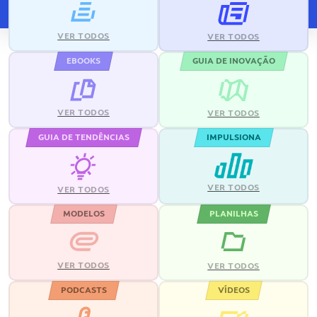
VER TODOS
VER TODOS
EBOOKS
GUIA DE INOVAÇÃO
VER TODOS
VER TODOS
GUIA DE TENDÊNCIAS
IMPULSIONA
VER TODOS
VER TODOS
MODELOS
PLANILHAS
VER TODOS
VER TODOS
PODCASTS
VÍDEOS