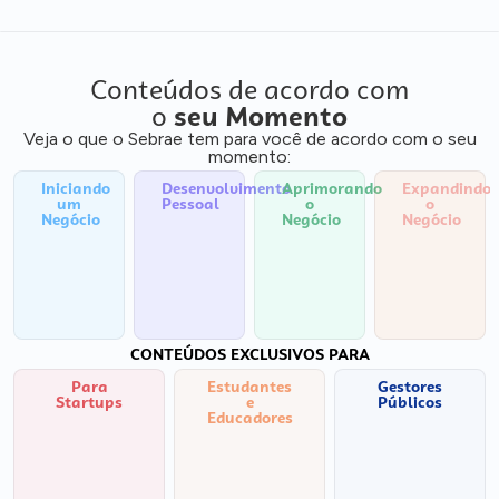
Conteúdos de acordo com
o
seu Momento
Veja o que o Sebrae tem para você de acordo com o seu
momento:
Iniciando
Desenvolvimento
Aprimorando
Expandindo
um
Pessoal
o
o
Negócio
Negócio
Negócio
CONTEÚDOS EXCLUSIVOS PARA
Para
Estudantes
Gestores
Startups
e
Públicos
Educadores