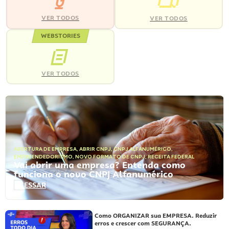
VER TODOS
VER TODOS
WEBSTORIES
VER TODOS
ABERTURA DE EMPRESA
,
ABRIR CNPJ
,
CNPJ ALFANUMÉRICO
,
EMPREENDEDORISMO
,
NOVO FORMATO DE CNPJ
,
RECEITA FEDERAL
Vai abrir uma empresa? Entenda como
funciona o novo CNPJ Alfanumérico
ACESSAR
Como ORGANIZAR sua EMPRESA. Reduzir
erros e crescer com SEGURANÇA.