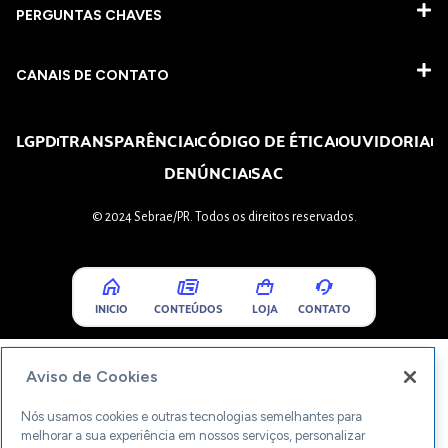
PERGUNTAS CHAVES​
CANAIS DE CONTATO
LGPD
TRANSPARÊNCIA
CÓDIGO DE ÉTICA
OUVIDORIA
DENÚNCIA
SAC
© 2024 Sebrae/PR. Todos os direitos reservados.
INICIO
CONTEÚDOS
LOJA
CONTATO
Aviso de Cookies
Nós usamos cookies e outras tecnologias semelhantes para
melhorar a sua experiência em nossos serviços, personalizar