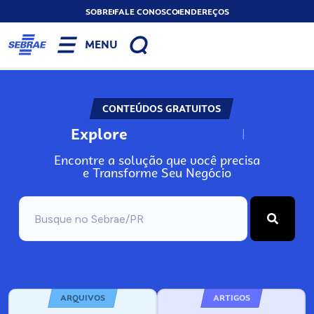
SOBRE
FALE CONOSCO
ENDEREÇOS
MENU
CONTEÚDOS GRATUITOS
Explore
N
o
s
s
o
s
A
Encontre a solução que você precisa
e Transforme Seu Negócio
ARQUIVOS
ARTIGOS