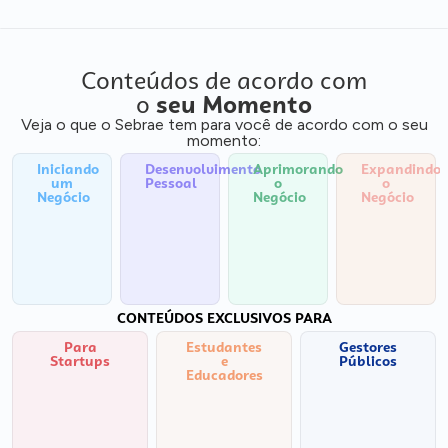
Conteúdos de acordo com
o
seu Momento
Veja o que o Sebrae tem para você de acordo com o seu
momento:
Iniciando
Desenvolvimento
Aprimorando
Expandindo
um
Pessoal
o
o
Negócio
Negócio
Negócio
CONTEÚDOS EXCLUSIVOS PARA
Para
Estudantes
Gestores
Startups
e
Públicos
Educadores