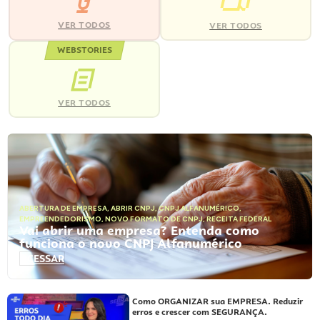
VER TODOS
VER TODOS
WEBSTORIES
VER TODOS
ABERTURA DE EMPRESA
,
ABRIR CNPJ
,
CNPJ ALFANUMÉRICO
,
EMPREENDEDORISMO
,
NOVO FORMATO DE CNPJ
,
RECEITA FEDERAL
Vai abrir uma empresa? Entenda como
funciona o novo CNPJ Alfanumérico
ACESSAR
Como ORGANIZAR sua EMPRESA. Reduzir
erros e crescer com SEGURANÇA.