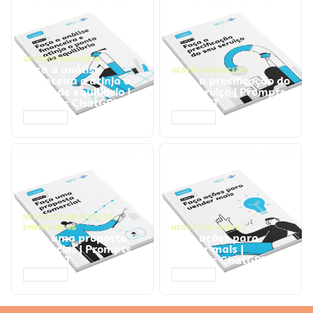
GESTÃO FINANCEIRA
Faça a análise
GESTÃO FINANCEIRA
financeira e atinja o
Faça a precificação do
ponto de equilíbrio |
seu serviço | Prompts
Prompts ChatGPT
ChatGPT
ACESSAR
ACESSAR
NEGÓCIOS
,
PROCESSOS
EMPRESARIAIS
NEGÓCIOS
,
VENDAS
Faça uma proposta
Faça ações para
comercial | Prompts
vender mais |
ChatGPT
Prompts ChatGPT
ACESSAR
ACESSAR