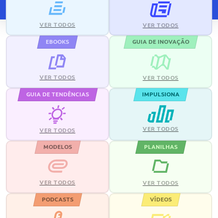
VER TODOS
VER TODOS
EBOOKS
GUIA DE INOVAÇÃO
VER TODOS
VER TODOS
GUIA DE TENDÊNCIAS
IMPULSIONA
VER TODOS
VER TODOS
MODELOS
PLANILHAS
VER TODOS
VER TODOS
PODCASTS
VÍDEOS