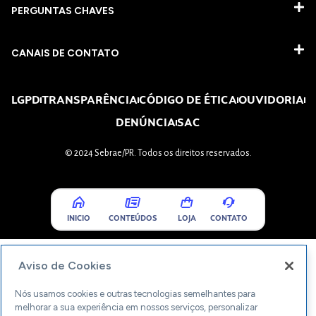
PERGUNTAS CHAVES​
CANAIS DE CONTATO
LGPD
TRANSPARÊNCIA
CÓDIGO DE ÉTICA
OUVIDORIA
DENÚNCIA
SAC
© 2024 Sebrae/PR. Todos os direitos reservados.
INICIO
CONTEÚDOS
LOJA
CONTATO
Aviso de Cookies
Nós usamos cookies e outras tecnologias semelhantes para
melhorar a sua experiência em nossos serviços, personalizar