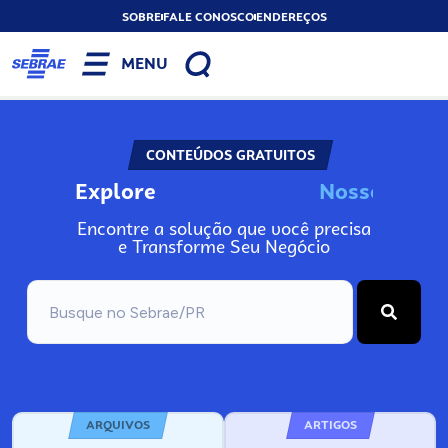
SOBRE
FALE CONOSCO
ENDEREÇOS
MENU
CONTEÚDOS GRATUITOS
Explore
N
o
s
s
o
s
A
Encontre a solução que você precisa
e Transforme Seu Negócio
ARQUIVOS
ARTIGOS