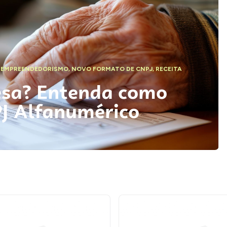
,
EMPREENDEDORISMO
,
NOVO FORMATO DE CNPJ
,
RECEITA
esa? Entenda como
PJ Alfanumérico