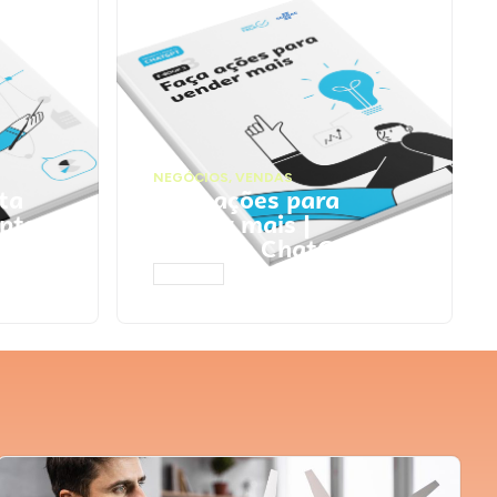
NEGÓCIOS
,
VENDAS
ta
Faça ações para
pts
vender mais |
Prompts ChatGPT
ACESSAR