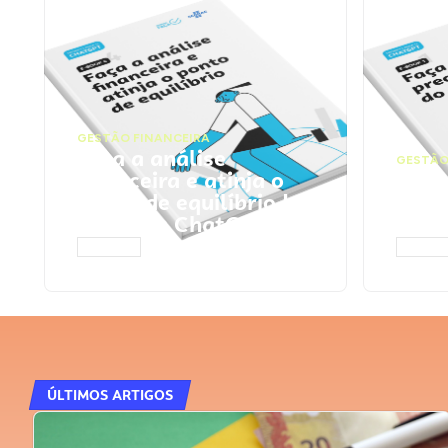
GESTÃO FINANCEIRA
Faça a análise
GESTÃO
financeira e atinja o
Faça
ponto de equilíbrio |
seu 
Prompts ChatGPT
Cha
ACESSAR
ACESS
ÚLTIMOS ARTIGOS