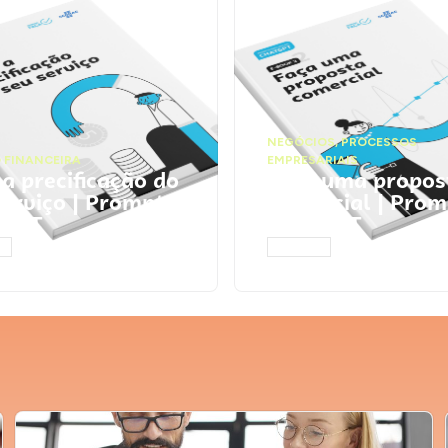
NEGÓCIOS
,
PROCESSOS
 FINANCEIRA
EMPRESARIAIS
 a precificação do
Faça uma propos
serviço | Prompts
comercial | Prom
tGPT
ChatGPT
AR
ACESSAR