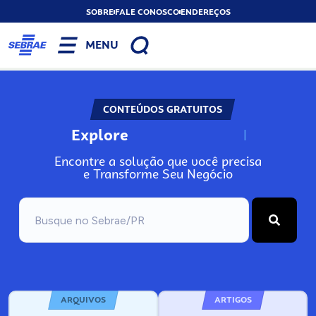
SOBRE
FALE CONOSCO
ENDEREÇOS
MENU
CONTEÚDOS GRATUITOS
Explore
N
o
s
s
o
s
A
Encontre a solução que você precisa
e Transforme Seu Negócio
ARQUIVOS
ARTIGOS