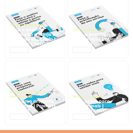
GESTÃO FINANCEIRA
Faça a análise
GESTÃO FINANCEIRA
financeira e atinja o
Faça a precificação do
ponto de equilíbrio |
seu serviço | Prompts
Prompts ChatGPT
ChatGPT
ACESSAR
ACESSAR
NEGÓCIOS
,
PROCESSOS
EMPRESARIAIS
NEGÓCIOS
,
VENDAS
Faça uma proposta
Faça ações para
comercial | Prompts
vender mais |
ChatGPT
Prompts ChatGPT
ACESSAR
ACESSAR