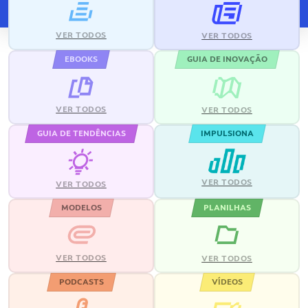
VER TODOS
VER TODOS
EBOOKS
GUIA DE INOVAÇÃO
VER TODOS
VER TODOS
GUIA DE TENDÊNCIAS
IMPULSIONA
VER TODOS
VER TODOS
MODELOS
PLANILHAS
VER TODOS
VER TODOS
PODCASTS
VÍDEOS