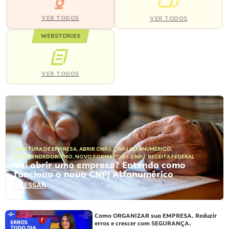
VER TODOS
VER TODOS
WEBSTORIES
VER TODOS
ABERTURA DE EMPRESA
,
ABRIR CNPJ
,
CNPJ ALFANUMÉRICO
,
EMPREENDEDORISMO
,
NOVO FORMATO DE CNPJ
,
RECEITA FEDERAL
Vai abrir uma empresa? Entenda como
funciona o novo CNPJ Alfanumérico
ACESSAR
Como ORGANIZAR sua EMPRESA. Reduzir
erros e crescer com SEGURANÇA.