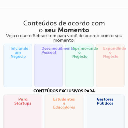
Conteúdos de acordo com
o
seu Momento
Veja o que o Sebrae tem para você de acordo com o seu
momento:
Iniciando
Desenvolvimento
Aprimorando
Expandindo
um
Pessoal
o
o
Negócio
Negócio
Negócio
CONTEÚDOS EXCLUSIVOS PARA
Para
Estudantes
Gestores
Startups
e
Públicos
Educadores