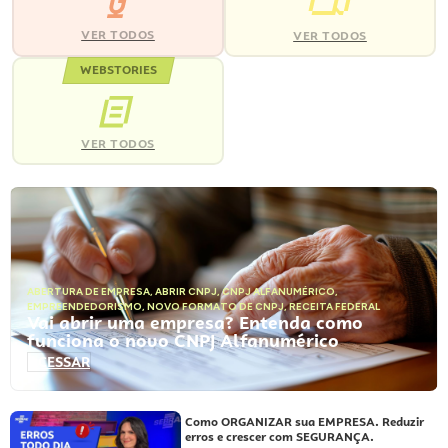
VER TODOS
VER TODOS
WEBSTORIES
VER TODOS
ABERTURA DE EMPRESA
,
ABRIR CNPJ
,
CNPJ ALFANUMÉRICO
,
EMPREENDEDORISMO
,
NOVO FORMATO DE CNPJ
,
RECEITA FEDERAL
Vai abrir uma empresa? Entenda como
funciona o novo CNPJ Alfanumérico
ACESSAR
Como ORGANIZAR sua EMPRESA. Reduzir
erros e crescer com SEGURANÇA.