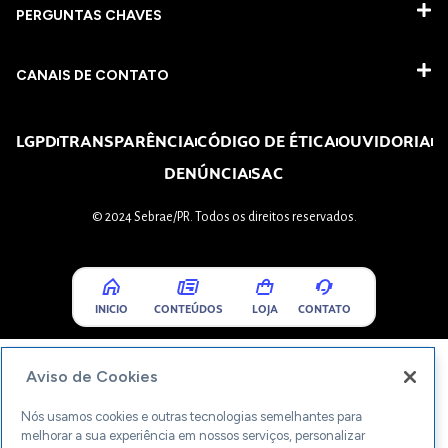
PERGUNTAS CHAVES​
CANAIS DE CONTATO
LGPD
TRANSPARÊNCIA
CÓDIGO DE ÉTICA
OUVIDORIA
DENÚNCIA
SAC
© 2024 Sebrae/PR. Todos os direitos reservados.
INICIO
CONTEÚDOS
LOJA
CONTATO
Aviso de Cookies
Nós usamos cookies e outras tecnologias semelhantes para
melhorar a sua experiência em nossos serviços, personalizar