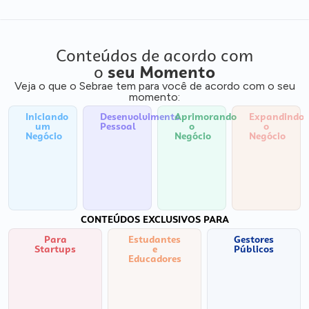
Conteúdos de acordo com
o
seu Momento
Veja o que o Sebrae tem para você de acordo com o seu
momento:
Iniciando
Desenvolvimento
Aprimorando
Expandindo
um
Pessoal
o
o
Negócio
Negócio
Negócio
CONTEÚDOS EXCLUSIVOS PARA
Para
Estudantes
Gestores
Startups
e
Públicos
Educadores