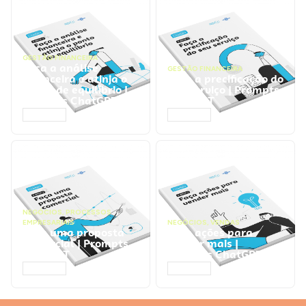
GESTÃO FINANCEIRA
Faça a análise
GESTÃO FINANCEIRA
financeira e atinja o
Faça a precificação do
ponto de equilíbrio |
seu serviço | Prompts
Prompts ChatGPT
ChatGPT
ACESSAR
ACESSAR
NEGÓCIOS
,
PROCESSOS
EMPRESARIAIS
NEGÓCIOS
,
VENDAS
Faça uma proposta
Faça ações para
comercial | Prompts
vender mais |
ChatGPT
Prompts ChatGPT
ACESSAR
ACESSAR