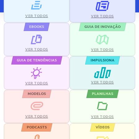
VER TODOS
VER TODOS
EBOOKS
GUIA DE INOVAÇÃO
VER TODOS
VER TODOS
GUIA DE TENDÊNCIAS
IMPULSIONA
VER TODOS
VER TODOS
MODELOS
PLANILHAS
VER TODOS
VER TODOS
PODCASTS
VÍDEOS