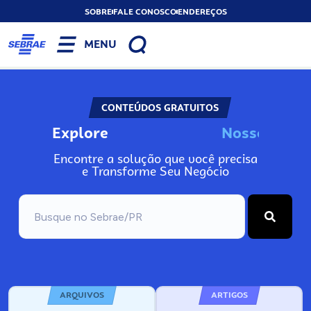
SOBRE
FALE CONOSCO
ENDEREÇOS
MENU
CONTEÚDOS GRATUITOS
Explore
N
o
s
s
o
s
I
n
f
o
Encontre a solução que você precisa
e Transforme Seu Negócio
ARQUIVOS
ARTIGOS