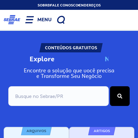
SOBRE
FALE CONOSCO
ENDEREÇOS
MENU
CONTEÚDOS GRATUITOS
Explore
N
o
s
s
o
s
A
Encontre a solução que você precisa
e Transforme Seu Negócio
ARQUIVOS
ARTIGOS