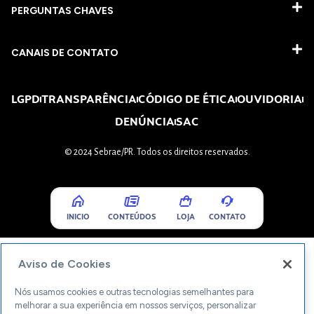
PERGUNTAS CHAVES​
CANAIS DE CONTATO
LGPD
TRANSPARÊNCIA
CÓDIGO DE ÉTICA
OUVIDORIA
DENÚNCIA
SAC
© 2024 Sebrae/PR. Todos os direitos reservados.
INICIO
CONTEÚDOS
LOJA
CONTATO
Aviso de Cookies
Nós usamos cookies e outras tecnologias semelhantes para
melhorar a sua experiência em nossos serviços, personalizar