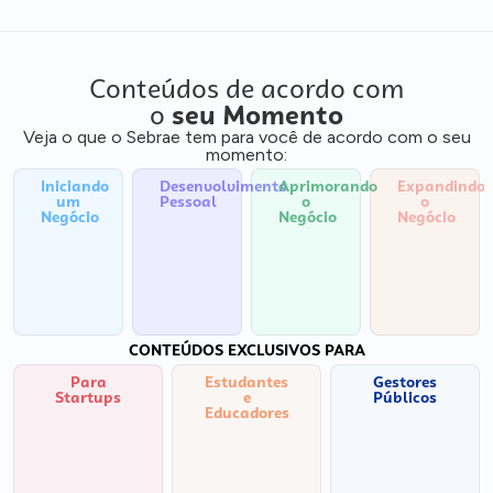
Conteúdos de acordo com
o
seu Momento
Veja o que o Sebrae tem para você de acordo com o seu
momento:
Iniciando
Desenvolvimento
Aprimorando
Expandindo
um
Pessoal
o
o
Negócio
Negócio
Negócio
CONTEÚDOS EXCLUSIVOS PARA
Para
Estudantes
Gestores
Startups
e
Públicos
Educadores