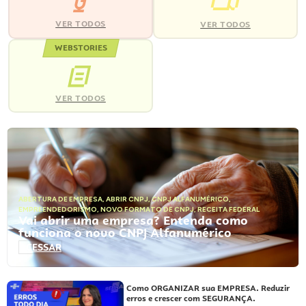
VER TODOS
VER TODOS
WEBSTORIES
VER TODOS
ABERTURA DE EMPRESA
,
ABRIR CNPJ
,
CNPJ ALFANUMÉRICO
,
EMPREENDEDORISMO
,
NOVO FORMATO DE CNPJ
,
RECEITA FEDERAL
Vai abrir uma empresa? Entenda como
funciona o novo CNPJ Alfanumérico
ACESSAR
Como ORGANIZAR sua EMPRESA. Reduzir
erros e crescer com SEGURANÇA.