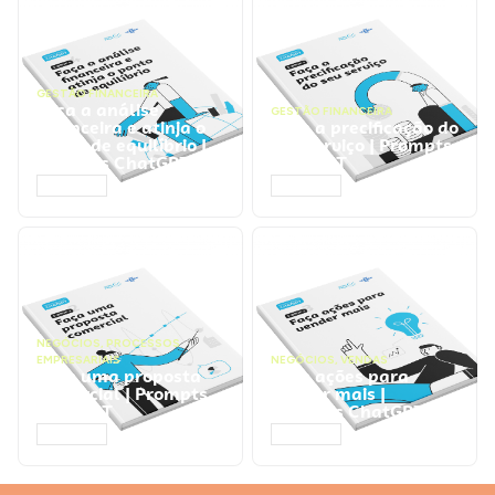
GESTÃO FINANCEIRA
Faça a análise
GESTÃO FINANCEIRA
financeira e atinja o
Faça a precificação do
ponto de equilíbrio |
seu serviço | Prompts
Prompts ChatGPT
ChatGPT
ACESSAR
ACESSAR
NEGÓCIOS
,
PROCESSOS
EMPRESARIAIS
NEGÓCIOS
,
VENDAS
Faça uma proposta
Faça ações para
comercial | Prompts
vender mais |
ChatGPT
Prompts ChatGPT
ACESSAR
ACESSAR