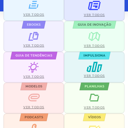
VER TODOS
VER TODOS
EBOOKS
GUIA DE INOVAÇÃO
VER TODOS
VER TODOS
GUIA DE TENDÊNCIAS
IMPULSIONA
VER TODOS
VER TODOS
MODELOS
PLANILHAS
VER TODOS
VER TODOS
PODCASTS
VÍDEOS