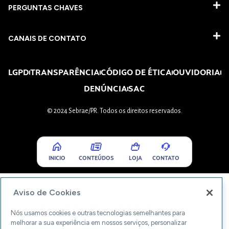
PERGUNTAS CHAVES​
CANAIS DE CONTATO
LGPD
TRANSPARÊNCIA
CÓDIGO DE ÉTICA
OUVIDORIA
DENÚNCIA
SAC
© 2024 Sebrae/PR. Todos os direitos reservados.
INICIO
CONTEÚDOS
LOJA
CONTATO
Aviso de Cookies
Nós usamos cookies e outras tecnologias semelhantes para
melhorar a sua experiência em nossos serviços, personalizar