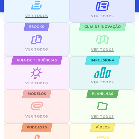
VER TODOS
VER TODOS
EBOOKS
GUIA DE INOVAÇÃO
VER TODOS
VER TODOS
GUIA DE TENDÊNCIAS
IMPULSIONA
VER TODOS
VER TODOS
MODELOS
PLANILHAS
VER TODOS
VER TODOS
PODCASTS
VÍDEOS