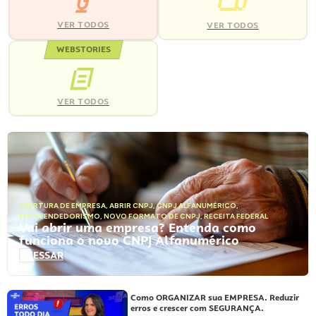
VER TODOS
VER TODOS
WEBSTORIES
VER TODOS
ABERTURA DE EMPRESA
,
ABRIR CNPJ
,
CNPJ ALFANUMÉRICO
,
EMPREENDEDORISMO
,
NOVO FORMATO DE CNPJ
,
RECEITA FEDERAL
Vai abrir uma empresa? Entenda como
funciona o novo CNPJ Alfanumérico
ACESSAR
Como ORGANIZAR sua EMPRESA. Reduzir
erros e crescer com SEGURANÇA.