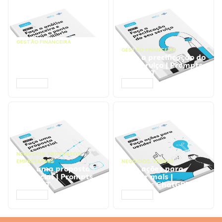
GESTÃO FINANCEIRA
Faça a análise
GESTÃO FINANCEIRA
financeira e atinja o
Faça a precificação do
ponto de equilíbrio |
seu serviço | Prompts
Prompts ChatGPT
ChatGPT
ACESSAR
ACESSAR
NEGÓCIOS
,
PROCESSOS
EMPRESARIAIS
NEGÓCIOS
,
VENDAS
Faça uma proposta
Faça ações para
comercial | Prompts
vender mais |
ChatGPT
Prompts ChatGPT
ACESSAR
ACESSAR