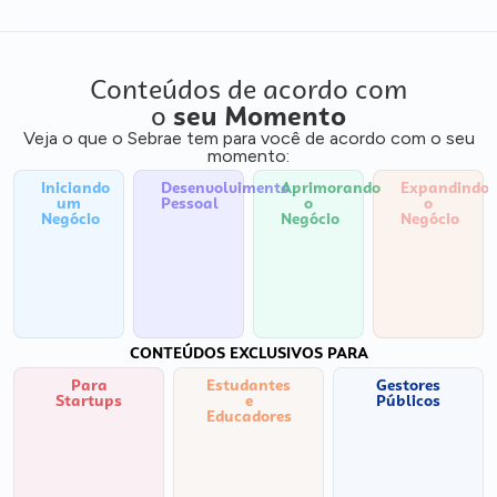
Conteúdos de acordo com
o
seu Momento
Veja o que o Sebrae tem para você de acordo com o seu
momento:
Iniciando
Desenvolvimento
Aprimorando
Expandindo
um
Pessoal
o
o
Negócio
Negócio
Negócio
CONTEÚDOS EXCLUSIVOS PARA
Para
Estudantes
Gestores
Startups
e
Públicos
Educadores