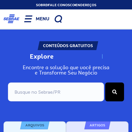
SOBRE
FALE CONOSCO
ENDEREÇOS
MENU
CONTEÚDOS GRATUITOS
Explore
N
o
s
s
o
s
A
Encontre a solução que você precisa
e Transforme Seu Negócio
ARQUIVOS
ARTIGOS