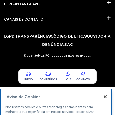
PERGUNTAS CHAVES​
CANAIS DE CONTATO
LGPD
TRANSPARÊNCIA
CÓDIGO DE ÉTICA
OUVIDORIA
DENÚNCIA
SAC
© 2024 Sebrae/PR. Todos os direitos reservados.
INICIO
CONTEÚDOS
LOJA
CONTATO
Aviso de Cookies
Nós usamos cookies e outras tecnologias semelhantes para
melhorar a sua experiência em nossos serviços, personalizar