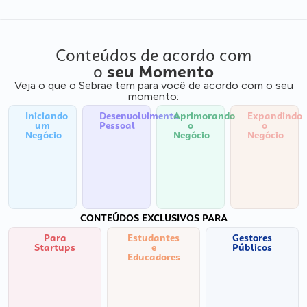
Conteúdos de acordo com
o
seu Momento
Veja o que o Sebrae tem para você de acordo com o seu
momento:
Iniciando
Desenvolvimento
Aprimorando
Expandindo
um
Pessoal
o
o
Negócio
Negócio
Negócio
CONTEÚDOS EXCLUSIVOS PARA
Para
Estudantes
Gestores
Startups
e
Públicos
Educadores