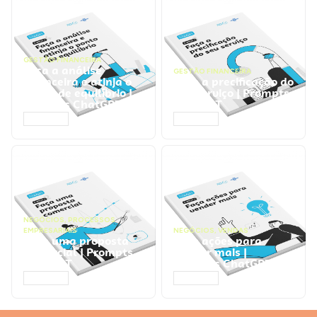
GESTÃO FINANCEIRA
Faça a análise
GESTÃO FINANCEIRA
financeira e atinja o
Faça a precificação do
ponto de equilíbrio |
seu serviço | Prompts
Prompts ChatGPT
ChatGPT
ACESSAR
ACESSAR
NEGÓCIOS
,
PROCESSOS
EMPRESARIAIS
NEGÓCIOS
,
VENDAS
Faça uma proposta
Faça ações para
comercial | Prompts
vender mais |
ChatGPT
Prompts ChatGPT
ACESSAR
ACESSAR