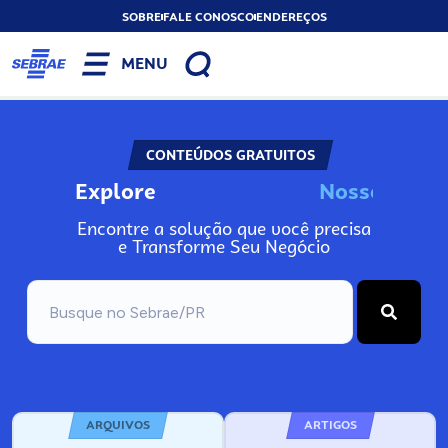
SOBRE
FALE CONOSCO
ENDEREÇOS
MENU
CONTEÚDOS GRATUITOS
Explore
N
o
s
s
o
s
I
n
f
o
Encontre a solução que você precisa
e Transforme Seu Negócio
ARQUIVOS
ARTIGOS