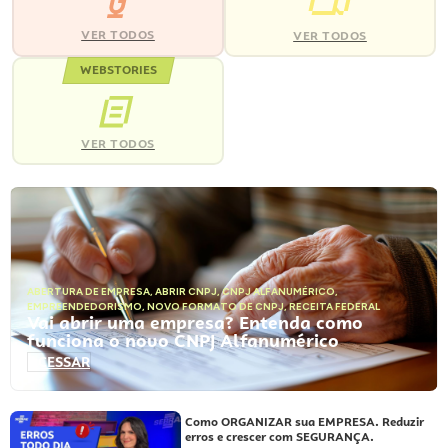
VER TODOS
VER TODOS
WEBSTORIES
VER TODOS
ABERTURA DE EMPRESA
,
ABRIR CNPJ
,
CNPJ ALFANUMÉRICO
,
EMPREENDEDORISMO
,
NOVO FORMATO DE CNPJ
,
RECEITA FEDERAL
Vai abrir uma empresa? Entenda como
funciona o novo CNPJ Alfanumérico
ACESSAR
Como ORGANIZAR sua EMPRESA. Reduzir
erros e crescer com SEGURANÇA.