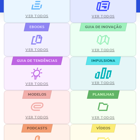
VER TODOS
VER TODOS
EBOOKS
GUIA DE INOVAÇÃO
VER TODOS
VER TODOS
GUIA DE TENDÊNCIAS
IMPULSIONA
VER TODOS
VER TODOS
MODELOS
PLANILHAS
VER TODOS
VER TODOS
PODCASTS
VÍDEOS