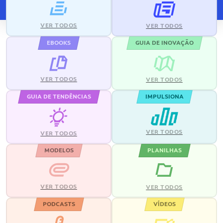
VER TODOS
VER TODOS
EBOOKS
GUIA DE INOVAÇÃO
VER TODOS
VER TODOS
GUIA DE TENDÊNCIAS
IMPULSIONA
VER TODOS
VER TODOS
MODELOS
PLANILHAS
VER TODOS
VER TODOS
PODCASTS
VÍDEOS