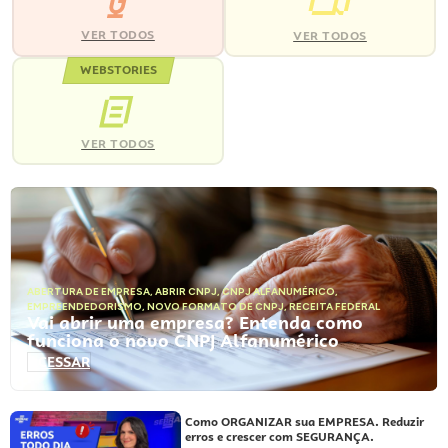
VER TODOS
VER TODOS
WEBSTORIES
VER TODOS
ABERTURA DE EMPRESA
,
ABRIR CNPJ
,
CNPJ ALFANUMÉRICO
,
EMPREENDEDORISMO
,
NOVO FORMATO DE CNPJ
,
RECEITA FEDERAL
Vai abrir uma empresa? Entenda como
funciona o novo CNPJ Alfanumérico
ACESSAR
Como ORGANIZAR sua EMPRESA. Reduzir
erros e crescer com SEGURANÇA.