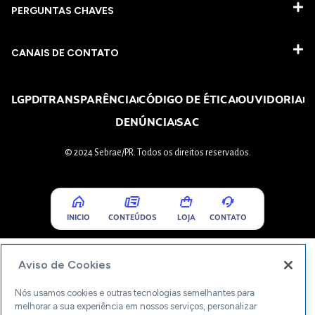
PERGUNTAS CHAVES​
CANAIS DE CONTATO
LGPD
TRANSPARÊNCIA
CÓDIGO DE ÉTICA
OUVIDORIA
DENÚNCIA
SAC
© 2024 Sebrae/PR. Todos os direitos reservados.
INICIO
CONTEÚDOS
LOJA
CONTATO
Aviso de Cookies
Nós usamos cookies e outras tecnologias semelhantes para
melhorar a sua experiência em nossos serviços, personalizar