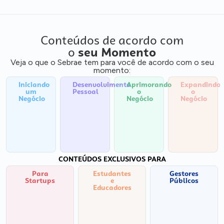
Conteúdos de acordo com
o
seu Momento
Veja o que o Sebrae tem para você de acordo com o seu
momento:
Iniciando
Desenvolvimento
Aprimorando
Expandindo
um
Pessoal
o
o
Negócio
Negócio
Negócio
CONTEÚDOS EXCLUSIVOS PARA
Para
Estudantes
Gestores
Startups
e
Públicos
Educadores