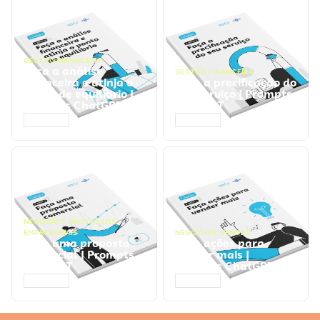
GESTÃO FINANCEIRA
Faça a análise
GESTÃO FINANCEIRA
financeira e atinja o
Faça a precificação do
ponto de equilíbrio |
seu serviço | Prompts
Prompts ChatGPT
ChatGPT
ACESSAR
ACESSAR
NEGÓCIOS
,
PROCESSOS
EMPRESARIAIS
NEGÓCIOS
,
VENDAS
Faça uma proposta
Faça ações para
comercial | Prompts
vender mais |
ChatGPT
Prompts ChatGPT
ACESSAR
ACESSAR