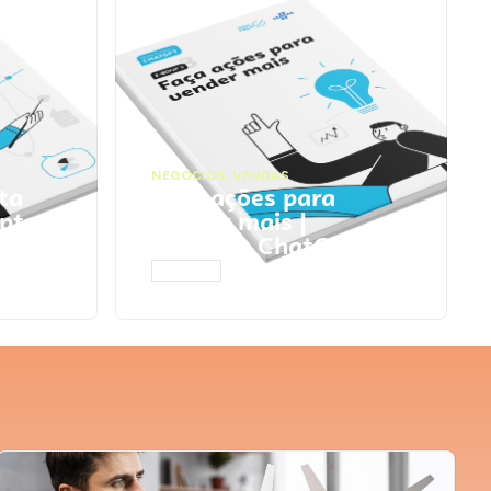
NEGÓCIOS
,
VENDAS
ta
Faça ações para
pts
vender mais |
Prompts ChatGPT
ACESSAR