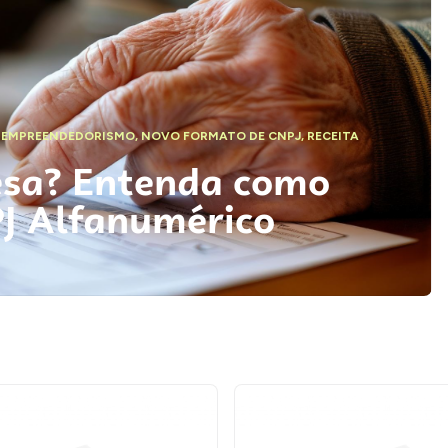
,
EMPREENDEDORISMO
,
NOVO FORMATO DE CNPJ
,
RECEITA
esa? Entenda como
PJ Alfanumérico