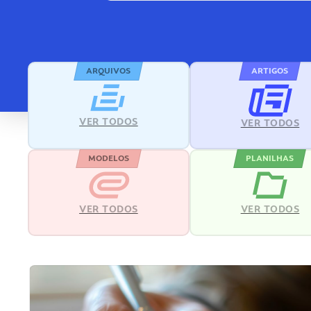
ARQUIVOS
ARTIGOS
VER TODOS
VER TODOS
MODELOS
PLANILHAS
VER TODOS
VER TODOS