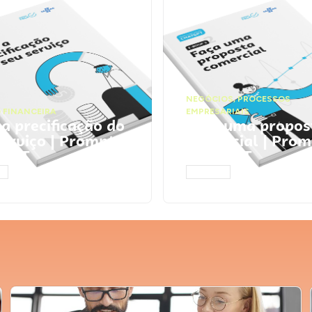
NEGÓCIOS
,
PROCESSOS
 FINANCEIRA
EMPRESARIAIS
 a precificação do
Faça uma propos
serviço | Prompts
comercial | Prom
tGPT
ChatGPT
AR
ACESSAR