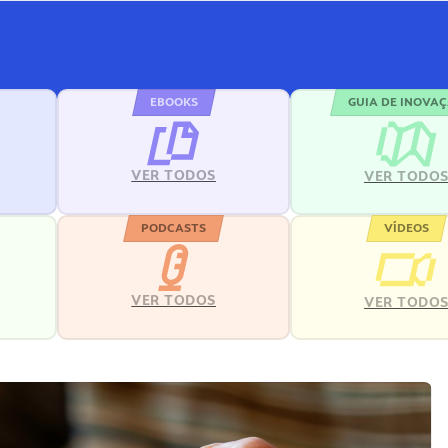
EBOOKS
GUIA DE INOVA
VER TODOS
VER TODO
PODCASTS
VÍDEOS
VER TODOS
VER TODO