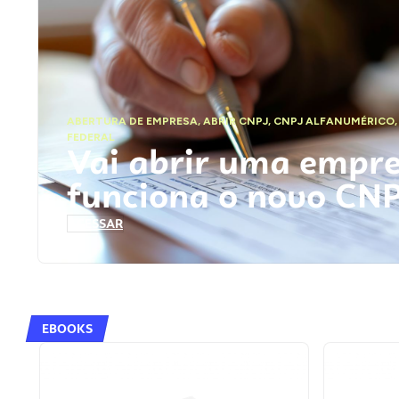
ABERTURA DE EMPRESA
,
ABRIR CNPJ
,
CNPJ ALFANUMÉRICO
FEDERAL
Vai abrir uma empr
funciona o novo CN
ACESSAR
EBOOKS