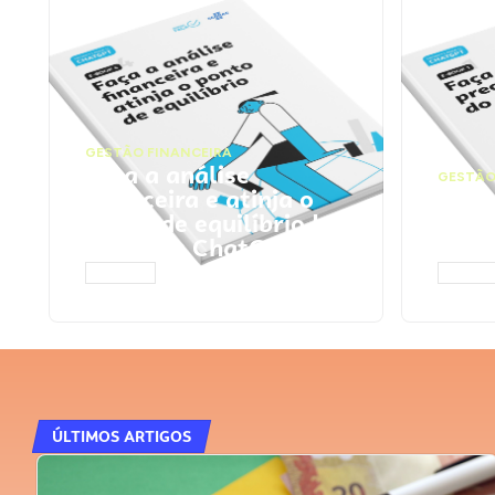
GESTÃO FINANCEIRA
Faça a análise
GESTÃO
financeira e atinja o
Faça
ponto de equilíbrio |
seu 
Prompts ChatGPT
Cha
ACESSAR
ACESS
ÚLTIMOS ARTIGOS