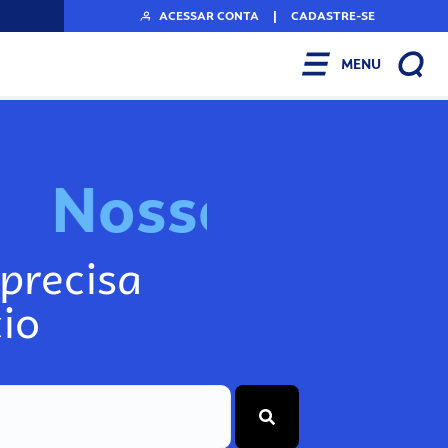
ACESSAR CONTA
|
CADASTRE-SE
MENU
N
o
s
s
o
s
I
n
f
o
g
precisa
io