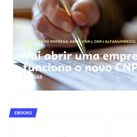
ABERTURA DE EMPRESA
,
ABRIR CNPJ
,
CNPJ ALFANUMÉRICO
FEDERAL
Vai abrir uma empr
funciona o novo CN
ACESSAR
EBOOKS