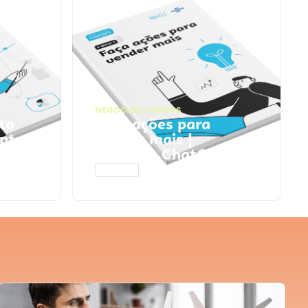
NEGÓCIOS
,
VENDAS
ta
Faça ações para
pts
vender mais |
Prompts ChatGPT
ACESSAR