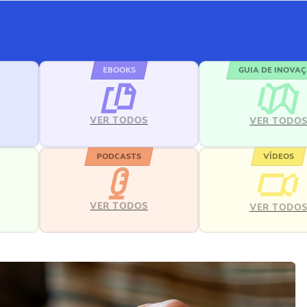
EBOOKS
GUIA DE INOVA
VER TODOS
VER TODO
PODCASTS
VÍDEOS
VER TODOS
VER TODO