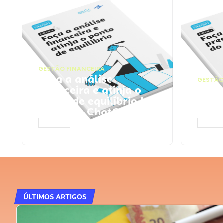
GESTÃO FINANCEIRA
Faça a análise
GESTÃO
financeira e atinja o
Faça
ponto de equilíbrio |
seu 
Prompts ChatGPT
Cha
ACESSAR
ACESS
ÚLTIMOS ARTIGOS