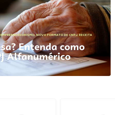
,
EMPREENDEDORISMO
,
NOVO FORMATO DE CNPJ
,
RECEITA
esa? Entenda como
PJ Alfanumérico