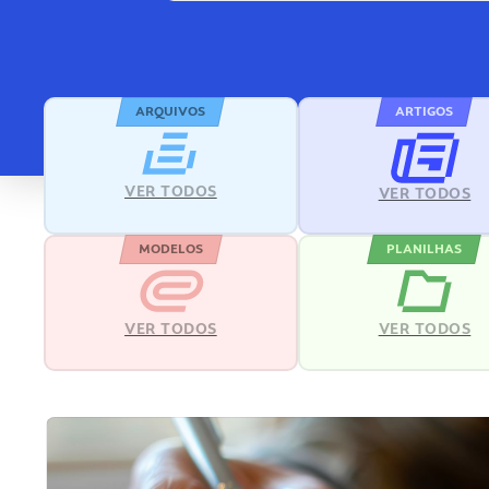
ARQUIVOS
ARTIGOS
VER TODOS
VER TODOS
MODELOS
PLANILHAS
VER TODOS
VER TODOS