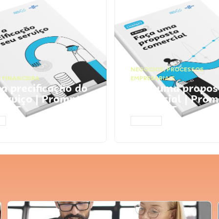
NEGÓCIOS
,
PROCESSOS
 FINANCEIRA
EMPRESARIAIS
 a precificação do
Faça uma propos
serviço | Prompts
comercial | Prom
tGPT
ChatGPT
AR
ACESSAR