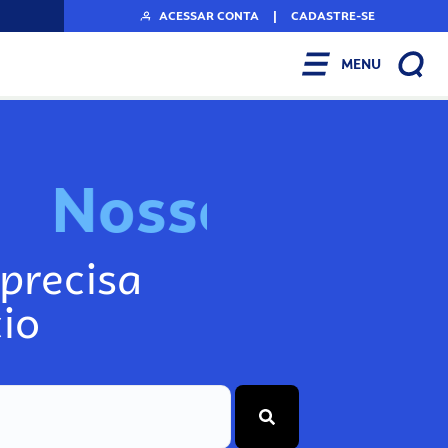
ACESSAR CONTA
|
CADASTRE-SE
MENU
N
o
s
s
o
s
I
n
f
o
g
precisa
io