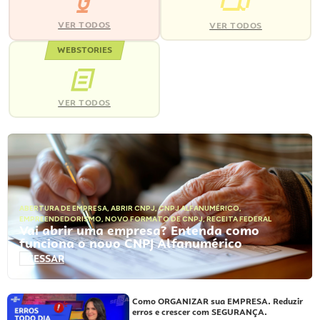
VER TODOS
VER TODOS
WEBSTORIES
VER TODOS
ABERTURA DE EMPRESA
,
ABRIR CNPJ
,
CNPJ ALFANUMÉRICO
,
EMPREENDEDORISMO
,
NOVO FORMATO DE CNPJ
,
RECEITA FEDERAL
Vai abrir uma empresa? Entenda como
funciona o novo CNPJ Alfanumérico
ACESSAR
Como ORGANIZAR sua EMPRESA. Reduzir
erros e crescer com SEGURANÇA.