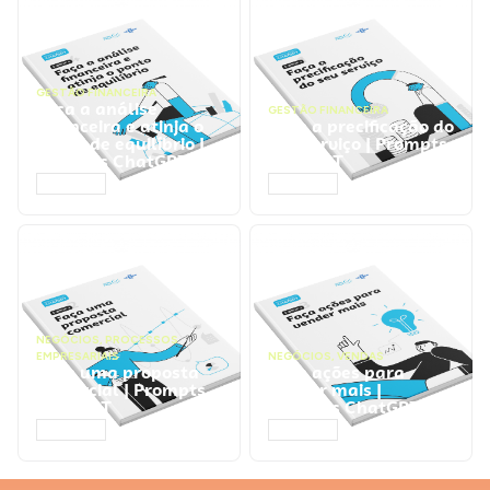
GESTÃO FINANCEIRA
Faça a análise
GESTÃO FINANCEIRA
financeira e atinja o
Faça a precificação do
ponto de equilíbrio |
seu serviço | Prompts
Prompts ChatGPT
ChatGPT
ACESSAR
ACESSAR
NEGÓCIOS
,
PROCESSOS
EMPRESARIAIS
NEGÓCIOS
,
VENDAS
Faça uma proposta
Faça ações para
comercial | Prompts
vender mais |
ChatGPT
Prompts ChatGPT
ACESSAR
ACESSAR