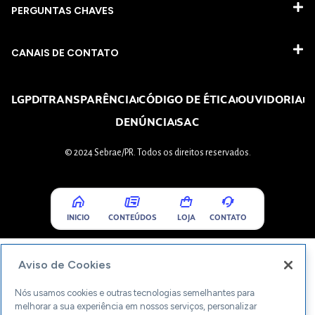
PERGUNTAS CHAVES​
CANAIS DE CONTATO
LGPD
TRANSPARÊNCIA
CÓDIGO DE ÉTICA
OUVIDORIA
DENÚNCIA
SAC
© 2024 Sebrae/PR. Todos os direitos reservados.
INICIO
CONTEÚDOS
LOJA
CONTATO
Aviso de Cookies
Nós usamos cookies e outras tecnologias semelhantes para
melhorar a sua experiência em nossos serviços, personalizar