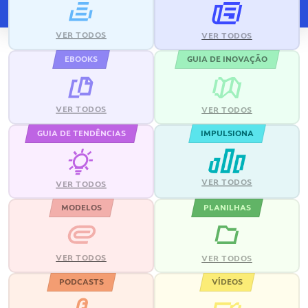
VER TODOS
VER TODOS
EBOOKS
GUIA DE INOVAÇÃO
VER TODOS
VER TODOS
GUIA DE TENDÊNCIAS
IMPULSIONA
VER TODOS
VER TODOS
MODELOS
PLANILHAS
VER TODOS
VER TODOS
PODCASTS
VÍDEOS