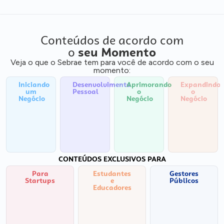
Conteúdos de acordo com
o
seu Momento
Veja o que o Sebrae tem para você de acordo com o seu
momento:
Iniciando
Desenvolvimento
Aprimorando
Expandindo
um
Pessoal
o
o
Negócio
Negócio
Negócio
CONTEÚDOS EXCLUSIVOS PARA
Para
Estudantes
Gestores
Startups
e
Públicos
Educadores