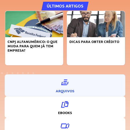
ÚLTIMOS ARTIGOS
ALFANUMÉRICO: O QUE
DICAS PARA OBTER CRÉDITO
FAÇA A D
 PARA QUEM JÁ TEM
SUSTENTÁ
ESA?
INOVADO
ARQUIVOS
EBOOKS