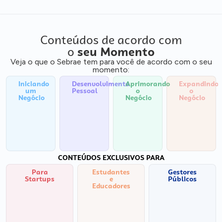
Conteúdos de acordo com
o
seu Momento
Veja o que o Sebrae tem para você de acordo com o seu
momento:
Iniciando
Desenvolvimento
Aprimorando
Expandindo
um
Pessoal
o
o
Negócio
Negócio
Negócio
CONTEÚDOS EXCLUSIVOS PARA
Para
Estudantes
Gestores
Startups
e
Públicos
Educadores