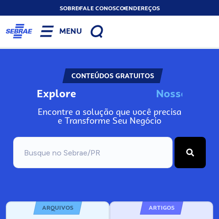
SOBRE
FALE CONOSCO
ENDEREÇOS
MENU
CONTEÚDOS GRATUITOS
Explore
N
o
s
s
o
s
I
n
f
o
Encontre a solução que você precisa
e Transforme Seu Negócio
ARQUIVOS
ARTIGOS