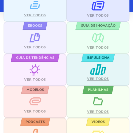
VER TODOS
VER TODOS
EBOOKS
GUIA DE INOVAÇÃO
VER TODOS
VER TODOS
GUIA DE TENDÊNCIAS
IMPULSIONA
VER TODOS
VER TODOS
MODELOS
PLANILHAS
VER TODOS
VER TODOS
PODCASTS
VÍDEOS