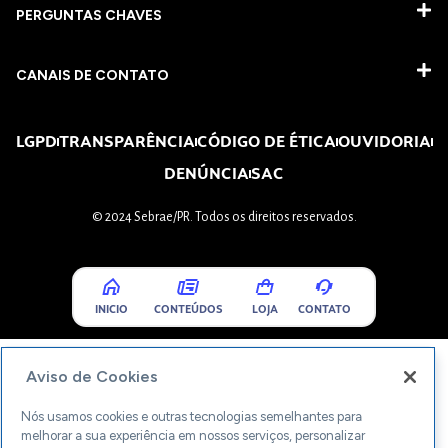
PERGUNTAS CHAVES​
CANAIS DE CONTATO
LGPD
TRANSPARÊNCIA
CÓDIGO DE ÉTICA
OUVIDORIA
DENÚNCIA
SAC
© 2024 Sebrae/PR. Todos os direitos reservados.
INICIO
CONTEÚDOS
LOJA
CONTATO
Aviso de Cookies
Nós usamos cookies e outras tecnologias semelhantes para
melhorar a sua experiência em nossos serviços, personalizar