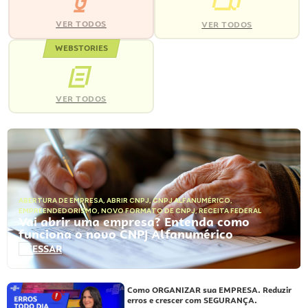
VER TODOS
VER TODOS
WEBSTORIES
VER TODOS
ABERTURA DE EMPRESA
,
ABRIR CNPJ
,
CNPJ ALFANUMÉRICO
,
EMPREENDEDORISMO
,
NOVO FORMATO DE CNPJ
,
RECEITA FEDERAL
Vai abrir uma empresa? Entenda como
funciona o novo CNPJ Alfanumérico
ACESSAR
Como ORGANIZAR sua EMPRESA. Reduzir
erros e crescer com SEGURANÇA.