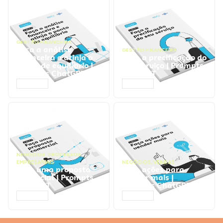
GESTÃO FINANCEIRA
Faça a análise
GESTÃO FINANCEIRA
financeira e atinja o
Faça a precificação do
ponto de equilíbrio |
seu serviço | Prompts
Prompts ChatGPT
ChatGPT
ACESSAR
ACESSAR
NEGÓCIOS
,
PROCESSOS
EMPRESARIAIS
NEGÓCIOS
,
VENDAS
Faça uma proposta
Faça ações para
comercial | Prompts
vender mais |
ChatGPT
Prompts ChatGPT
ACESSAR
ACESSAR