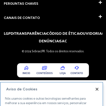
PERGUNTAS CHAVES​
CANAIS DE CONTATO
LGPD
TRANSPARÊNCIA
CÓDIGO DE ÉTICA
OUVIDORIA
DENÚNCIA
SAC
© 2024 Sebrae/PR. Todos os direitos reservados.
INICIO
CONTEÚDOS
LOJA
CONTATO
Aviso de Cookies
Nós usamos cookies e outras tecnologias semelhantes para
melhorar a sua experiência em nossos serviços, personalizar