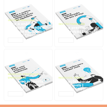
GESTÃO FINANCEIRA
Faça a análise
GESTÃO FINANCEIRA
financeira e atinja o
Faça a precificação do
ponto de equilíbrio |
seu serviço | Prompts
Prompts ChatGPT
ChatGPT
ACESSAR
ACESSAR
NEGÓCIOS
,
PROCESSOS
EMPRESARIAIS
NEGÓCIOS
,
VENDAS
Faça uma proposta
Faça ações para
comercial | Prompts
vender mais |
ChatGPT
Prompts ChatGPT
ACESSAR
ACESSAR