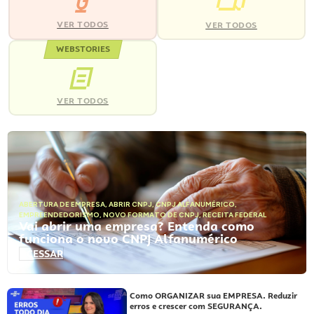
VER TODOS
VER TODOS
WEBSTORIES
VER TODOS
ABERTURA DE EMPRESA
,
ABRIR CNPJ
,
CNPJ ALFANUMÉRICO
,
EMPREENDEDORISMO
,
NOVO FORMATO DE CNPJ
,
RECEITA FEDERAL
Vai abrir uma empresa? Entenda como
funciona o novo CNPJ Alfanumérico
ACESSAR
Como ORGANIZAR sua EMPRESA. Reduzir
erros e crescer com SEGURANÇA.