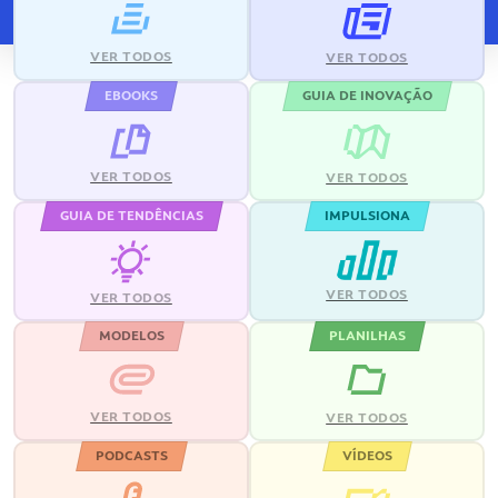
VER TODOS
VER TODOS
EBOOKS
GUIA DE INOVAÇÃO
VER TODOS
VER TODOS
GUIA DE TENDÊNCIAS
IMPULSIONA
VER TODOS
VER TODOS
MODELOS
PLANILHAS
VER TODOS
VER TODOS
PODCASTS
VÍDEOS