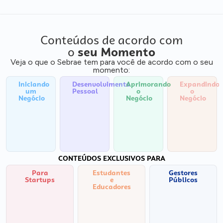
Conteúdos de acordo com
o
seu Momento
Veja o que o Sebrae tem para você de acordo com o seu
momento:
Iniciando
Desenvolvimento
Aprimorando
Expandindo
um
Pessoal
o
o
Negócio
Negócio
Negócio
CONTEÚDOS EXCLUSIVOS PARA
Para
Estudantes
Gestores
Startups
e
Públicos
Educadores