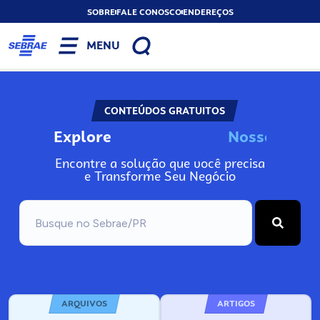
SOBRE
FALE CONOSCO
ENDEREÇOS
MENU
CONTEÚDOS GRATUITOS
Explore
N
o
s
s
o
s
I
n
f
o
Encontre a solução que você precisa
e Transforme Seu Negócio
ARQUIVOS
ARTIGOS