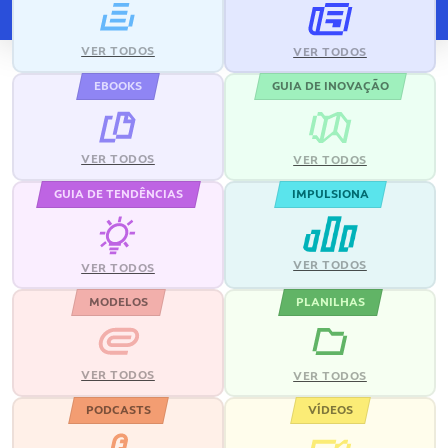
VER TODOS
VER TODOS
EBOOKS
GUIA DE INOVAÇÃO
VER TODOS
VER TODOS
GUIA DE TENDÊNCIAS
IMPULSIONA
VER TODOS
VER TODOS
MODELOS
PLANILHAS
VER TODOS
VER TODOS
PODCASTS
VÍDEOS