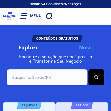
SOBRE
FALE CONOSCO
ENDEREÇOS
MENU
CONTEÚDOS GRATUITOS
Explore
N
o
s
s
o
s
I
n
f
o
Encontre a solução que você precisa
e Transforme Seu Negócio
ARQUIVOS
ARTIGOS