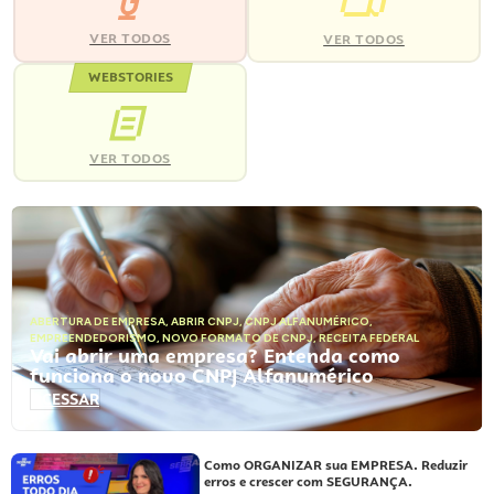
VER TODOS
VER TODOS
WEBSTORIES
VER TODOS
ABERTURA DE EMPRESA
,
ABRIR CNPJ
,
CNPJ ALFANUMÉRICO
,
EMPREENDEDORISMO
,
NOVO FORMATO DE CNPJ
,
RECEITA FEDERAL
Vai abrir uma empresa? Entenda como
funciona o novo CNPJ Alfanumérico
ACESSAR
Como ORGANIZAR sua EMPRESA. Reduzir
erros e crescer com SEGURANÇA.