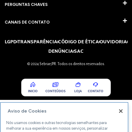
PERGUNTAS CHAVES​
CANAIS DE CONTATO
LGPD
TRANSPARÊNCIA
CÓDIGO DE ÉTICA
OUVIDORIA
DENÚNCIA
SAC
© 2024 Sebrae/PR. Todos os direitos reservados.
INICIO
CONTEÚDOS
LOJA
CONTATO
Aviso de Cookies
Nós usamos cookies e outras tecnologias semelhantes para
melhorar a sua experiência em nossos serviços, personalizar