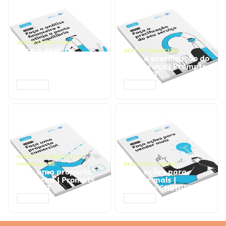
GESTÃO FINANCEIRA
Faça a análise
GESTÃO FINANCEIRA
financeira e atinja o
Faça a precificação do
ponto de equilíbrio |
seu serviço | Prompts
Prompts ChatGPT
ChatGPT
ACESSAR
ACESSAR
NEGÓCIOS
,
PROCESSOS
EMPRESARIAIS
NEGÓCIOS
,
VENDAS
Faça uma proposta
Faça ações para
comercial | Prompts
vender mais |
ChatGPT
Prompts ChatGPT
ACESSAR
ACESSAR