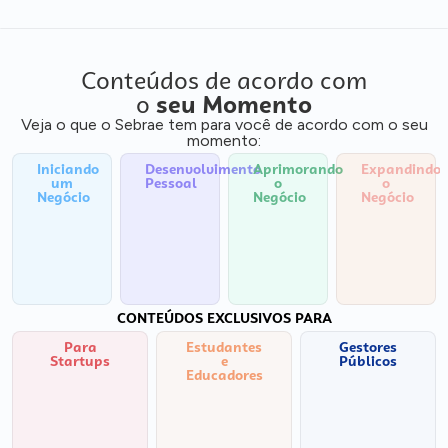
Conteúdos de acordo com
o
seu Momento
Veja o que o Sebrae tem para você de acordo com o seu
momento:
Iniciando
Desenvolvimento
Aprimorando
Expandindo
um
Pessoal
o
o
Negócio
Negócio
Negócio
CONTEÚDOS EXCLUSIVOS PARA
Para
Estudantes
Gestores
Startups
e
Públicos
Educadores