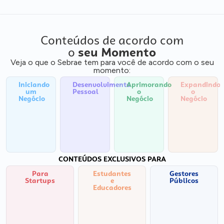
Conteúdos de acordo com
o
seu Momento
Veja o que o Sebrae tem para você de acordo com o seu
momento:
Iniciando
Desenvolvimento
Aprimorando
Expandindo
um
Pessoal
o
o
Negócio
Negócio
Negócio
CONTEÚDOS EXCLUSIVOS PARA
Para
Estudantes
Gestores
Startups
e
Públicos
Educadores