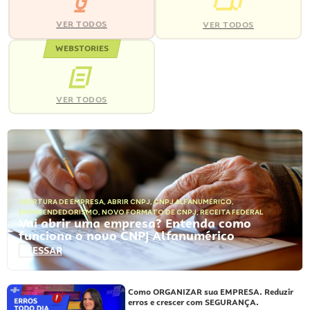
VER TODOS
VER TODOS
WEBSTORIES
VER TODOS
ABERTURA DE EMPRESA
,
ABRIR CNPJ
,
CNPJ ALFANUMÉRICO
,
EMPREENDEDORISMO
,
NOVO FORMATO DE CNPJ
,
RECEITA FEDERAL
Vai abrir uma empresa? Entenda como
funciona o novo CNPJ Alfanumérico
ACESSAR
Como ORGANIZAR sua EMPRESA. Reduzir
erros e crescer com SEGURANÇA.