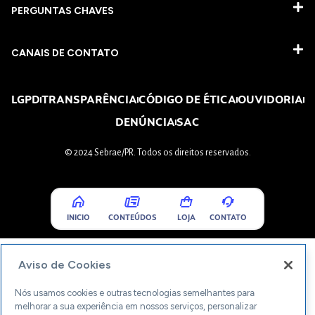
PERGUNTAS CHAVES​
CANAIS DE CONTATO
LGPD
TRANSPARÊNCIA
CÓDIGO DE ÉTICA
OUVIDORIA
DENÚNCIA
SAC
© 2024 Sebrae/PR. Todos os direitos reservados.
INICIO
CONTEÚDOS
LOJA
CONTATO
Aviso de Cookies
Nós usamos cookies e outras tecnologias semelhantes para
melhorar a sua experiência em nossos serviços, personalizar