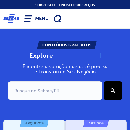
SOBRE
FALE CONOSCO
ENDEREÇOS
MENU
CONTEÚDOS GRATUITOS
Explore
N
o
s
s
o
s
A
Encontre a solução que você precisa
e Transforme Seu Negócio
ARQUIVOS
ARTIGOS