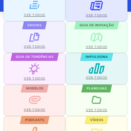
VER TODOS
VER TODOS
EBOOKS
GUIA DE INOVAÇÃO
VER TODOS
VER TODOS
GUIA DE TENDÊNCIAS
IMPULSIONA
VER TODOS
VER TODOS
MODELOS
PLANILHAS
VER TODOS
VER TODOS
PODCASTS
VÍDEOS