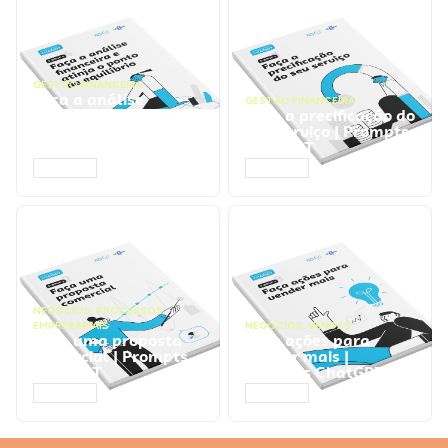
GESTÃO FINANCEIRA
Faça a análise
GESTÃO FINANCEIRA
financeira e atinja o
Faça a precificação do
ponto de equilíbrio |
seu serviço | Prompts
Prompts ChatGPT
ChatGPT
ACESSAR
ACESSAR
NEGÓCIOS
,
PROCESSOS
EMPRESARIAIS
NEGÓCIOS
,
VENDAS
Faça uma proposta
Faça ações para
comercial | Prompts
vender mais |
ChatGPT
Prompts ChatGPT
ACESSAR
ACESSAR