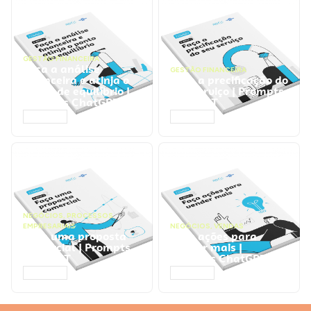
GESTÃO FINANCEIRA
Faça a análise
GESTÃO FINANCEIRA
financeira e atinja o
Faça a precificação do
ponto de equilíbrio |
seu serviço | Prompts
Prompts ChatGPT
ChatGPT
ACESSAR
ACESSAR
NEGÓCIOS
,
PROCESSOS
EMPRESARIAIS
NEGÓCIOS
,
VENDAS
Faça uma proposta
Faça ações para
comercial | Prompts
vender mais |
ChatGPT
Prompts ChatGPT
ACESSAR
ACESSAR