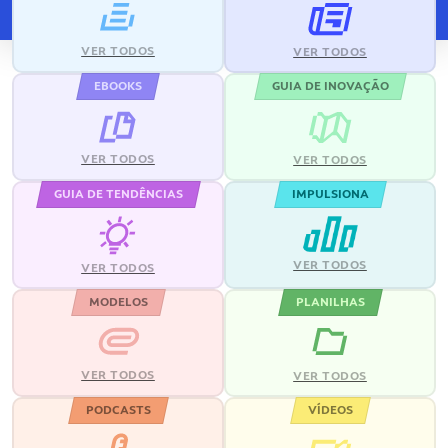
VER TODOS
VER TODOS
EBOOKS
GUIA DE INOVAÇÃO
VER TODOS
VER TODOS
GUIA DE TENDÊNCIAS
IMPULSIONA
VER TODOS
VER TODOS
MODELOS
PLANILHAS
VER TODOS
VER TODOS
PODCASTS
VÍDEOS