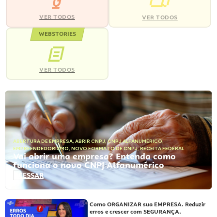
VER TODOS
VER TODOS
WEBSTORIES
VER TODOS
ABERTURA DE EMPRESA
,
ABRIR CNPJ
,
CNPJ ALFANUMÉRICO
,
EMPREENDEDORISMO
,
NOVO FORMATO DE CNPJ
,
RECEITA FEDERAL
Vai abrir uma empresa? Entenda como
funciona o novo CNPJ Alfanumérico
ACESSAR
Como ORGANIZAR sua EMPRESA. Reduzir
erros e crescer com SEGURANÇA.