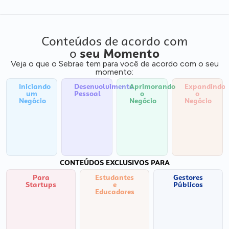
Conteúdos de acordo com
o
seu Momento
Veja o que o Sebrae tem para você de acordo com o seu
momento:
Iniciando
Desenvolvimento
Aprimorando
Expandindo
um
Pessoal
o
o
Negócio
Negócio
Negócio
CONTEÚDOS EXCLUSIVOS PARA
Para
Estudantes
Gestores
Startups
e
Públicos
Educadores