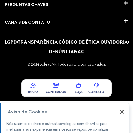
PERGUNTAS CHAVES​
CANAIS DE CONTATO
LGPD
TRANSPARÊNCIA
CÓDIGO DE ÉTICA
OUVIDORIA
DENÚNCIA
SAC
© 2024 Sebrae/PR. Todos os direitos reservados.
INICIO
CONTEÚDOS
LOJA
CONTATO
Aviso de Cookies
Nós usamos cookies e outras tecnologias semelhantes para
melhorar a sua experiência em nossos serviços, personalizar